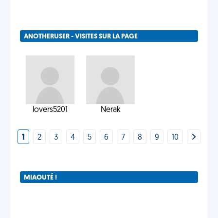
ANOTHERUSER - VISITES SUR LA PAGE
lovers5201
Nerak
1
2
3
4
5
6
7
8
9
10
MIAOUTÉ !