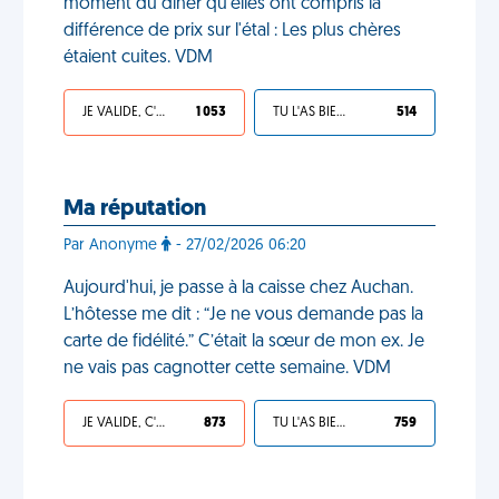
moment du dîner qu'elles ont compris la
différence de prix sur l'étal : Les plus chères
étaient cuites. VDM
JE VALIDE, C'EST UNE VDM
1 053
TU L'AS BIEN MÉRITÉ
514
Ma réputation
Par Anonyme
- 27/02/2026 06:20
Aujourd'hui, je passe à la caisse chez Auchan.
L’hôtesse me dit : “Je ne vous demande pas la
carte de fidélité.” C’était la sœur de mon ex. Je
ne vais pas cagnotter cette semaine. VDM
JE VALIDE, C'EST UNE VDM
873
TU L'AS BIEN MÉRITÉ
759