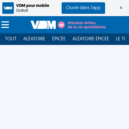
VDM pour mobile
Ouvrir dans l'app
×
Gratuit
TOUT
ALÉATOIRE
ÉPICÉE
ALÉATOIRE ÉPICÉE
LE TO