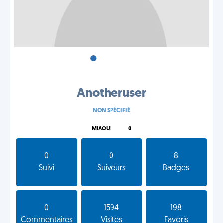
•
•
•
Anotheruser
NON SPÉCIFIÉ
MIAOU!
0
0
0
8
Suivi
Suiveurs
Badges
0
1594
198
Commentaires
Visites
Favoris