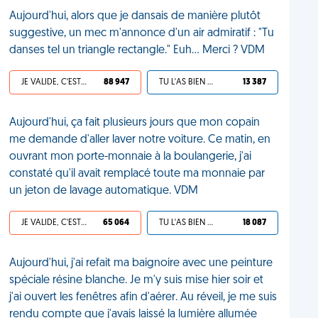
Aujourd'hui, alors que je dansais de manière plutôt
suggestive, un mec m'annonce d'un air admiratif : "Tu
danses tel un triangle rectangle." Euh... Merci ? VDM
JE VALIDE, C'EST UNE VDM
88 947
TU L'AS BIEN MÉRITÉ
13 387
Aujourd'hui, ça fait plusieurs jours que mon copain
me demande d'aller laver notre voiture. Ce matin, en
ouvrant mon porte-monnaie à la boulangerie, j'ai
constaté qu'il avait remplacé toute ma monnaie par
un jeton de lavage automatique. VDM
JE VALIDE, C'EST UNE VDM
65 064
TU L'AS BIEN MÉRITÉ
18 087
Aujourd'hui, j'ai refait ma baignoire avec une peinture
spéciale résine blanche. Je m'y suis mise hier soir et
j'ai ouvert les fenêtres afin d'aérer. Au réveil, je me suis
rendu compte que j'avais laissé la lumière allumée