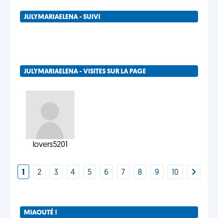
JULYMARIAELENA - SUIVI
JULYMARIAELENA - VISITES SUR LA PAGE
lovers5201
1
2
3
4
5
6
7
8
9
10
MIAOUTÉ !