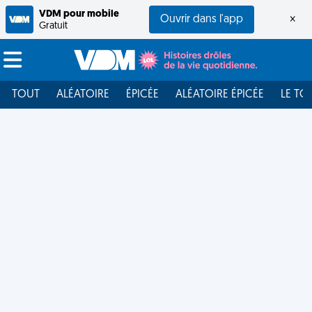
VDM pour mobile
Ouvrir dans l'app
×
Gratuit
TOUT
ALÉATOIRE
ÉPICÉE
ALÉATOIRE ÉPICÉE
LE TO