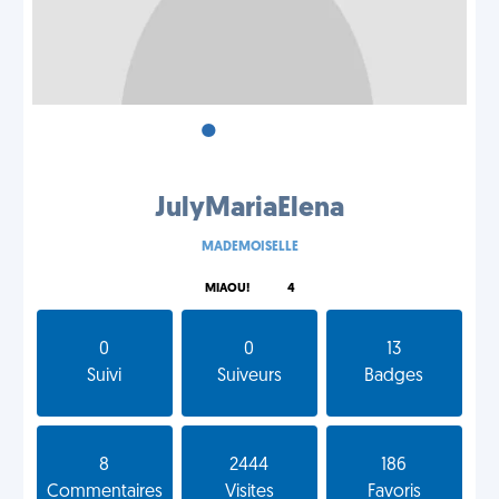
•
•
•
JulyMariaElena
MADEMOISELLE
MIAOU!
4
0
0
13
Suivi
Suiveurs
Badges
8
2444
186
Commentaires
Visites
Favoris