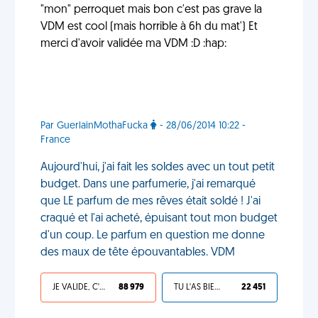
"mon" perroquet mais bon c'est pas grave la
VDM est cool (mais horrible à 6h du mat') Et
merci d'avoir validée ma VDM :D :hap:
Par GuerlainMothaFucka
- 28/06/2014 10:22 -
France
Aujourd'hui, j'ai fait les soldes avec un tout petit
budget. Dans une parfumerie, j'ai remarqué
que LE parfum de mes rêves était soldé ! J'ai
craqué et l'ai acheté, épuisant tout mon budget
d'un coup. Le parfum en question me donne
des maux de tête épouvantables. VDM
JE VALIDE, C'EST UNE VDM
88 979
TU L'AS BIEN MÉRITÉ
22 451