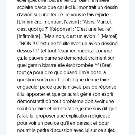
exemple, une fois, il a rendu folle l'infirmière
scolaire parce que celui-ci lui montrait un dessin
d'avion sur une feuille. Je vous le fais rapide
[L'infirmière, montrant l'avion] : "Alors, Marcel,
c'est quoi ça ?" [Réponse] : "C'est une feuille".
[Infirmière] : "Mais non, c'est un avion !" [Marcel]
: "NON !! C'est une feuille avec un avion dessiné
dessus !!! " (et tout l'examen médical comme
ça, la pauvre dame se demandait vraiment sur
quel gamin bizarre elle était tombée ^^) Bref,
tout ça pour dire que quand il m'a posé la
question sur la mort, plutôt que de me faire
engueuler parce que je n'avais pas de réponse
à lui apporter et que ça aurait gêné son esprit
démonstratif où tout problème doit avoir une
solution claire et indiscutable, je me suis dit que
j'allais lui proposer une explication religieuse
pour voir un peu ce qu'il en pensait et pour
nourrir la petite discussion avec lui sur ce sujet...