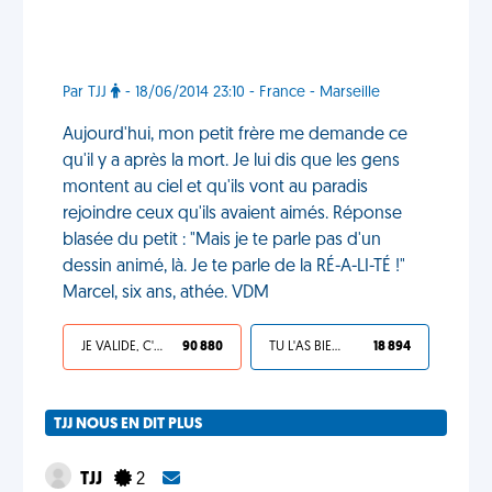
Par TJJ
- 18/06/2014 23:10 - France - Marseille
Aujourd'hui, mon petit frère me demande ce
qu'il y a après la mort. Je lui dis que les gens
montent au ciel et qu'ils vont au paradis
rejoindre ceux qu'ils avaient aimés. Réponse
blasée du petit : "Mais je te parle pas d'un
dessin animé, là. Je te parle de la RÉ-A-LI-TÉ !"
Marcel, six ans, athée. VDM
JE VALIDE, C'EST UNE VDM
90 880
TU L'AS BIEN MÉRITÉ
18 894
TJJ NOUS EN DIT PLUS
TJJ
2