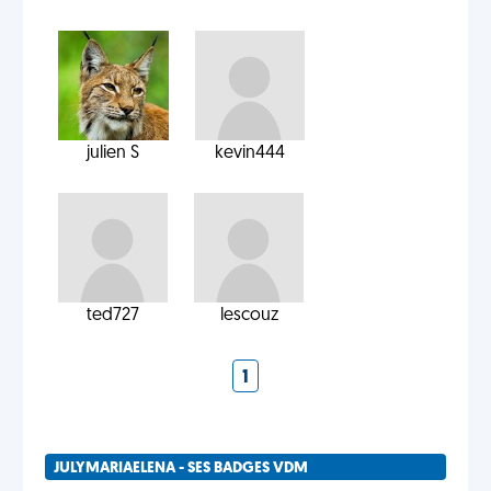
julien S
kevin444
ted727
lescouz
1
JULYMARIAELENA - SES BADGES VDM