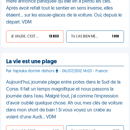
mère annonce paniquée qu'elle en a perdu les clés.
Après avoir refait tout le sentier en sens inverse, elles
étaient… sur les essuie-glaces de la voiture. Oui, depuis le
départ. VDM
JE VALIDE, C'EST UNE VDM
13 833
TU L'AS BIEN MÉRITÉ
1 010
La vie est une plage
Par Yapluka dormir dehors
- 06/07/2012 14:03 - France
Aujourd'hui, journée plage entre potes dans le Sud de la
Corse. Il fait un temps magnifique et nous passons la
journée dans l'eau. Malgré tout, j'ai comme l'impression
d'avoir oublié quelque chose. Ah oui, mes clés de voiture
dans mon short de bain ! Si vous voyez un crabe au
volant d'une Audi... VDM