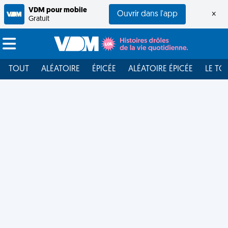
VDM pour mobile
Ouvrir dans l'app
×
Gratuit
TOUT
ALÉATOIRE
ÉPICÉE
ALÉATOIRE ÉPICÉE
LE TO