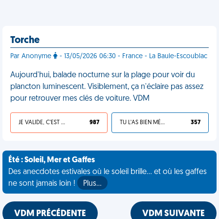
Torche
Par Anonyme
- 13/05/2026 06:30 - France - La Baule-Escoublac
Aujourd'hui, balade nocturne sur la plage pour voir du
plancton luminescent. Visiblement, ça n'éclaire pas assez
pour retrouver mes clés de voiture. VDM
JE VALIDE, C'EST UNE VDM
987
TU L'AS BIEN MÉRITÉ
357
Été : Soleil, Mer et Gaffes
Des anecdotes estivales où le soleil brille... et où les gaffes
ne sont jamais loin !
Plus…
VDM PRÉCÉDENTE
VDM SUIVANTE