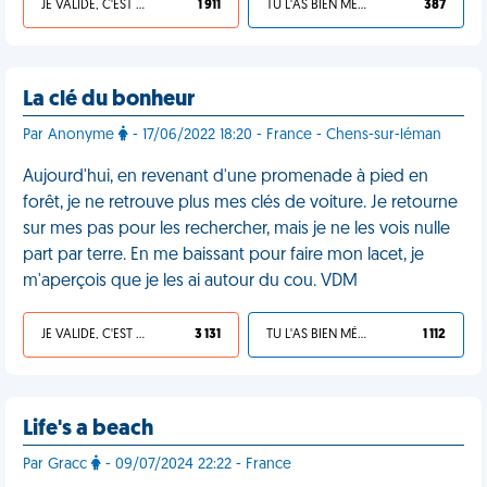
JE VALIDE, C'EST UNE VDM
1 911
TU L'AS BIEN MÉRITÉ
387
La clé du bonheur
Par Anonyme
- 17/06/2022 18:20 - France - Chens-sur-léman
Aujourd'hui, en revenant d'une promenade à pied en
forêt, je ne retrouve plus mes clés de voiture. Je retourne
sur mes pas pour les rechercher, mais je ne les vois nulle
part par terre. En me baissant pour faire mon lacet, je
m'aperçois que je les ai autour du cou. VDM
JE VALIDE, C'EST UNE VDM
3 131
TU L'AS BIEN MÉRITÉ
1 112
Life's a beach
Par Gracc
- 09/07/2024 22:22 - France