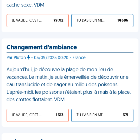
cache-sexe. VDM
JE VALIDE, C'EST UNE VDM
79 712
TU L'AS BIEN MÉRITÉ
14 686
Changement d'ambiance
Par Pluton
- 05/09/2025 00:20 - France
Aujourd'hui, je découvre la plage de mon lieu de
vacances. Le matin, je suis émerveillée de découvrir une
eau translucide et de nager au milieu des poissons.
L'après-midi, les poissons n'étaient plus là mais à la place,
des crottes flottaient. VDM
JE VALIDE, C'EST UNE VDM
1 313
TU L'AS BIEN MÉRITÉ
371