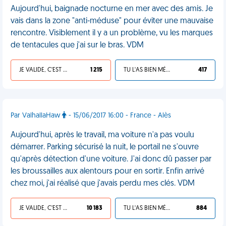
Aujourd'hui, baignade nocturne en mer avec des amis. Je
vais dans la zone "anti-méduse" pour éviter une mauvaise
rencontre. Visiblement il y a un problème, vu les marques
de tentacules que j'ai sur le bras. VDM
JE VALIDE, C'EST UNE VDM
1 215
TU L'AS BIEN MÉRITÉ
417
Par ValhallaHaw
- 15/06/2017 16:00 - France - Alès
Aujourd'hui, après le travail, ma voiture n'a pas voulu
démarrer. Parking sécurisé la nuit, le portail ne s'ouvre
qu'après détection d'une voiture. J'ai donc dû passer par
les broussailles aux alentours pour en sortir. Enfin arrivé
chez moi, j'ai réalisé que j'avais perdu mes clés. VDM
JE VALIDE, C'EST UNE VDM
10 183
TU L'AS BIEN MÉRITÉ
884