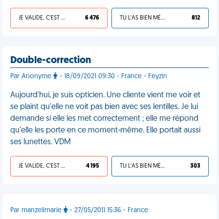
JE VALIDE, C'EST UNE VDM
6 476
TU L'AS BIEN MÉRITÉ
812
Double-correction
Par Anonyme
- 18/09/2021 09:30 - France - Feyzin
Aujourd'hui, je suis opticien. Une cliente vient me voir et
se plaint qu'elle ne voit pas bien avec ses lentilles. Je lui
demande si elle les met correctement ; elle me répond
qu'elle les porte en ce moment-même. Elle portait aussi
ses lunettes. VDM
JE VALIDE, C'EST UNE VDM
4 195
TU L'AS BIEN MÉRITÉ
303
Par manzellmarie
- 27/05/2011 15:36 - France