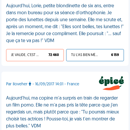
Aujourd'hui, Lorie, petite blondinette de six ans, entre
dans mon bureau pour sa séance d'orthophonie. Je
porte des lunettes depuis une semaine. Elle me scrute et,
après un moment, me dit : "Elles sont belles, tes lunettes !"
Je la remercie pour ce compliment. Elle poursuit : "… sauf
que ça te va pas !" VDM
JE VALIDE, C'EST UNE VDM
72 460
TU L'AS BIEN MÉRITÉ
6 159
Par Iloveher
- 16/09/2017 14:01 - France
Aujourd'hui, ma copine m'a surpris en train de regarder
un film porno. Elle ne m'a pas pris la tête parce que j'en
regardais un, mais plutôt parce que : "Tu pourrais mieux
choisir tes actrices ! Pousse-toi, je vais t'en montrer de
plus belles." VDM