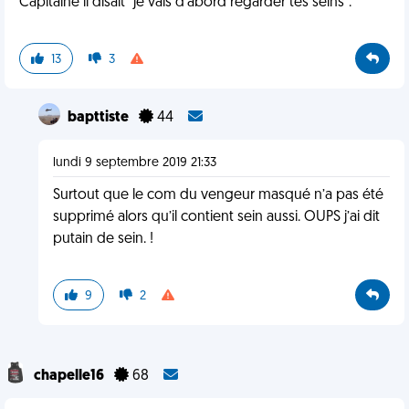
Capitaine il disait "je vais d'abord regarder tes seins".
13
3
bapttiste
44
lundi 9 septembre 2019 21:33
Surtout que le com du vengeur masqué n’a pas été
supprimé alors qu’il contient sein aussi. OUPS j’ai dit
putain de sein. !
9
2
chapelle16
68