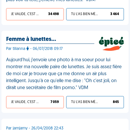
plus voir ta tête, j'enlève mes lunettes." VDM
JE VALIDE, C'EST UNE VDM
34 498
TU L'AS BIEN MÉRITÉ
3 464
Femme à lunettes…
Par tilianna
- 06/07/2018 09:17
Aujourd'hui, j'envoie une photo à ma soeur pour lui
montrer ma nouvelle paire de lunettes. Je suis assez fière
de moi car je trouve que ça me donne un air plus
intelligent. Jusqu'à ce qu'elle me dise : "Oh c'est joli, on
dirait une secrétaire de film porno." VDM
JE VALIDE, C'EST UNE VDM
7 059
TU L'AS BIEN MÉRITÉ
845
Par jamjamy - 26/04/2008 22:43