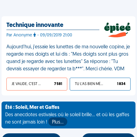
Technique innovante
Par Anonyme
- 09/09/2019 21:00
Aujourd'hui, j'essaie les lunettes de ma nouvelle copine, je
regarde mes doigts et lui dis : "Mes doigts sont plus gros
quand je regarde avec tes lunettes" Sa réponse : "Tu
devrais essayer de regarder ta b***". Merci chérie. VDM
JE VALIDE, C'EST UNE VDM
7 581
TU L'AS BIEN MÉRITÉ
1 834
Été : Soleil, Mer et Gaffes
Des anecdotes estivales où le soleil brille... et où les gaffes
ne sont jamais loin !
Plus…