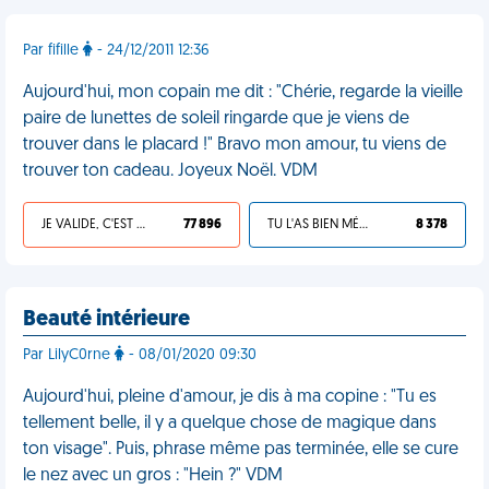
Par fifille
- 24/12/2011 12:36
Aujourd'hui, mon copain me dit : "Chérie, regarde la vieille
paire de lunettes de soleil ringarde que je viens de
trouver dans le placard !" Bravo mon amour, tu viens de
trouver ton cadeau. Joyeux Noël. VDM
JE VALIDE, C'EST UNE VDM
77 896
TU L'AS BIEN MÉRITÉ
8 378
Beauté intérieure
Par LilyC0rne
- 08/01/2020 09:30
Aujourd'hui, pleine d'amour, je dis à ma copine : "Tu es
tellement belle, il y a quelque chose de magique dans
ton visage". Puis, phrase même pas terminée, elle se cure
le nez avec un gros : "Hein ?" VDM