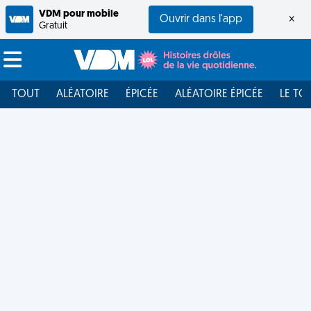
VDM pour mobile
Ouvrir dans l'app
×
Gratuit
TOUT
ALÉATOIRE
ÉPICÉE
ALÉATOIRE ÉPICÉE
LE TO