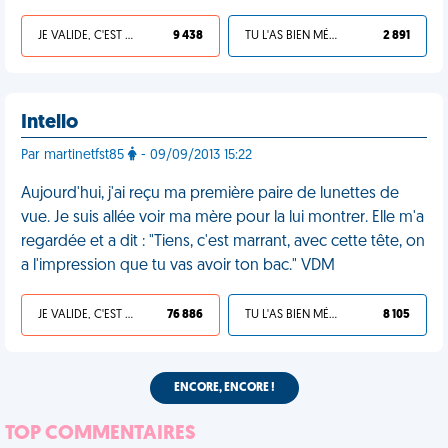
JE VALIDE, C'EST UNE VDM
9 438
TU L'AS BIEN MÉRITÉ
2 891
Intello
Par martinetfst85
- 09/09/2013 15:22
Aujourd'hui, j'ai reçu ma première paire de lunettes de
vue. Je suis allée voir ma mère pour la lui montrer. Elle m'a
regardée et a dit : "Tiens, c'est marrant, avec cette tête, on
a l'impression que tu vas avoir ton bac." VDM
JE VALIDE, C'EST UNE VDM
76 886
TU L'AS BIEN MÉRITÉ
8 105
ENCORE, ENCORE !
TOP COMMENTAIRES