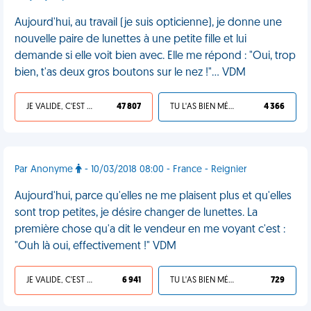
Aujourd'hui, au travail (je suis opticienne), je donne une
nouvelle paire de lunettes à une petite fille et lui
demande si elle voit bien avec. Elle me répond : "Oui, trop
bien, t'as deux gros boutons sur le nez !"... VDM
JE VALIDE, C'EST UNE VDM
47 807
TU L'AS BIEN MÉRITÉ
4 366
Par Anonyme
- 10/03/2018 08:00 - France - Reignier
Aujourd'hui, parce qu'elles ne me plaisent plus et qu'elles
sont trop petites, je désire changer de lunettes. La
première chose qu'a dit le vendeur en me voyant c'est :
"Ouh là oui, effectivement !" VDM
JE VALIDE, C'EST UNE VDM
6 941
TU L'AS BIEN MÉRITÉ
729