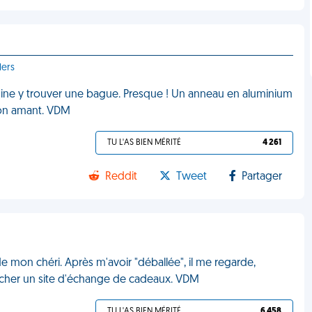
lers
agine y trouver une bague. Presque ! Un anneau en aluminium
mon amant. VDM
TU L'AS BIEN MÉRITÉ
4 261
Reddit
Tweet
Partager
de mon chéri. Après m'avoir "déballée", il me regarde,
echercher un site d'échange de cadeaux. VDM
TU L'AS BIEN MÉRITÉ
6 458