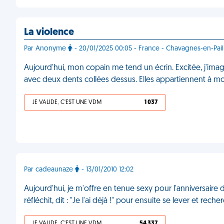
La violence
Par Anonyme
- 20/01/2025 00:05 - France - Chavagnes-en-Pail
Aujourd'hui, mon copain me tend un écrin. Excitée, j'im
avec deux dents collées dessus. Elles appartiennent à 
JE VALIDE, C'EST UNE VDM
1 037
Par cadeaunaze
- 13/01/2010 12:02
Aujourd'hui, je m'offre en tenue sexy pour l'anniversaire 
réfléchit, dit : "Je l'ai déjà !" pour ensuite se lever et r
JE VALIDE, C'EST UNE VDM
54 337