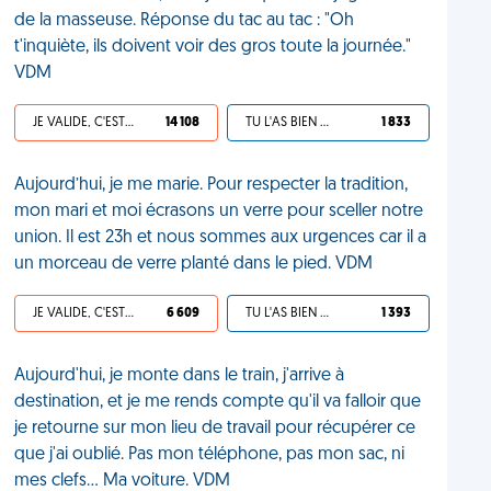
de la masseuse. Réponse du tac au tac : "Oh
t'inquiète, ils doivent voir des gros toute la journée."
VDM
JE VALIDE, C'EST UNE VDM
14 108
TU L'AS BIEN MÉRITÉ
1 833
Aujourd’hui, je me marie. Pour respecter la tradition,
mon mari et moi écrasons un verre pour sceller notre
union. Il est 23h et nous sommes aux urgences car il a
un morceau de verre planté dans le pied. VDM
JE VALIDE, C'EST UNE VDM
6 609
TU L'AS BIEN MÉRITÉ
1 393
Aujourd'hui, je monte dans le train, j'arrive à
destination, et je me rends compte qu'il va falloir que
je retourne sur mon lieu de travail pour récupérer ce
que j'ai oublié. Pas mon téléphone, pas mon sac, ni
mes clefs… Ma voiture. VDM