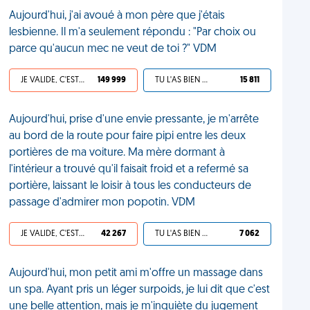
Aujourd'hui, j'ai avoué à mon père que j'étais
lesbienne. Il m'a seulement répondu : "Par choix ou
parce qu'aucun mec ne veut de toi ?" VDM
JE VALIDE, C'EST UNE VDM
149 999
TU L'AS BIEN MÉRITÉ
15 811
Aujourd'hui, prise d'une envie pressante, je m'arrête
au bord de la route pour faire pipi entre les deux
portières de ma voiture. Ma mère dormant à
l'intérieur a trouvé qu'il faisait froid et a refermé sa
portière, laissant le loisir à tous les conducteurs de
passage d'admirer mon popotin. VDM
JE VALIDE, C'EST UNE VDM
42 267
TU L'AS BIEN MÉRITÉ
7 062
Aujourd'hui, mon petit ami m'offre un massage dans
un spa. Ayant pris un léger surpoids, je lui dit que c'est
une belle attention, mais je m'inquiète du jugement