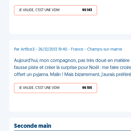
JE VALIDE, C'EST UNE VDM
90 143
Par Artfice3 - 26/12/2013 19:40 - France - Champs-sur-marne
Aujourd'hui, mon compagnon, pas très doué en matière
fausse piste et créer la surprise pour Noël : me faire croire q
offert un pyjama. Malin ! Mais bizarrement, j'aurais préfér
JE VALIDE, C'EST UNE VDM
96 105
Seconde main