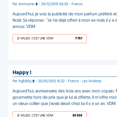
Par Anonyme
- 29/12/2019 06:30 - France
Aujourd'hui, je vois la publicité de mon parfum préféré e
Noël. Sa réponse : "Je l'ai déjà offert à mon ex mais il y
amour. VDM
JE VALIDE, C'EST UNE VDM
7 757
Happy !
Par hyjblkbj
- 20/05/2012 10:32 - France - Les Andelys
Aujourd'hui, anniversaire des trois ans avec mon copain
gourmette hors de prix que je lui ai offerte, il m'offre mon 
un vieux collier que j'avais laissé chez lui il y a un an. VDM
JE VALIDE, C'EST UNE VDM
65 550