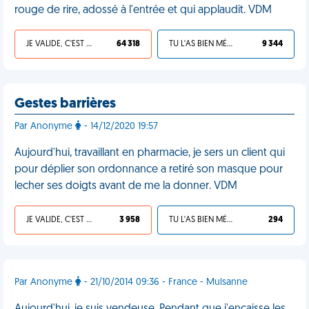
rouge de rire, adossé à l'entrée et qui applaudit. VDM
JE VALIDE, C'EST UNE VDM
64 318
TU L'AS BIEN MÉRITÉ
9 344
Gestes barrières
Par Anonyme
- 14/12/2020 19:57
Aujourd'hui, travaillant en pharmacie, je sers un client qui
pour déplier son ordonnance a retiré son masque pour
lecher ses doigts avant de me la donner. VDM
JE VALIDE, C'EST UNE VDM
3 958
TU L'AS BIEN MÉRITÉ
294
Par Anonyme
- 21/10/2014 09:36 - France - Mulsanne