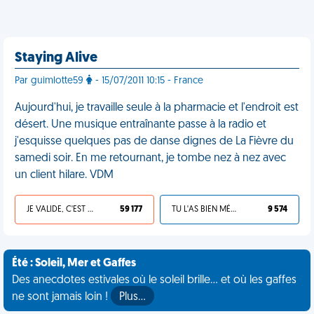
Staying Alive
Par guimlotte59
- 15/07/2011 10:15 - France
Aujourd'hui, je travaille seule à la pharmacie et l'endroit est
désert. Une musique entraînante passe à la radio et
j'esquisse quelques pas de danse dignes de La Fièvre du
samedi soir. En me retournant, je tombe nez à nez avec
un client hilare. VDM
JE VALIDE, C'EST UNE VDM
59 177
TU L'AS BIEN MÉRITÉ
9 574
Été : Soleil, Mer et Gaffes
Des anecdotes estivales où le soleil brille... et où les gaffes
ne sont jamais loin !
Plus…