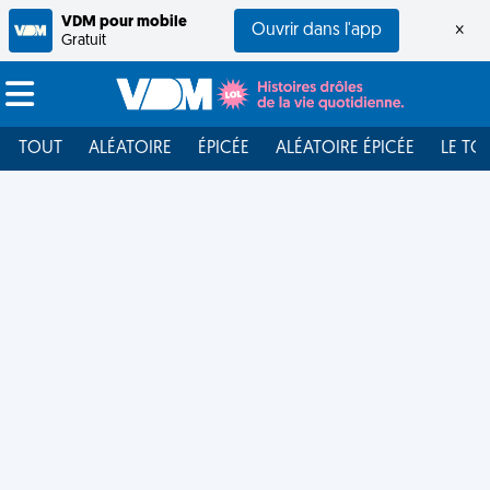
VDM pour mobile
Ouvrir dans l'app
×
Gratuit
TOUT
ALÉATOIRE
ÉPICÉE
ALÉATOIRE ÉPICÉE
LE TO