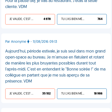
Pour la pause déj' je vais au restaurant. J'étais là seule
cliente. VDM
JE VALIDE, C'EST UNE VDM
4 978
TU L'AS BIEN MÉRITÉ
764
Par Anonyme
- 11/08/2016 09:13
Aujourd'hui, période estivale, je suis seul dans mon grand
open-space au bureau. Je m'amuse en flatulant et rotant
de manière les plus bruyantes possibles durant tout
l'après-midi. C'est en entendant le "Bonne soirée !" de ma
collègue en partant que je me suis aperçu de sa
présence. VDM
JE VALIDE, C'EST UNE VDM
35 102
TU L'AS BIEN MÉRITÉ
18 986