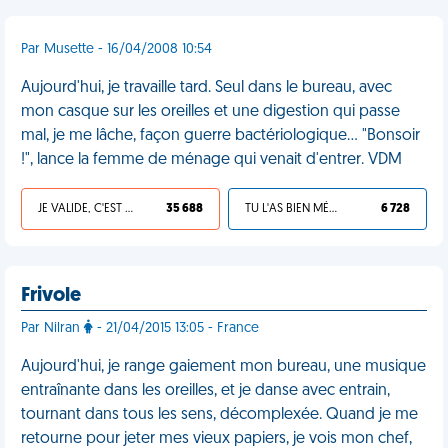
Par Musette - 16/04/2008 10:54
Aujourd'hui, je travaille tard. Seul dans le bureau, avec
mon casque sur les oreilles et une digestion qui passe
mal, je me lâche, façon guerre bactériologique... "Bonsoir
!", lance la femme de ménage qui venait d'entrer. VDM
JE VALIDE, C'EST UNE VDM
35 688
TU L'AS BIEN MÉRITÉ
6 728
Frivole
Par Nilran
- 21/04/2015 13:05 - France
Aujourd'hui, je range gaiement mon bureau, une musique
entraînante dans les oreilles, et je danse avec entrain,
tournant dans tous les sens, décomplexée. Quand je me
retourne pour jeter mes vieux papiers, je vois mon chef,