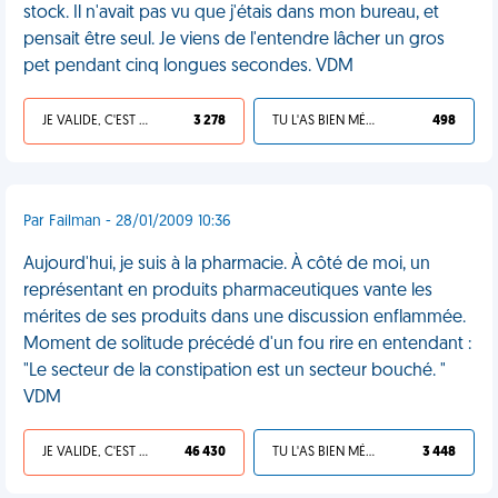
stock. Il n'avait pas vu que j'étais dans mon bureau, et
pensait être seul. Je viens de l'entendre lâcher un gros
pet pendant cinq longues secondes. VDM
JE VALIDE, C'EST UNE VDM
3 278
TU L'AS BIEN MÉRITÉ
498
Par Failman - 28/01/2009 10:36
Aujourd'hui, je suis à la pharmacie. À côté de moi, un
représentant en produits pharmaceutiques vante les
mérites de ses produits dans une discussion enflammée.
Moment de solitude précédé d'un fou rire en entendant :
"Le secteur de la constipation est un secteur bouché. "
VDM
JE VALIDE, C'EST UNE VDM
46 430
TU L'AS BIEN MÉRITÉ
3 448