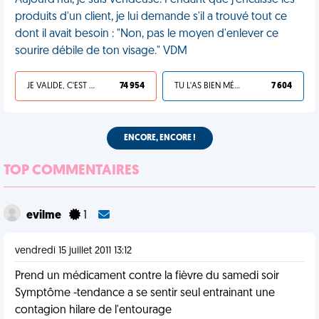
Aujourd'hui, je suis vendeuse. Pendant que j'encaisse les
produits d'un client, je lui demande s'il a trouvé tout ce
dont il avait besoin : "Non, pas le moyen d'enlever ce
sourire débile de ton visage." VDM
JE VALIDE, C'EST UNE VDM
74 954
TU L'AS BIEN MÉRITÉ
7 604
ENCORE, ENCORE !
TOP COMMENTAIRES
evilme
1
vendredi 15 juillet 2011 13:12
Prend un médicament contre la fièvre du samedi soir
Symptôme -tendance a se sentir seul entrainant une
contagion hilare de l'entourage