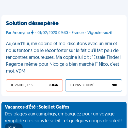
Solution désespérée
Par Anonyme
- 01/02/2020 09:30 - France - Vigoulet-auzil
Aujourd'hui, ma copine et moi discutons avec un ami et
nous tentons de le réconforter sur le fait qu'il fait peu de
rencontres amoureuses. Ma copine lui dit : "Essaie Tinder !
Regarde même pour Nico ça a bien marché !" Nico, c'est
moi. VDM
JE VALIDE, C'EST UNE VDM
6 836
TU L'AS BIEN MÉRITÉ
901
Vacances d'Été : Soleil et Gaffes
Des plages aux campings, embarquez pour un voyage
rempli de rires sous le soleil... et quelques coups de soleil !