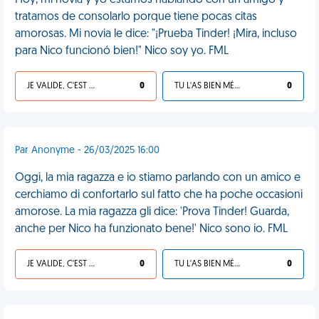
Hoy, mi novia y yo estamos hablando con un amigo y
tratamos de consolarlo porque tiene pocas citas
amorosas. Mi novia le dice: "¡Prueba Tinder! ¡Mira, incluso
para Nico funcionó bien!" Nico soy yo. FML
JE VALIDE, C'EST UNE VDM
0
TU L'AS BIEN MÉRITÉ
0
Par Anonyme - 26/03/2025 16:00
Oggi, la mia ragazza e io stiamo parlando con un amico e
cerchiamo di confortarlo sul fatto che ha poche occasioni
amorose. La mia ragazza gli dice: 'Prova Tinder! Guarda,
anche per Nico ha funzionato bene!' Nico sono io. FML
JE VALIDE, C'EST UNE VDM
0
TU L'AS BIEN MÉRITÉ
0