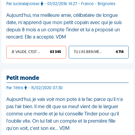
Par luciealapoisse
- 01/02/2016 14:27 - France - Brignoles
Aujourd'hui, ma meilleure amie, célibataire de longue
date, m'apprend que mon petit copain avec qui je suis
depuis 8 mois a un compte Tinder et lui a proposé un
rencard. Elle a accepté. VDM
JE VALIDE, C'EST UNE VDM
63 345
TU L'AS BIEN MÉRITÉ
4 714
Petit monde
Par Tétris
- 15/02/2020 07:30
Aujourd’hui, je vais voir mon pote à la fac parce qu'il n’a
pas l’air bien. Il me dit que sa meuf vient de le larguer
comme une merde et je lui conseille Tinder pour qu’il
l’oublie vite. On lui fait un compte et la première fille
qu’on voit, c’est son ex... VDM