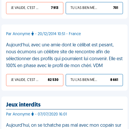
JE VALIDE, C'EST UNE VDM
7 913
TU L'AS BIEN MÉRITÉ
701
Par Anonyme
- 20/12/2014 10:51 - France
Aujourd’hui, avec une amie dont le célibat est pesant,
nous écumons un célèbre site de rencontre afin de
sélectionner des profils qui pourraient lui convenir. Elle est
100% en phase avec le profil de mon chéri. VDM
JE VALIDE, C'EST UNE VDM
82 530
TU L'AS BIEN MÉRITÉ
8 661
Jeux interdits
Par Anonyme
- 07/07/2020 16:01
Aujourd'hui, on se tchatche pas mal avec mon copain sur