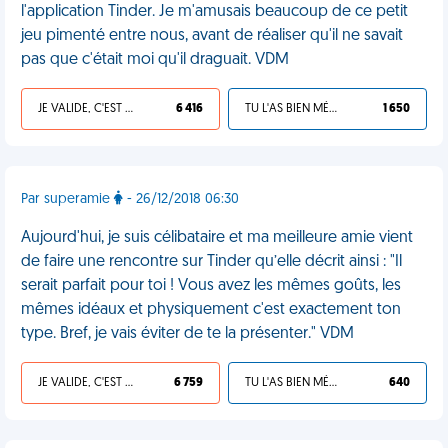
l'application Tinder. Je m'amusais beaucoup de ce petit
jeu pimenté entre nous, avant de réaliser qu'il ne savait
pas que c'était moi qu'il draguait. VDM
JE VALIDE, C'EST UNE VDM
6 416
TU L'AS BIEN MÉRITÉ
1 650
Par superamie
- 26/12/2018 06:30
Aujourd'hui, je suis célibataire et ma meilleure amie vient
de faire une rencontre sur Tinder qu’elle décrit ainsi : "Il
serait parfait pour toi ! Vous avez les mêmes goûts, les
mêmes idéaux et physiquement c'est exactement ton
type. Bref, je vais éviter de te la présenter." VDM
JE VALIDE, C'EST UNE VDM
6 759
TU L'AS BIEN MÉRITÉ
640