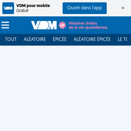
VDM pour mobile
Ouvrir dans l'app
×
Gratuit
TOUT
ALÉATOIRE
ÉPICÉE
ALÉATOIRE ÉPICÉE
LE TO