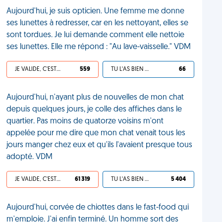
Aujourd'hui, je suis opticien. Une femme me donne
ses lunettes à redresser, car en les nettoyant, elles se
sont tordues. Je lui demande comment elle nettoie
ses lunettes. Elle me répond : "Au lave-vaisselle." VDM
JE VALIDE, C'EST UNE VDM
559
TU L'AS BIEN MÉRITÉ
66
Aujourd'hui, n'ayant plus de nouvelles de mon chat
depuis quelques jours, je colle des affiches dans le
quartier. Pas moins de quatorze voisins m'ont
appelée pour me dire que mon chat venait tous les
jours manger chez eux et qu'ils l'avaient presque tous
adopté. VDM
JE VALIDE, C'EST UNE VDM
61 319
TU L'AS BIEN MÉRITÉ
5 404
Aujourd'hui, corvée de chiottes dans le fast-food qui
m'emploie. J'ai enfin terminé. Un homme sort des