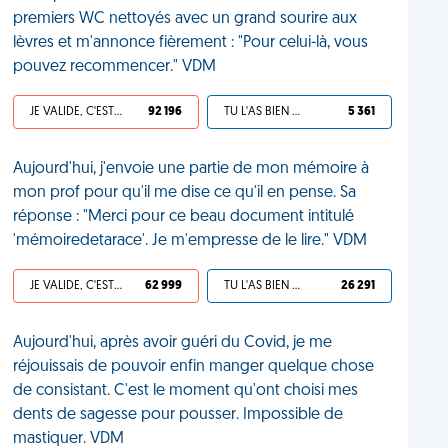
premiers WC nettoyés avec un grand sourire aux
lèvres et m'annonce fièrement : "Pour celui-là, vous
pouvez recommencer." VDM
JE VALIDE, C'EST UNE VDM
92 196
TU L'AS BIEN MÉRITÉ
5 361
Aujourd'hui, j'envoie une partie de mon mémoire à
mon prof pour qu'il me dise ce qu'il en pense. Sa
réponse : "Merci pour ce beau document intitulé
'mémoiredetarace'. Je m'empresse de le lire." VDM
JE VALIDE, C'EST UNE VDM
62 999
TU L'AS BIEN MÉRITÉ
26 291
Aujourd'hui, après avoir guéri du Covid, je me
réjouissais de pouvoir enfin manger quelque chose
de consistant. C'est le moment qu'ont choisi mes
dents de sagesse pour pousser. Impossible de
mastiquer. VDM