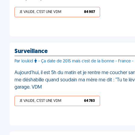
JE VALIDE, C'EST UNE VDM
84 907
Surveillance
Par loukid
- Ça date de 2015 mais c'est de la bonne - France - L
Aujourd'hui, il est 5h du matin et je rentre me coucher sans 
me déshabille quand soudain ma mère me dit : "Tu te lèves d
garage. VDM
JE VALIDE, C'EST UNE VDM
64 783