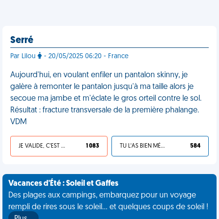
Serré
Par Lilou
- 20/05/2025 06:20 - France
Aujourd'hui, en voulant enfiler un pantalon skinny, je
galère à remonter le pantalon jusqu'à ma taille alors je
secoue ma jambe et m'éclate le gros orteil contre le sol.
Résultat : fracture transversale de la première phalange.
VDM
JE VALIDE, C'EST UNE VDM
1 083
TU L'AS BIEN MÉRITÉ
584
Vacances d'Été : Soleil et Gaffes
Des plages aux campings, embarquez pour un voyage
rempli de rires sous le soleil... et quelques coups de soleil !