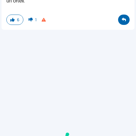
un orteil.
6
1