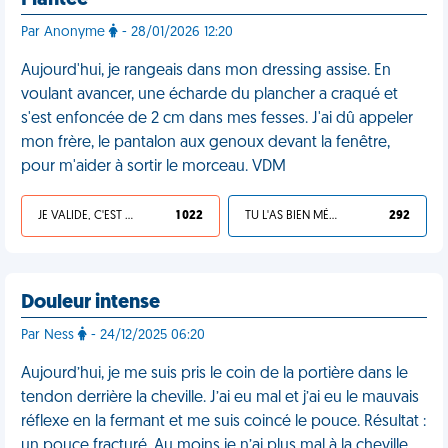
Plantée
Par Anonyme
- 28/01/2026 12:20
Aujourd'hui, je rangeais dans mon dressing assise. En
voulant avancer, une écharde du plancher a craqué et
s'est enfoncée de 2 cm dans mes fesses. J'ai dû appeler
mon frère, le pantalon aux genoux devant la fenêtre,
pour m'aider à sortir le morceau. VDM
JE VALIDE, C'EST UNE VDM
1 022
TU L'AS BIEN MÉRITÉ
292
Douleur intense
Par Ness
- 24/12/2025 06:20
Aujourd’hui, je me suis pris le coin de la portière dans le
tendon derrière la cheville. J’ai eu mal et j’ai eu le mauvais
réflexe en la fermant et me suis coincé le pouce. Résultat :
un pouce fracturé. Au moins je n’ai plus mal à la cheville…