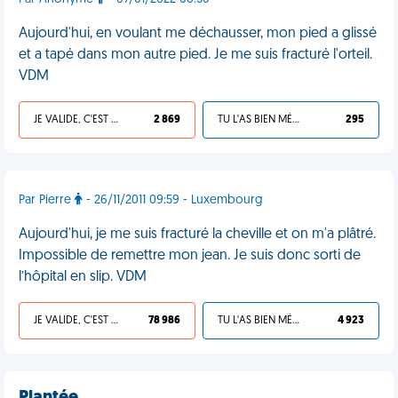
Aujourd'hui, en voulant me déchausser, mon pied a glissé
et a tapé dans mon autre pied. Je me suis fracturé l'orteil.
VDM
JE VALIDE, C'EST UNE VDM
2 869
TU L'AS BIEN MÉRITÉ
295
Par Pierre
- 26/11/2011 09:59 - Luxembourg
Aujourd'hui, je me suis fracturé la cheville et on m'a plâtré.
Impossible de remettre mon jean. Je suis donc sorti de
l’hôpital en slip. VDM
JE VALIDE, C'EST UNE VDM
78 986
TU L'AS BIEN MÉRITÉ
4 923