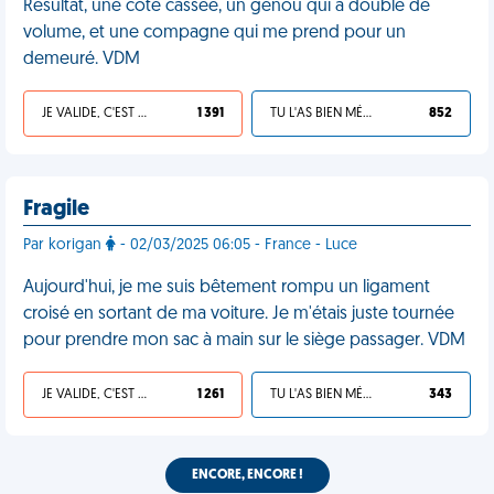
Résultat, une cote cassée, un genou qui a doublé de
volume, et une compagne qui me prend pour un
demeuré. VDM
JE VALIDE, C'EST UNE VDM
1 391
TU L'AS BIEN MÉRITÉ
852
Fragile
Par korigan
- 02/03/2025 06:05 - France - Luce
Aujourd'hui, je me suis bêtement rompu un ligament
croisé en sortant de ma voiture. Je m'étais juste tournée
pour prendre mon sac à main sur le siège passager. VDM
JE VALIDE, C'EST UNE VDM
1 261
TU L'AS BIEN MÉRITÉ
343
ENCORE, ENCORE !