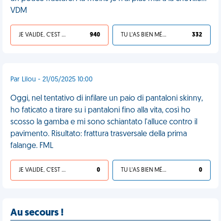
VDM
JE VALIDE, C'EST UNE VDM
940
TU L'AS BIEN MÉRITÉ
332
Par Lilou - 21/05/2025 10:00
Oggi, nel tentativo di infilare un paio di pantaloni skinny,
ho faticato a tirare su i pantaloni fino alla vita, così ho
scosso la gamba e mi sono schiantato l'alluce contro il
pavimento. Risultato: frattura trasversale della prima
falange. FML
JE VALIDE, C'EST UNE VDM
0
TU L'AS BIEN MÉRITÉ
0
Au secours !