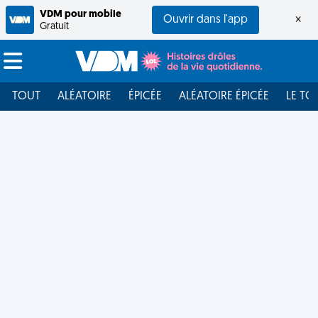
VDM pour mobile
Ouvrir dans l'app
×
Gratuit
TOUT
ALÉATOIRE
ÉPICÉE
ALÉATOIRE ÉPICÉE
LE TO