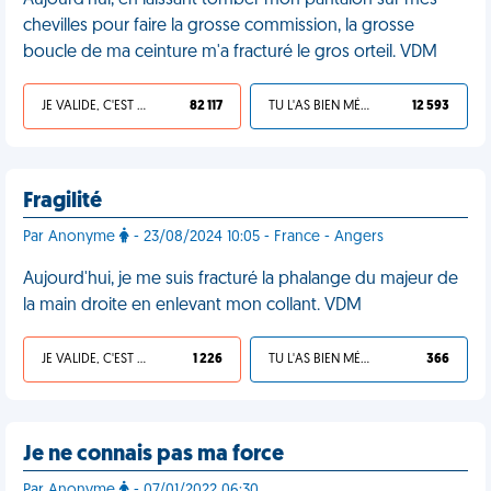
Aujourd'hui, en laissant tomber mon pantalon sur mes
chevilles pour faire la grosse commission, la grosse
boucle de ma ceinture m'a fracturé le gros orteil. VDM
JE VALIDE, C'EST UNE VDM
82 117
TU L'AS BIEN MÉRITÉ
12 593
Fragilité
Par Anonyme
- 23/08/2024 10:05 - France - Angers
Aujourd'hui, je me suis fracturé la phalange du majeur de
la main droite en enlevant mon collant. VDM
JE VALIDE, C'EST UNE VDM
1 226
TU L'AS BIEN MÉRITÉ
366
Je ne connais pas ma force
Par Anonyme
- 07/01/2022 06:30