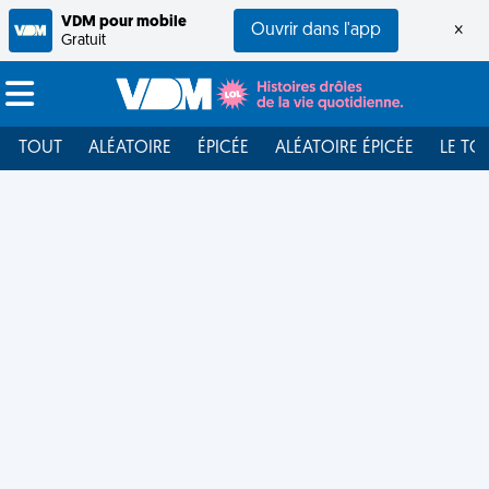
VDM pour mobile
Ouvrir dans l'app
×
Gratuit
TOUT
ALÉATOIRE
ÉPICÉE
ALÉATOIRE ÉPICÉE
LE TO