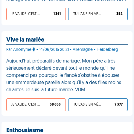
JE VALIDE, C'EST UNE VDM
1 361
TU L'AS BIEN MÉRITÉ
352
Vive la mariée
Par Anonyme
- 14/06/2015 20:21 - Allemagne - Heidelberg
Aujourd'hui, préparatifs de mariage. Mon père a très
sérieusement déclaré devant tout le monde qu'il ne
comprend pas pourquoi le fiancé s'obstine à épouser
une emmerdeuse pareille alors qu'il y a des filles moins
chiantes. Je suis la future mariée. VDM
JE VALIDE, C'EST UNE VDM
58 653
TU L'AS BIEN MÉRITÉ
7 377
Enthousiasme