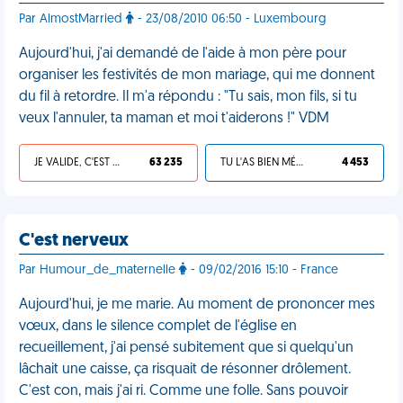
Par AlmostMarried
- 23/08/2010 06:50 - Luxembourg
Aujourd'hui, j'ai demandé de l'aide à mon père pour
organiser les festivités de mon mariage, qui me donnent
du fil à retordre. Il m'a répondu : "Tu sais, mon fils, si tu
veux l'annuler, ta maman et moi t'aiderons !" VDM
JE VALIDE, C'EST UNE VDM
63 235
TU L'AS BIEN MÉRITÉ
4 453
C'est nerveux
Par Humour_de_maternelle
- 09/02/2016 15:10 - France
Aujourd'hui, je me marie. Au moment de prononcer mes
vœux, dans le silence complet de l'église en
recueillement, j'ai pensé subitement que si quelqu'un
lâchait une caisse, ça risquait de résonner drôlement.
C'est con, mais j'ai ri. Comme une folle. Sans pouvoir