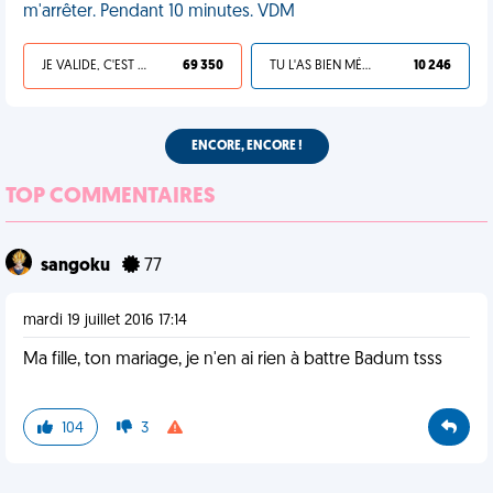
m'arrêter. Pendant 10 minutes. VDM
JE VALIDE, C'EST UNE VDM
69 350
TU L'AS BIEN MÉRITÉ
10 246
ENCORE, ENCORE !
TOP COMMENTAIRES
sangoku
77
mardi 19 juillet 2016 17:14
Ma fille, ton mariage, je n'en ai rien à battre Badum tsss
104
3