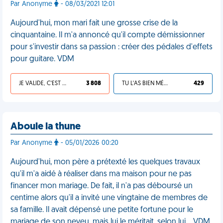
Par Anonyme
- 08/03/2021 12:01
Aujourd'hui, mon mari fait une grosse crise de la
cinquantaine. Il m'a annoncé qu'il compte démissionner
pour s'investir dans sa passion : créer des pédales d'effets
pour guitare. VDM
JE VALIDE, C'EST UNE VDM
3 808
TU L'AS BIEN MÉRITÉ
429
Aboule la thune
Par Anonyme
- 05/01/2026 00:20
Aujourd'hui, mon père a prétexté les quelques travaux
qu'il m'a aidé à réaliser dans ma maison pour ne pas
financer mon mariage. De fait, il n'a pas déboursé un
centime alors qu'il a invité une vingtaine de membres de
sa famille. Il avait dépensé une petite fortune pour le
mariage de son neveu, mais lui le méritait, selon lui… VDM