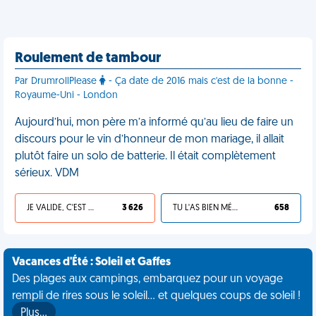
Roulement de tambour
Par DrumrollPlease
- Ça date de 2016 mais c'est de la bonne -
Royaume-Uni - London
Aujourd’hui, mon père m’a informé qu’au lieu de faire un
discours pour le vin d’honneur de mon mariage, il allait
plutôt faire un solo de batterie. Il était complètement
sérieux. VDM
JE VALIDE, C'EST UNE VDM
3 626
TU L'AS BIEN MÉRITÉ
658
Vacances d'Été : Soleil et Gaffes
Des plages aux campings, embarquez pour un voyage
rempli de rires sous le soleil... et quelques coups de soleil !
Plus…