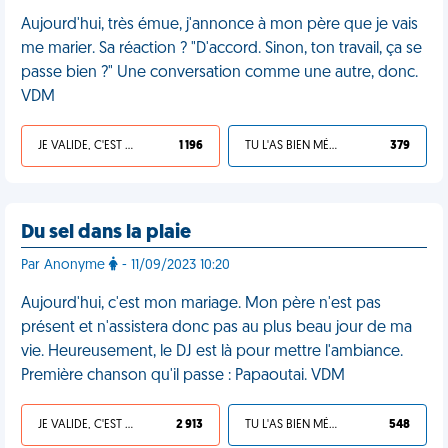
Aujourd'hui, très émue, j'annonce à mon père que je vais
me marier. Sa réaction ? "D'accord. Sinon, ton travail, ça se
passe bien ?" Une conversation comme une autre, donc.
VDM
JE VALIDE, C'EST UNE VDM
1 196
TU L'AS BIEN MÉRITÉ
379
Du sel dans la plaie
Par Anonyme
- 11/09/2023 10:20
Aujourd'hui, c'est mon mariage. Mon père n'est pas
présent et n'assistera donc pas au plus beau jour de ma
vie. Heureusement, le DJ est là pour mettre l'ambiance.
Première chanson qu'il passe : Papaoutai. VDM
JE VALIDE, C'EST UNE VDM
2 913
TU L'AS BIEN MÉRITÉ
548