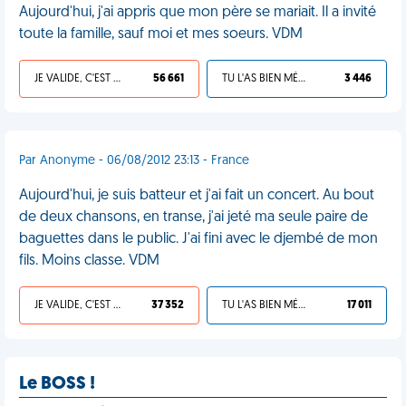
Aujourd'hui, j'ai appris que mon père se mariait. Il a invité
toute la famille, sauf moi et mes soeurs. VDM
JE VALIDE, C'EST UNE VDM
56 661
TU L'AS BIEN MÉRITÉ
3 446
Par Anonyme - 06/08/2012 23:13 - France
Aujourd'hui, je suis batteur et j'ai fait un concert. Au bout
de deux chansons, en transe, j'ai jeté ma seule paire de
baguettes dans le public. J'ai fini avec le djembé de mon
fils. Moins classe. VDM
JE VALIDE, C'EST UNE VDM
37 352
TU L'AS BIEN MÉRITÉ
17 011
Le BOSS !