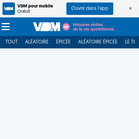
VDM pour mobile
Ouvrir dans l'app
×
Gratuit
TOUT
ALÉATOIRE
ÉPICÉE
ALÉATOIRE ÉPICÉE
LE TO