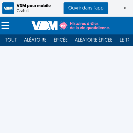
VDM pour mobile
Ouvrir dans l'app
×
Gratuit
TOUT
ALÉATOIRE
ÉPICÉE
ALÉATOIRE ÉPICÉE
LE TO