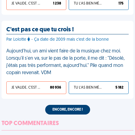
JE VALIDE, C'EST UNE VDM
1 238
TU L'AS BIEN MÉRITÉ
175
C'est pas ce que tu crois !
Par Lolotte
- Ça date de 2009 mais c'est de la bonne
Aujourd'hui, un ami vient faire de la musique chez moi.
Lorsqu'il s'en va, sur le pas de la porte, il me dit : "Désolé,
j'étais pas très performant, aujourd'hui." Pile quand mon
copain revenait. VDM
JE VALIDE, C'EST UNE VDM
80 936
TU L'AS BIEN MÉRITÉ
5 182
ENCORE, ENCORE !
TOP COMMENTAIRES