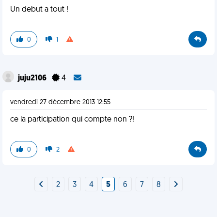
Un debut a tout !
0
1
juju2106
4
vendredi 27 décembre 2013 12:55
ce la participation qui compte non ?!
0
2
2
3
4
5
6
7
8