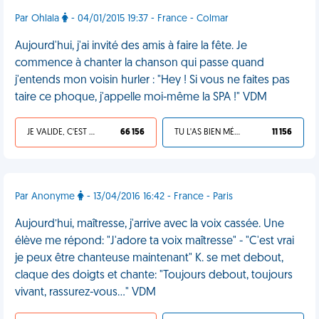
Par Ohlala
- 04/01/2015 19:37 - France - Colmar
Aujourd'hui, j'ai invité des amis à faire la fête. Je
commence à chanter la chanson qui passe quand
j'entends mon voisin hurler : "Hey ! Si vous ne faites pas
taire ce phoque, j'appelle moi-même la SPA !" VDM
JE VALIDE, C'EST UNE VDM
66 156
TU L'AS BIEN MÉRITÉ
11 156
Par Anonyme
- 13/04/2016 16:42 - France - Paris
Aujourd’hui, maîtresse, j'arrive avec la voix cassée. Une
élève me répond: "J'adore ta voix maîtresse" - "C'est vrai
je peux être chanteuse maintenant" K. se met debout,
claque des doigts et chante: "Toujours debout, toujours
vivant, rassurez-vous…" VDM