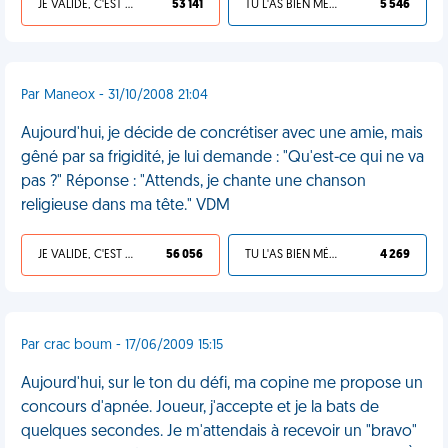
JE VALIDE, C'EST UNE VDM
53 141
TU L'AS BIEN MÉRITÉ
5 546
Par Maneox - 31/10/2008 21:04
Aujourd'hui, je décide de concrétiser avec une amie, mais
gêné par sa frigidité, je lui demande : "Qu'est-ce qui ne va
pas ?" Réponse : "Attends, je chante une chanson
religieuse dans ma tête." VDM
JE VALIDE, C'EST UNE VDM
56 056
TU L'AS BIEN MÉRITÉ
4 269
Par crac boum - 17/06/2009 15:15
Aujourd'hui, sur le ton du défi, ma copine me propose un
concours d'apnée. Joueur, j'accepte et je la bats de
quelques secondes. Je m'attendais à recevoir un "bravo"