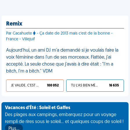
Remix
Par Cacahuete
- Ça date de 2013 mais c'est de la bonne -
France - Villejuif
Aujourd'hui, un ami DJ m'a demandé si je voulais faire la
voix féminine dans l'un de ses morceaux. Flattée, j'ai
accepté. La seule chose que j'avais à dire était : "I'm a
bitch, I'm a bitch." VDM
JE VALIDE, C'EST UNE VDM
100 052
TU L'AS BIEN MÉRITÉ
16 635
Vacances d'Été : Soleil et Gaffes
Des plages aux campings, embarquez pour un voyage
rempli de rires sous le soleil... et quelques coups de soleil !
Plus…