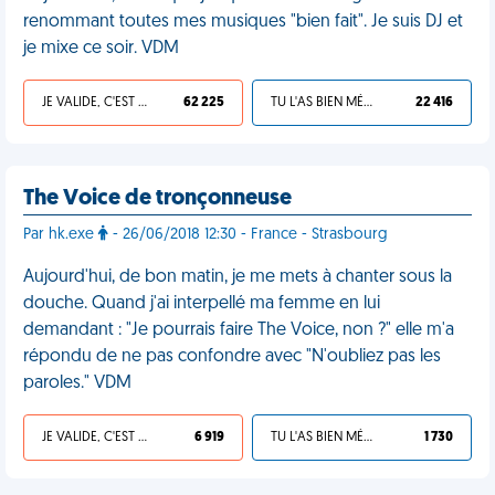
renommant toutes mes musiques "bien fait". Je suis DJ et
je mixe ce soir. VDM
JE VALIDE, C'EST UNE VDM
62 225
TU L'AS BIEN MÉRITÉ
22 416
The Voice de tronçonneuse
Par hk.exe
- 26/06/2018 12:30 - France - Strasbourg
Aujourd'hui, de bon matin, je me mets à chanter sous la
douche. Quand j'ai interpellé ma femme en lui
demandant : "Je pourrais faire The Voice, non ?" elle m'a
répondu de ne pas confondre avec "N'oubliez pas les
paroles." VDM
JE VALIDE, C'EST UNE VDM
6 919
TU L'AS BIEN MÉRITÉ
1 730