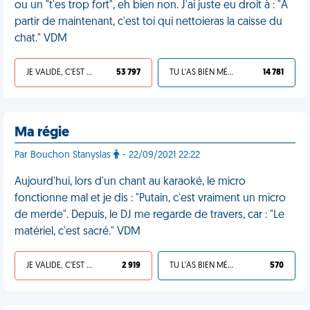
ou un "t'es trop fort", eh bien non. J'ai juste eu droit à : "À
partir de maintenant, c'est toi qui nettoieras la caisse du
chat." VDM
JE VALIDE, C'EST UNE VDM
53 797
TU L'AS BIEN MÉRITÉ
14 781
Ma régie
Par Bouchon Stanyslas
- 22/09/2021 22:22
Aujourd'hui, lors d'un chant au karaoké, le micro
fonctionne mal et je dis : "Putain, c'est vraiment un micro
de merde". Depuis, le DJ me regarde de travers, car : "Le
matériel, c'est sacré." VDM
JE VALIDE, C'EST UNE VDM
2 919
TU L'AS BIEN MÉRITÉ
570