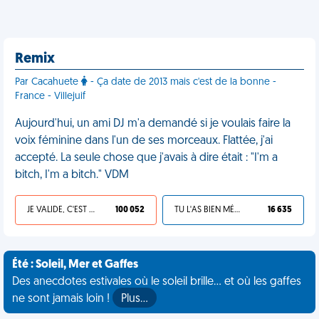
Remix
Par Cacahuete
- Ça date de 2013 mais c'est de la bonne -
France - Villejuif
Aujourd'hui, un ami DJ m'a demandé si je voulais faire la
voix féminine dans l'un de ses morceaux. Flattée, j'ai
accepté. La seule chose que j'avais à dire était : "I'm a
bitch, I'm a bitch." VDM
JE VALIDE, C'EST UNE VDM
100 052
TU L'AS BIEN MÉRITÉ
16 635
Été : Soleil, Mer et Gaffes
Des anecdotes estivales où le soleil brille... et où les gaffes
ne sont jamais loin !
Plus…