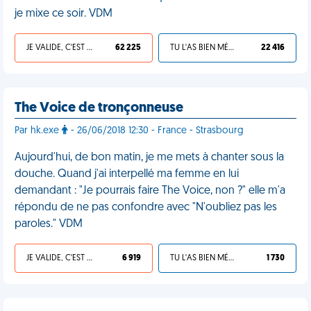
je mixe ce soir. VDM
JE VALIDE, C'EST UNE VDM
62 225
TU L'AS BIEN MÉRITÉ
22 416
The Voice de tronçonneuse
Par hk.exe
- 26/06/2018 12:30 - France - Strasbourg
Aujourd'hui, de bon matin, je me mets à chanter sous la
douche. Quand j'ai interpellé ma femme en lui
demandant : "Je pourrais faire The Voice, non ?" elle m'a
répondu de ne pas confondre avec "N'oubliez pas les
paroles." VDM
JE VALIDE, C'EST UNE VDM
6 919
TU L'AS BIEN MÉRITÉ
1 730