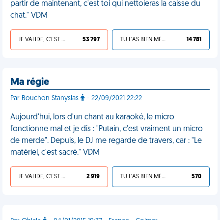
partir de maintenant, c'est toi qui nettoieras la caisse du
chat." VDM
JE VALIDE, C'EST UNE VDM
53 797
TU L'AS BIEN MÉRITÉ
14 781
Ma régie
Par Bouchon Stanyslas
- 22/09/2021 22:22
Aujourd'hui, lors d'un chant au karaoké, le micro
fonctionne mal et je dis : "Putain, c'est vraiment un micro
de merde". Depuis, le DJ me regarde de travers, car : "Le
matériel, c'est sacré." VDM
JE VALIDE, C'EST UNE VDM
2 919
TU L'AS BIEN MÉRITÉ
570