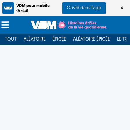
VDM pour mobile
Ouvrir dans l'app
×
Gratuit
TOUT
ALÉATOIRE
ÉPICÉE
ALÉATOIRE ÉPICÉE
LE TO