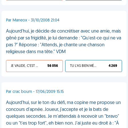
Par Maneox - 31/10/2008 21:04
Aujourd'hui, je décide de concrétiser avec une amie, mais
gêné par sa frigidité, je lui demande : "Qu'est-ce qui ne va
pas ?" Réponse : "Attends, je chante une chanson
religieuse dans ma tête." VDM
JE VALIDE, C'EST UNE VDM
56 056
TU L'AS BIEN MÉRITÉ
4 269
Par crac boum - 17/06/2009 15:15
Aujourd'hui, sur le ton du défi, ma copine me propose un
concours d'apnée. Joueur, j'accepte et je la bats de
quelques secondes. Je m'attendais à recevoir un "bravo"
ou un "t'es trop fort", eh bien non. J'ai juste eu droit à : "À