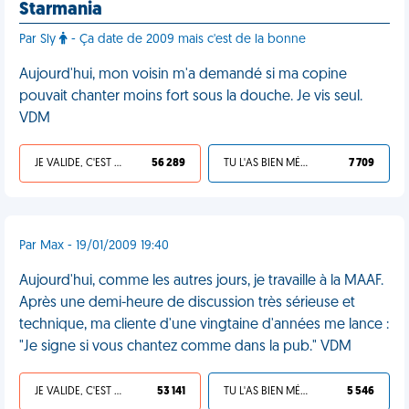
Starmania
Par Sly
- Ça date de 2009 mais c'est de la bonne
Aujourd'hui, mon voisin m'a demandé si ma copine
pouvait chanter moins fort sous la douche. Je vis seul.
VDM
JE VALIDE, C'EST UNE VDM
56 289
TU L'AS BIEN MÉRITÉ
7 709
Par Max - 19/01/2009 19:40
Aujourd'hui, comme les autres jours, je travaille à la MAAF.
Après une demi-heure de discussion très sérieuse et
technique, ma cliente d'une vingtaine d'années me lance :
"Je signe si vous chantez comme dans la pub." VDM
JE VALIDE, C'EST UNE VDM
53 141
TU L'AS BIEN MÉRITÉ
5 546