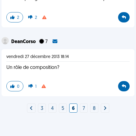
2
2
DeanCorso
7
vendredi 27 décembre 2013 18:14
Un rôle de composition?
0
1
3
4
5
6
7
8