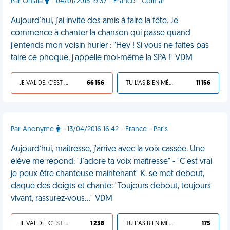
Par Ohlala
- 04/01/2015 19:37 - France - Colmar
Aujourd'hui, j'ai invité des amis à faire la fête. Je
commence à chanter la chanson qui passe quand
j'entends mon voisin hurler : "Hey ! Si vous ne faites pas
taire ce phoque, j'appelle moi-même la SPA !" VDM
JE VALIDE, C'EST UNE VDM
66 156
TU L'AS BIEN MÉRITÉ
11 156
Par Anonyme
- 13/04/2016 16:42 - France - Paris
Aujourd’hui, maîtresse, j'arrive avec la voix cassée. Une
élève me répond: "J'adore ta voix maîtresse" - "C'est vrai
je peux être chanteuse maintenant" K. se met debout,
claque des doigts et chante: "Toujours debout, toujours
vivant, rassurez-vous…" VDM
JE VALIDE, C'EST UNE VDM
1 238
TU L'AS BIEN MÉRITÉ
175