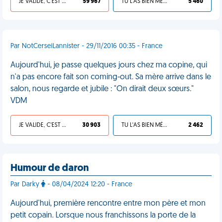
JE VALIDE, C'EST UNE VDM
59 967
TU L'AS BIEN MÉRITÉ
5 460
Par NotCerseiLannister - 29/11/2016 00:35 - France
Aujourd'hui, je passe quelques jours chez ma copine, qui
n'a pas encore fait son coming-out. Sa mère arrive dans le
salon, nous regarde et jubile : "On dirait deux sœurs."
VDM
JE VALIDE, C'EST UNE VDM
30 903
TU L'AS BIEN MÉRITÉ
2 462
Humour de daron
Par Darky
- 08/04/2024 12:20 - France
Aujourd'hui, première rencontre entre mon père et mon
petit copain. Lorsque nous franchissons la porte de la