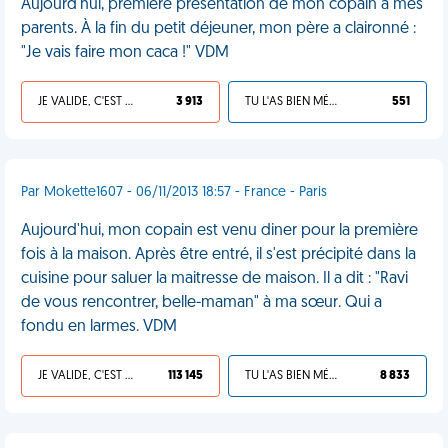
Aujourd'hui, première présentation de mon copain à mes
parents. À la fin du petit déjeuner, mon père a claironné :
"Je vais faire mon caca !" VDM
JE VALIDE, C'EST UNE VDM
3 913
TU L'AS BIEN MÉRITÉ
551
Par Mokette1607 - 06/11/2013 18:57 - France - Paris
Aujourd'hui, mon copain est venu diner pour la première
fois à la maison. Après être entré, il s'est précipité dans la
cuisine pour saluer la maitresse de maison. Il a dit : "Ravi
de vous rencontrer, belle-maman" à ma sœur. Qui a
fondu en larmes. VDM
JE VALIDE, C'EST UNE VDM
113 145
TU L'AS BIEN MÉRITÉ
8 833