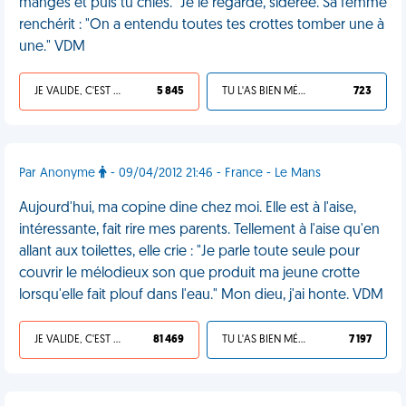
manges et puis tu chies." Je le regarde, sidérée. Sa femme
renchérit : "On a entendu toutes tes crottes tomber une à
une." VDM
JE VALIDE, C'EST UNE VDM
5 845
TU L'AS BIEN MÉRITÉ
723
Par Anonyme
- 09/04/2012 21:46 - France - Le Mans
Aujourd'hui, ma copine dine chez moi. Elle est à l'aise,
intéressante, fait rire mes parents. Tellement à l'aise qu'en
allant aux toilettes, elle crie : "Je parle toute seule pour
couvrir le mélodieux son que produit ma jeune crotte
lorsqu'elle fait plouf dans l'eau." Mon dieu, j'ai honte. VDM
JE VALIDE, C'EST UNE VDM
81 469
TU L'AS BIEN MÉRITÉ
7 197