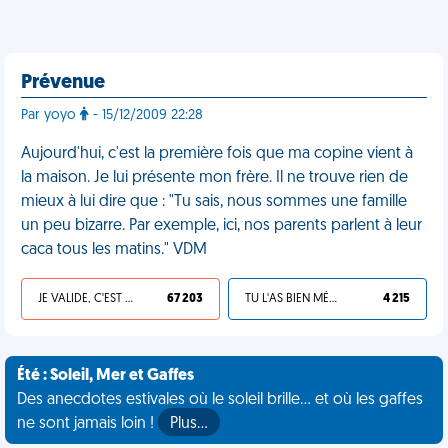
Prévenue
Par yoyo
- 15/12/2009 22:28
Aujourd'hui, c'est la première fois que ma copine vient à
la maison. Je lui présente mon frère. Il ne trouve rien de
mieux à lui dire que : "Tu sais, nous sommes une famille
un peu bizarre. Par exemple, ici, nos parents parlent à leur
caca tous les matins." VDM
JE VALIDE, C'EST UNE VDM
67 203
TU L'AS BIEN MÉRITÉ
4 215
Été : Soleil, Mer et Gaffes
Des anecdotes estivales où le soleil brille... et où les gaffes
ne sont jamais loin !
Plus…