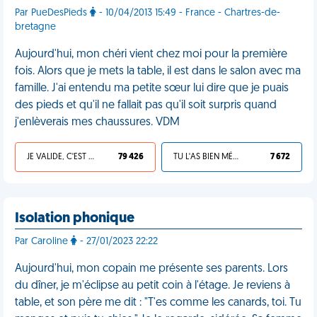
Par PueDesPieds
- 10/04/2013 15:49 - France - Chartres-de-
bretagne
Aujourd'hui, mon chéri vient chez moi pour la première
fois. Alors que je mets la table, il est dans le salon avec ma
famille. J'ai entendu ma petite sœur lui dire que je puais
des pieds et qu'il ne fallait pas qu'il soit surpris quand
j'enlèverais mes chaussures. VDM
JE VALIDE, C'EST UNE VDM
79 426
TU L'AS BIEN MÉRITÉ
7 672
Isolation phonique
Par Caroline
- 27/01/2023 22:22
Aujourd'hui, mon copain me présente ses parents. Lors
du dîner, je m'éclipse au petit coin à l'étage. Je reviens à
table, et son père me dit : "T'es comme les canards, toi. Tu