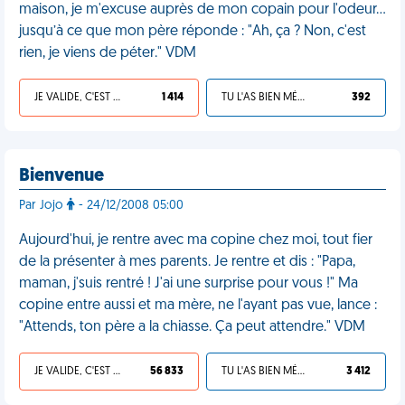
maison, je m'excuse auprès de mon copain pour l'odeur…
jusqu’à ce que mon père réponde : "Ah, ça ? Non, c'est
rien, je viens de péter." VDM
JE VALIDE, C'EST UNE VDM
1 414
TU L'AS BIEN MÉRITÉ
392
Bienvenue
Par Jojo
- 24/12/2008 05:00
Aujourd'hui, je rentre avec ma copine chez moi, tout fier
de la présenter à mes parents. Je rentre et dis : "Papa,
maman, j'suis rentré ! J'ai une surprise pour vous !" Ma
copine entre aussi et ma mère, ne l'ayant pas vue, lance :
"Attends, ton père a la chiasse. Ça peut attendre." VDM
JE VALIDE, C'EST UNE VDM
56 833
TU L'AS BIEN MÉRITÉ
3 412