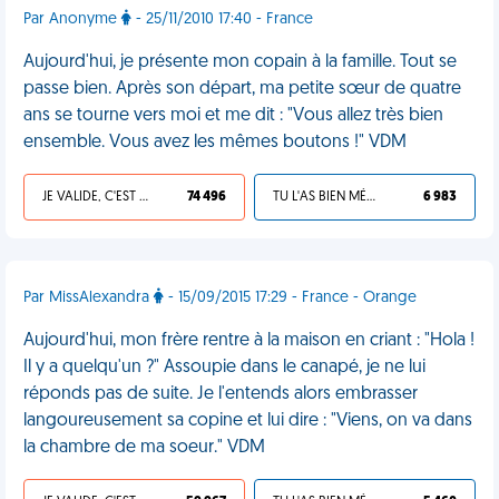
Par Anonyme
- 25/11/2010 17:40 - France
Aujourd'hui, je présente mon copain à la famille. Tout se
passe bien. Après son départ, ma petite sœur de quatre
ans se tourne vers moi et me dit : "Vous allez très bien
ensemble. Vous avez les mêmes boutons !" VDM
JE VALIDE, C'EST UNE VDM
74 496
TU L'AS BIEN MÉRITÉ
6 983
Par MissAlexandra
- 15/09/2015 17:29 - France - Orange
Aujourd'hui, mon frère rentre à la maison en criant : "Hola !
Il y a quelqu'un ?" Assoupie dans le canapé, je ne lui
réponds pas de suite. Je l'entends alors embrasser
langoureusement sa copine et lui dire : "Viens, on va dans
la chambre de ma soeur." VDM