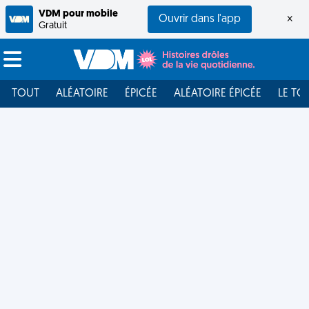
VDM pour mobile
Ouvrir dans l'app
×
Gratuit
TOUT
ALÉATOIRE
ÉPICÉE
ALÉATOIRE ÉPICÉE
LE TO