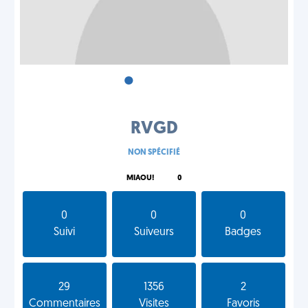
•
•
•
RVGD
NON SPÉCIFIÉ
MIAOU!
0
0
0
0
Suivi
Suiveurs
Badges
29
1356
2
Commentaires
Visites
Favoris