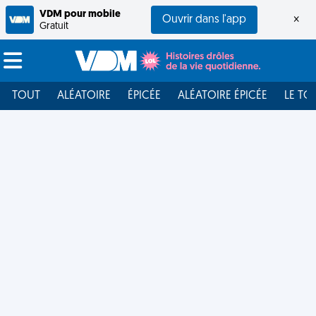
VDM pour mobile
Ouvrir dans l'app
×
Gratuit
TOUT
ALÉATOIRE
ÉPICÉE
ALÉATOIRE ÉPICÉE
LE TO