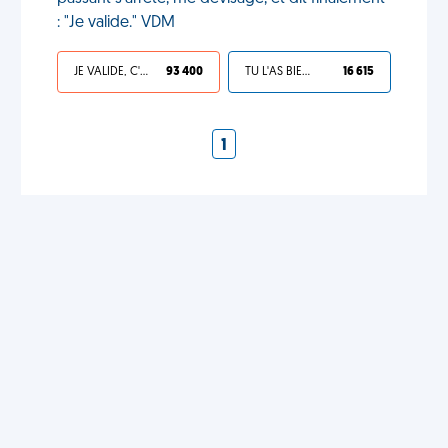
: "Je valide." VDM
JE VALIDE, C'EST UNE VDM
93 400
TU L'AS BIEN MÉRITÉ
16 615
1