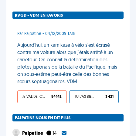
RVGD - VDM EN FAVORIS
Par Palpatine - 04/12/2009 17:18
Aujourd'hui, un kamikaze à vélo s'est écrasé
contre ma voiture alors que j'étais arrêté à un
carrefour. On connaît la détermination des
pilotes japonais de la bataille du Pacifique, mais
on sous-estime peut-être celle des bonnes
sœurs septuagénaires. VDM
JE VALIDE, C'EST UNE VDM
54 142
TU L'AS BIEN MÉRITÉ
3 421
PALPATINE NOUS EN DIT PLUS
Palpatine
14