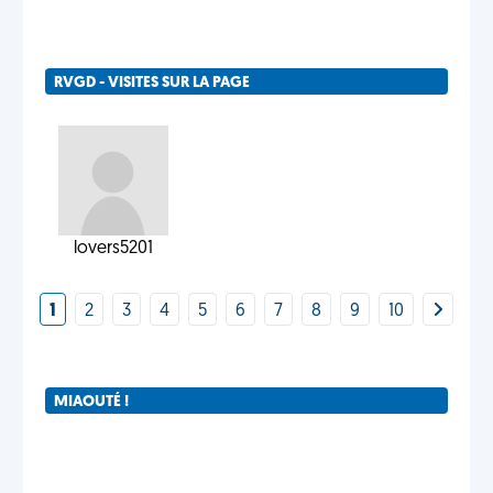
RVGD - VISITES SUR LA PAGE
lovers5201
1
2
3
4
5
6
7
8
9
10
MIAOUTÉ !