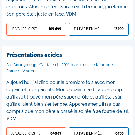
déjeuner pour la première fois. Sa mère a fait un
couscous. Alors que j'en avais plein la bouche, j'ai éternué.
Son père était juste en face. VDM
JE VALIDE, C'EST UNE VDM
109 499
TU L'AS BIEN MÉRITÉ
13 199
Présentations acides
Par Anonyme
- Ça date de 2014 mais c'est de la bonne -
France - Angers
Aujourd'hui, j'ai dîné pour la première fois avec mon
copain et mes parents. Mon copain m'a dit après coup
qu'il avait trouvé mon père super drôle et qu'il était sûr
qu'ils allaient bien s'entendre. Apparemment, il n'a pas
compris que mon père a passé la soirée à se foutre de lui.
VDM
JE VALIDE, C'EST UNE VDM
84 907
TU L'AS BIEN MÉRITÉ
8 158