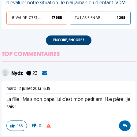
d'évaluer notre situation. Je n'ai jamais eu d'enfant. VDM
JE VALIDE, C'EST UNE VDM
17 955
TU L'AS BIEN MÉRITÉ
1 298
ENCORE, ENCORE !
TOP COMMENTAIRES
Nydz
23
mardi 2 juillet 2013 16:19
La fille : Mais non papa, lui c'est mon petit ami ! Le père : je
sais !
156
0