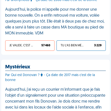
Par anonymous
- Ça date de 2008 mais c'est de la bonne
Aujourd'hui, la police m'appelle pour me donner une
bonne nouvelle. On a enfin retrouvé ma voiture, volée
quelques jours plus tôt. Elle était à deux pas de chez moi,
elle a servi à faire un casse dans MA boutique au pied de
MON immeuble. VDM
JE VALIDE, C'EST UNE VDM
57 460
TU L'AS BIEN MÉRITÉ
3 229
Mystérieux
Par Qui est Donovan ?
- Ça date de 2017 mais c'est de la
bonne
Aujourd'hui, j'ai reçu un courrier m'informant que je fais
l'objet d'un signalement pour une situation préoccupante
concernant mon fils Donovan. Je dois donc me rendre
avec lui dans les locaux de l'aide sociale à l'enfance, afin