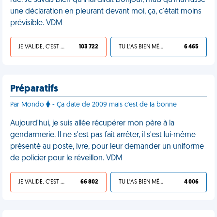
rue. Je savais bien qu'il lui dirait bonjour, mais qu'il lui fasse
une déclaration en pleurant devant moi, ça, c'était moins
prévisible. VDM
JE VALIDE, C'EST UNE VDM
103 722
TU L'AS BIEN MÉRITÉ
6 465
Préparatifs
Par Mondo
- Ça date de 2009 mais c'est de la bonne
Aujourd'hui, je suis allée récupérer mon père à la
gendarmerie. Il ne s'est pas fait arrêter, il s'est lui-même
présenté au poste, ivre, pour leur demander un uniforme
de policier pour le réveillon. VDM
JE VALIDE, C'EST UNE VDM
66 802
TU L'AS BIEN MÉRITÉ
4 006