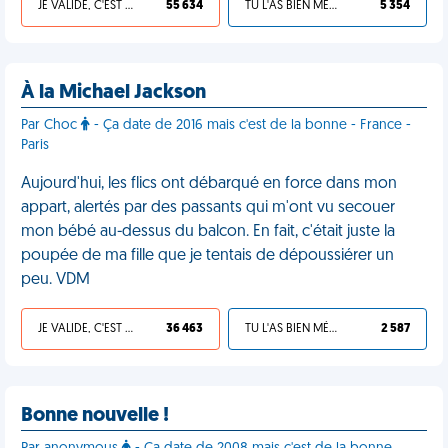
JE VALIDE, C'EST UNE VDM
55 634
TU L'AS BIEN MÉRITÉ
5 354
À la Michael Jackson
Par Choc
- Ça date de 2016 mais c'est de la bonne - France -
Paris
Aujourd'hui, les flics ont débarqué en force dans mon
appart, alertés par des passants qui m'ont vu secouer
mon bébé au-dessus du balcon. En fait, c'était juste la
poupée de ma fille que je tentais de dépoussiérer un
peu. VDM
JE VALIDE, C'EST UNE VDM
36 463
TU L'AS BIEN MÉRITÉ
2 587
Bonne nouvelle !