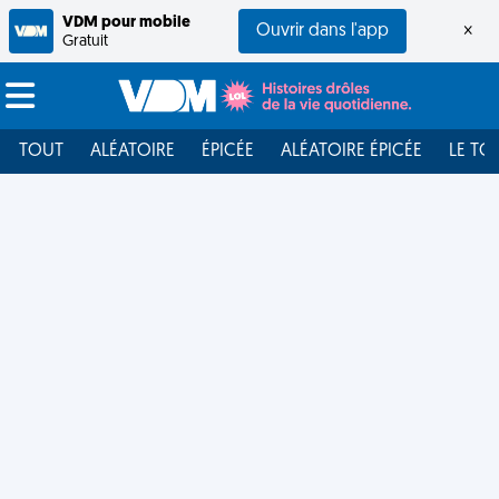
VDM pour mobile
Ouvrir dans l'app
×
Gratuit
TOUT
ALÉATOIRE
ÉPICÉE
ALÉATOIRE ÉPICÉE
LE TO