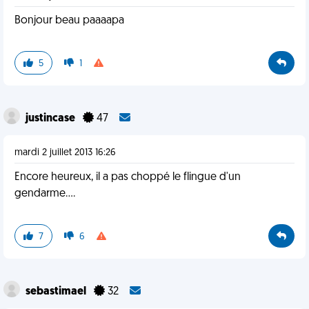
Bonjour beau paaaapa
5
1
justincase
47
mardi 2 juillet 2013 16:26
Encore heureux, il a pas choppé le flingue d'un
gendarme....
7
6
sebastimael
32