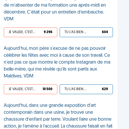
de m’absenter de ma formation une après-midi en
décembre. C'était pour un entretien d’embauche.
VDM
JE VALIDE, C'EST UNE VDM
9 296
TU L'AS BIEN MÉRITÉ
604
Aujourd'hui, mon père s'excuse de ne pas pouvoir
célébrer les fêtes avec moi à cause de son travail. Ce
n'est pas ce que montre le compte Instagram de ma
belle-mère, qui me révèle qu'ils sont partis aux
Maldives. VDM
JE VALIDE, C'EST UNE VDM
10 500
TU L'AS BIEN MÉRITÉ
629
Aujourd’hui, dans une grande exposition d’art
contemporain dans une usine, je trouve une
chaussure d’enfant par terre. Voulant faire une bonne
action, je l’amène à l’accueil. La chaussure faisait en fait