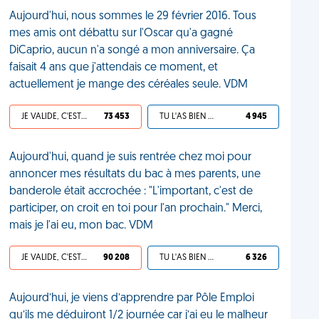
Aujourd'hui, nous sommes le 29 février 2016. Tous
mes amis ont débattu sur l'Oscar qu'a gagné
DiCaprio, aucun n'a songé a mon anniversaire. Ça
faisait 4 ans que j'attendais ce moment, et
actuellement je mange des céréales seule. VDM
JE VALIDE, C'EST UNE VDM
73 453
TU L'AS BIEN MÉRITÉ
4 945
Aujourd'hui, quand je suis rentrée chez moi pour
annoncer mes résultats du bac à mes parents, une
banderole était accrochée : "L'important, c'est de
participer, on croit en toi pour l'an prochain." Merci,
mais je l'ai eu, mon bac. VDM
JE VALIDE, C'EST UNE VDM
90 208
TU L'AS BIEN MÉRITÉ
6 326
Aujourd’hui, je viens d’apprendre par Pôle Emploi
qu’ils me déduiront 1/2 journée car j’ai eu le malheur