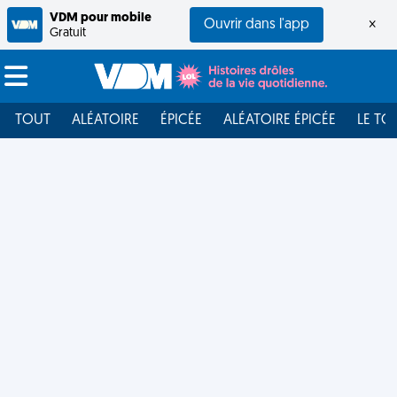
VDM pour mobile
Ouvrir dans l'app
×
Gratuit
TOUT
ALÉATOIRE
ÉPICÉE
ALÉATOIRE ÉPICÉE
LE TO