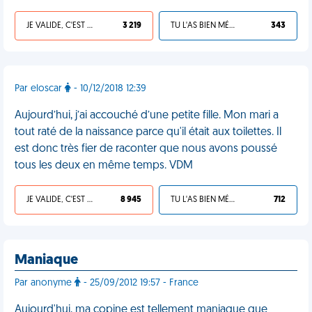
JE VALIDE, C'EST UNE VDM
3 219
TU L'AS BIEN MÉRITÉ
343
Par eloscar
- 10/12/2018 12:39
Aujourd’hui, j’ai accouché d’une petite fille. Mon mari a
tout raté de la naissance parce qu'il était aux toilettes. Il
est donc très fier de raconter que nous avons poussé
tous les deux en même temps. VDM
JE VALIDE, C'EST UNE VDM
8 945
TU L'AS BIEN MÉRITÉ
712
Maniaque
Par anonyme
- 25/09/2012 19:57 - France
Aujourd'hui, ma copine est tellement maniaque que