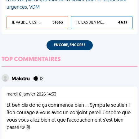
a trouvé plus important de s'habiller pour le départ aux
urgences. VDM
JE VALIDE, C'EST UNE VDM
51 663
TU L'AS BIEN MÉRITÉ
4 637
ENCORE, ENCORE !
TOP COMMENTAIRES
Malotru
12
mardi 6 janvier 2026 14:33
Et beh dis donc ça commence bien ... Sympa le soutien !
Bon courage à vous avec un conjoint pareil. J'espère que
vous vous allez bien et que l'accouchement s'est bien
passé 🫶🏼.