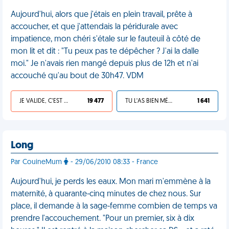
Aujourd'hui, alors que j'étais en plein travail, prête à
accoucher, et que j'attendais la péridurale avec
impatience, mon chéri s'étale sur le fauteuil à côté de
mon lit et dit : "Tu peux pas te dépêcher ? J'ai la dalle
moi." Je n'avais rien mangé depuis plus de 12h et n'ai
accouché qu'au bout de 30h47. VDM
JE VALIDE, C'EST UNE VDM
19 477
TU L'AS BIEN MÉRITÉ
1 641
Long
Par CouineMum
- 29/06/2010 08:33 - France
Aujourd'hui, je perds les eaux. Mon mari m'emmène à la
maternité, à quarante-cinq minutes de chez nous. Sur
place, il demande à la sage-femme combien de temps va
prendre l'accouchement. "Pour un premier, six à dix