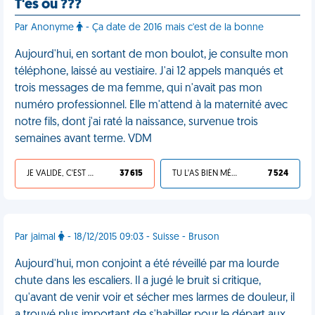
T'es où ???
Par Anonyme
- Ça date de 2016 mais c'est de la bonne
Aujourd'hui, en sortant de mon boulot, je consulte mon
téléphone, laissé au vestiaire. J'ai 12 appels manqués et
trois messages de ma femme, qui n'avait pas mon
numéro professionnel. Elle m'attend à la maternité avec
notre fils, dont j'ai raté la naissance, survenue trois
semaines avant terme. VDM
JE VALIDE, C'EST UNE VDM
37 615
TU L'AS BIEN MÉRITÉ
7 524
Par jaimal
- 18/12/2015 09:03 - Suisse - Bruson
Aujourd'hui, mon conjoint a été réveillé par ma lourde
chute dans les escaliers. Il a jugé le bruit si critique,
qu'avant de venir voir et sécher mes larmes de douleur, il