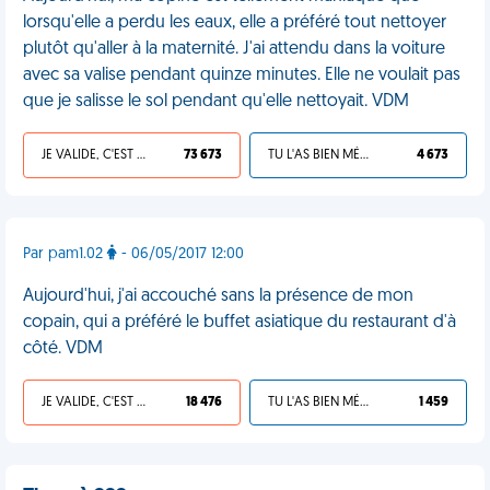
lorsqu'elle a perdu les eaux, elle a préféré tout nettoyer
plutôt qu'aller à la maternité. J'ai attendu dans la voiture
avec sa valise pendant quinze minutes. Elle ne voulait pas
que je salisse le sol pendant qu'elle nettoyait. VDM
JE VALIDE, C'EST UNE VDM
73 673
TU L'AS BIEN MÉRITÉ
4 673
Par pam1.02
- 06/05/2017 12:00
Aujourd'hui, j'ai accouché sans la présence de mon
copain, qui a préféré le buffet asiatique du restaurant d'à
côté. VDM
JE VALIDE, C'EST UNE VDM
18 476
TU L'AS BIEN MÉRITÉ
1 459