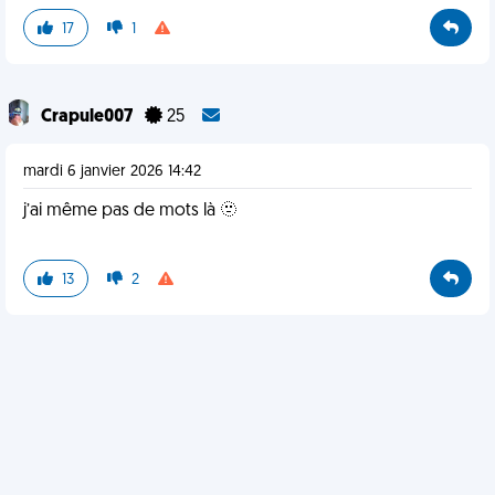
17
1
Crapule007
25
mardi 6 janvier 2026 14:42
j’ai même pas de mots là 🫥
13
2