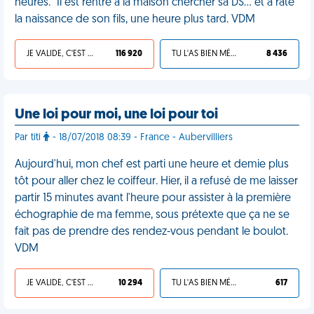
heures." Il est rentré à la maison chercher sa DS... et a raté
la naissance de son fils, une heure plus tard. VDM
JE VALIDE, C'EST UNE VDM
116 920
TU L'AS BIEN MÉRITÉ
8 436
Une loi pour moi, une loi pour toi
Par titi
- 18/07/2018 08:39 - France - Aubervilliers
Aujourd'hui, mon chef est parti une heure et demie plus
tôt pour aller chez le coiffeur. Hier, il a refusé de me laisser
partir 15 minutes avant l'heure pour assister à la première
échographie de ma femme, sous prétexte que ça ne se
fait pas de prendre des rendez-vous pendant le boulot.
VDM
JE VALIDE, C'EST UNE VDM
10 294
TU L'AS BIEN MÉRITÉ
617