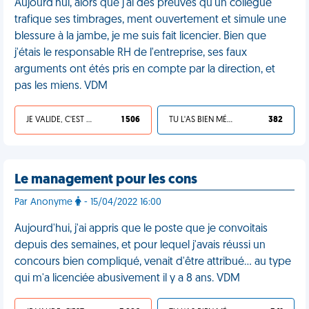
Aujourd'hui, alors que j'ai des preuves qu'un collègue
trafique ses timbrages, ment ouvertement et simule une
blessure à la jambe, je me suis fait licencier. Bien que
j'étais le responsable RH de l'entreprise, ses faux
arguments ont étés pris en compte par la direction, et
pas les miens. VDM
JE VALIDE, C'EST UNE VDM
1 506
TU L'AS BIEN MÉRITÉ
382
Le management pour les cons
Par Anonyme
- 15/04/2022 16:00
Aujourd'hui, j'ai appris que le poste que je convoitais
depuis des semaines, et pour lequel j'avais réussi un
concours bien compliqué, venait d'être attribué… au type
qui m'a licenciée abusivement il y a 8 ans. VDM