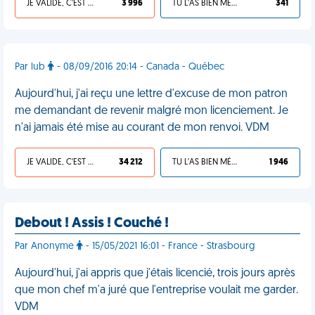
JE VALIDE, C'EST UNE VDM
3 996
TU L'AS BIEN MÉRITÉ
341
Par lub
- 08/09/2016 20:14 - Canada - Québec
Aujourd'hui, j'ai reçu une lettre d'excuse de mon patron
me demandant de revenir malgré mon licenciement. Je
n'ai jamais été mise au courant de mon renvoi. VDM
JE VALIDE, C'EST UNE VDM
34 212
TU L'AS BIEN MÉRITÉ
1 946
Debout ! Assis ! Couché !
Par Anonyme
- 15/05/2021 16:01 - France - Strasbourg
Aujourd'hui, j'ai appris que j'étais licencié, trois jours après
que mon chef m'a juré que l'entreprise voulait me garder.
VDM