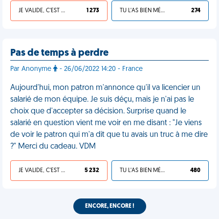
JE VALIDE, C'EST UNE VDM
1 273
TU L'AS BIEN MÉRITÉ
274
Pas de temps à perdre
Par Anonyme
- 26/06/2022 14:20 - France
Aujourd'hui, mon patron m'annonce qu'il va licencier un
salarié de mon équipe. Je suis déçu, mais je n'ai pas le
choix que d'accepter sa décision. Surprise quand le
salarié en question vient me voir en me disant : "Je viens
de voir le patron qui m'a dit que tu avais un truc à me dire
?" Merci du cadeau. VDM
JE VALIDE, C'EST UNE VDM
5 232
TU L'AS BIEN MÉRITÉ
480
ENCORE, ENCORE !