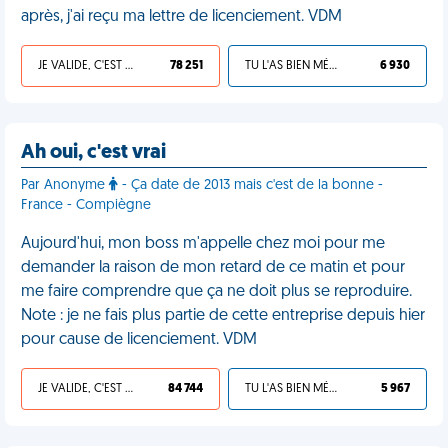
après, j'ai reçu ma lettre de licenciement. VDM
JE VALIDE, C'EST UNE VDM
78 251
TU L'AS BIEN MÉRITÉ
6 930
Ah oui, c'est vrai
Par Anonyme
- Ça date de 2013 mais c'est de la bonne -
France - Compiègne
Aujourd'hui, mon boss m'appelle chez moi pour me
demander la raison de mon retard de ce matin et pour
me faire comprendre que ça ne doit plus se reproduire.
Note : je ne fais plus partie de cette entreprise depuis hier
pour cause de licenciement. VDM
JE VALIDE, C'EST UNE VDM
84 744
TU L'AS BIEN MÉRITÉ
5 967