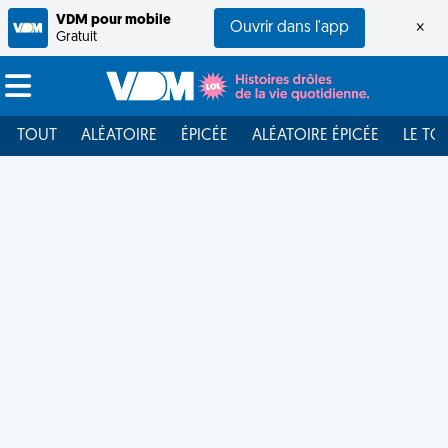
VDM pour mobile
Ouvrir dans l'app
×
Gratuit
TOUT
ALÉATOIRE
ÉPICÉE
ALÉATOIRE ÉPICÉE
LE TO