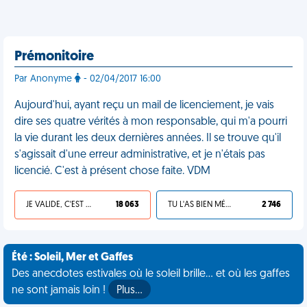
Prémonitoire
Par Anonyme
- 02/04/2017 16:00
Aujourd'hui, ayant reçu un mail de licenciement, je vais
dire ses quatre vérités à mon responsable, qui m'a pourri
la vie durant les deux dernières années. Il se trouve qu'il
s'agissait d'une erreur administrative, et je n'étais pas
licencié. C'est à présent chose faite. VDM
JE VALIDE, C'EST UNE VDM
18 063
TU L'AS BIEN MÉRITÉ
2 746
Été : Soleil, Mer et Gaffes
Des anecdotes estivales où le soleil brille... et où les gaffes
ne sont jamais loin !
Plus…