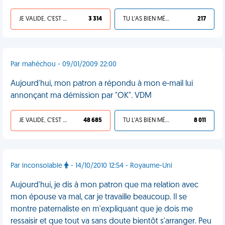
JE VALIDE, C'EST UNE VDM
3 314
TU L'AS BIEN MÉRITÉ
217
Par mahéchou - 09/01/2009 22:00
Aujourd'hui, mon patron a répondu à mon e-mail lui
annonçant ma démission par "OK". VDM
JE VALIDE, C'EST UNE VDM
48 685
TU L'AS BIEN MÉRITÉ
8 011
Par inconsolable
- 14/10/2010 12:54 - Royaume-Uni
Aujourd'hui, je dis à mon patron que ma relation avec
mon épouse va mal, car je travaille beaucoup. Il se
montre paternaliste en m'expliquant que je dois me
ressaisir et que tout va sans doute bientôt s'arranger. Peu