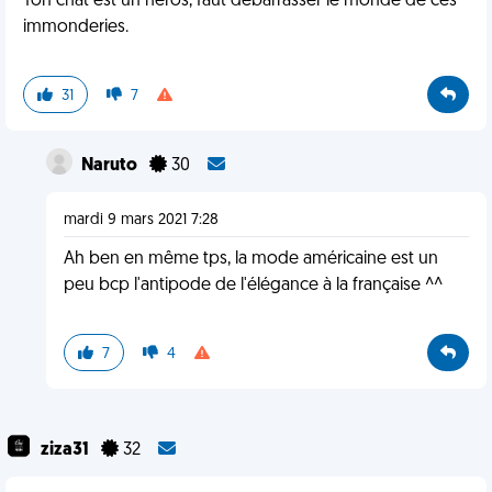
Ton chat est un héros, faut débarrasser le monde de ces
immonderies.
31
7
Naruto
30
mardi 9 mars 2021 7:28
Ah ben en même tps, la mode américaine est un
peu bcp l'antipode de l'élégance à la française ^^
7
4
ziza31
32