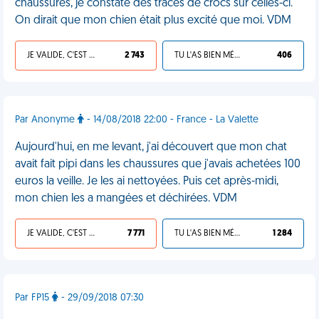
chaussures, je constate des traces de crocs sur celles-ci.
On dirait que mon chien était plus excité que moi. VDM
JE VALIDE, C'EST UNE VDM
2 743
TU L'AS BIEN MÉRITÉ
406
Par Anonyme
- 14/08/2018 22:00 - France - La Valette
Aujourd'hui, en me levant, j'ai découvert que mon chat
avait fait pipi dans les chaussures que j'avais achetées 100
euros la veille. Je les ai nettoyées. Puis cet après-midi,
mon chien les a mangées et déchirées. VDM
JE VALIDE, C'EST UNE VDM
7 771
TU L'AS BIEN MÉRITÉ
1 284
Par FP15
- 29/09/2018 07:30