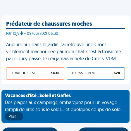
Prédateur de chaussures moches
Par Idjy
- 09/03/2021 06:30
Aujourd'hui, dans le jardin, j'ai retrouvé une Crocs
visiblement mâchouillée par mon chat. C'est la troisième
paire qui y passe. Je n'ai jamais acheté de Crocs. VDM
JE VALIDE, C'EST UNE VDM
3 630
TU L'AS BIEN MÉRITÉ
328
Vacances d'Été : Soleil et Gaffes
Des plages aux campings, embarquez pour un voyage
rempli de rires sous le soleil... et quelques coups de soleil !
Plus…