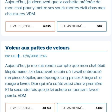
Aujourd'hui, j’ai découvert que la cachette préférée de
mon chat pour y mettre ses souris mortes était dans mes
chaussures. VDM.
JE VALIDE, C'EST UNE VDM
6 835
TU L'AS BIEN MÉRITÉ
582
Voleur aux pattes de velours
Par lulu
- 17/11/2008 12:46
Aujourd'hui, je me suis rendu compte que mon chat était
kleptomane. J'ai découvert le coin où il avait entreposé
ma pince à épiler, une éponge, cinq pinces à linge et le
rouge à lèvres Dior qui m'a coûté aussi cher la première
ET la seconde fois que je l'ai acheté en pensant l'avoir
perdu. VDM
JE VALIDE, C'EST UNE VDM
48 731
TU L'AS BIEN MÉRITÉ
4 810