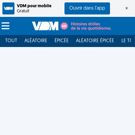
VDM pour mobile
Ouvrir dans l'app
×
Gratuit
TOUT
ALÉATOIRE
ÉPICÉE
ALÉATOIRE ÉPICÉE
LE TO