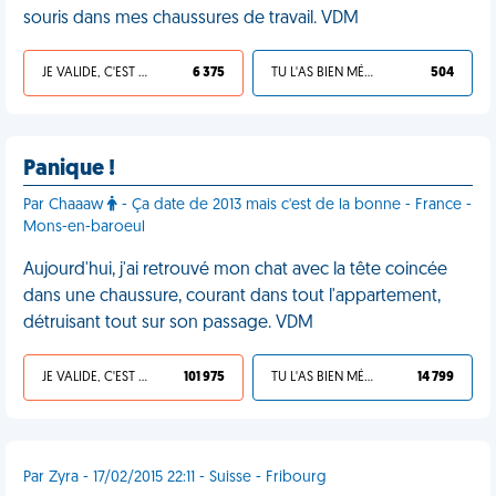
souris dans mes chaussures de travail. VDM
JE VALIDE, C'EST UNE VDM
6 375
TU L'AS BIEN MÉRITÉ
504
Panique !
Par Chaaaw
- Ça date de 2013 mais c'est de la bonne - France -
Mons-en-baroeul
Aujourd'hui, j'ai retrouvé mon chat avec la tête coincée
dans une chaussure, courant dans tout l'appartement,
détruisant tout sur son passage. VDM
JE VALIDE, C'EST UNE VDM
101 975
TU L'AS BIEN MÉRITÉ
14 799
Par Zyra - 17/02/2015 22:11 - Suisse - Fribourg