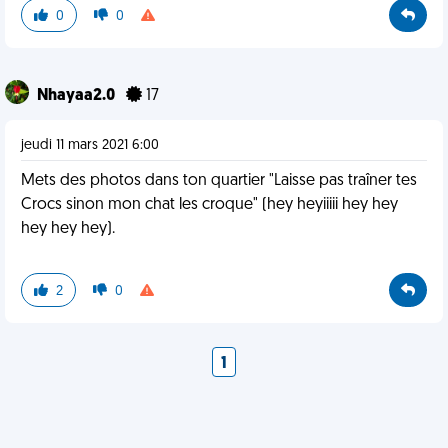
0
0
Nhayaa2.0
17
jeudi 11 mars 2021 6:00
Mets des photos dans ton quartier "Laisse pas traîner tes
Crocs sinon mon chat les croque" (hey heyiiiii hey hey
hey hey hey).
2
0
1