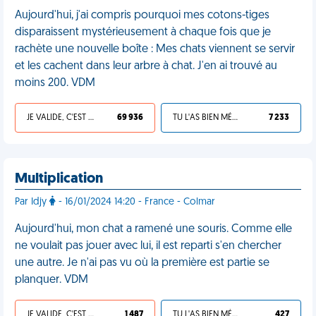
Aujourd'hui, j'ai compris pourquoi mes cotons-tiges
disparaissent mystérieusement à chaque fois que je
rachète une nouvelle boîte : Mes chats viennent se servir
et les cachent dans leur arbre à chat. J'en ai trouvé au
moins 200. VDM
JE VALIDE, C'EST UNE VDM
69 936
TU L'AS BIEN MÉRITÉ
7 233
Multiplication
Par Idjy
- 16/01/2024 14:20 - France - Colmar
Aujourd'hui, mon chat a ramené une souris. Comme elle
ne voulait pas jouer avec lui, il est reparti s'en chercher
une autre. Je n'ai pas vu où la première est partie se
planquer. VDM
JE VALIDE, C'EST UNE VDM
1 487
TU L'AS BIEN MÉRITÉ
427