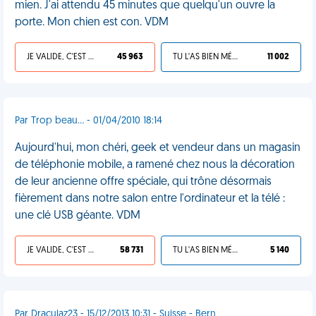
mien. J'ai attendu 45 minutes que quelqu'un ouvre la
porte. Mon chien est con. VDM
JE VALIDE, C'EST UNE VDM
45 963
TU L'AS BIEN MÉRITÉ
11 002
Par Trop beau... - 01/04/2010 18:14
Aujourd'hui, mon chéri, geek et vendeur dans un magasin
de téléphonie mobile, a ramené chez nous la décoration
de leur ancienne offre spéciale, qui trône désormais
fièrement dans notre salon entre l'ordinateur et la télé :
une clé USB géante. VDM
JE VALIDE, C'EST UNE VDM
58 731
TU L'AS BIEN MÉRITÉ
5 140
Par Draculaz23 - 15/12/2013 10:31 - Suisse - Bern