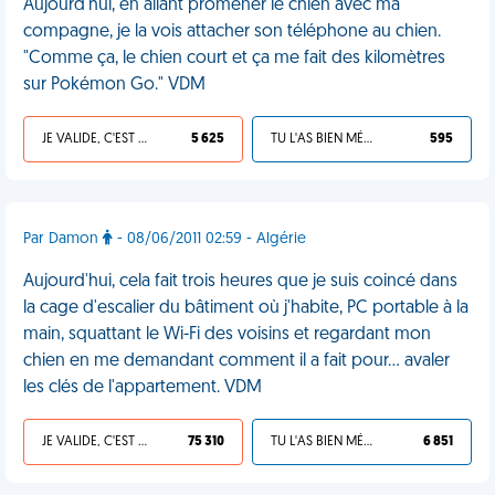
Aujourd'hui, en allant promener le chien avec ma
compagne, je la vois attacher son téléphone au chien.
"Comme ça, le chien court et ça me fait des kilomètres
sur Pokémon Go." VDM
JE VALIDE, C'EST UNE VDM
5 625
TU L'AS BIEN MÉRITÉ
595
Par Damon
- 08/06/2011 02:59 - Algérie
Aujourd'hui, cela fait trois heures que je suis coincé dans
la cage d'escalier du bâtiment où j'habite, PC portable à la
main, squattant le Wi-Fi des voisins et regardant mon
chien en me demandant comment il a fait pour... avaler
les clés de l'appartement. VDM
JE VALIDE, C'EST UNE VDM
75 310
TU L'AS BIEN MÉRITÉ
6 851