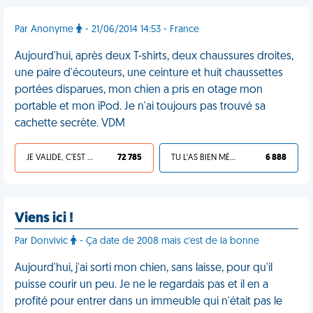
Par Anonyme
- 21/06/2014 14:53 - France
Aujourd'hui, après deux T-shirts, deux chaussures droites,
une paire d'écouteurs, une ceinture et huit chaussettes
portées disparues, mon chien a pris en otage mon
portable et mon iPod. Je n'ai toujours pas trouvé sa
cachette secrète. VDM
JE VALIDE, C'EST UNE VDM
72 785
TU L'AS BIEN MÉRITÉ
6 888
Viens ici !
Par Donvivic
- Ça date de 2008 mais c'est de la bonne
Aujourd'hui, j'ai sorti mon chien, sans laisse, pour qu'il
puisse courir un peu. Je ne le regardais pas et il en a
profité pour entrer dans un immeuble qui n'était pas le