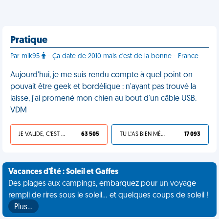
Pratique
Par mik95
- Ça date de 2010 mais c'est de la bonne - France
Aujourd'hui, je me suis rendu compte à quel point on
pouvait être geek et bordélique : n'ayant pas trouvé la
laisse, j'ai promené mon chien au bout d'un câble USB.
VDM
JE VALIDE, C'EST UNE VDM
63 505
TU L'AS BIEN MÉRITÉ
17 093
Vacances d'Été : Soleil et Gaffes
Des plages aux campings, embarquez pour un voyage
rempli de rires sous le soleil... et quelques coups de soleil !
Plus…