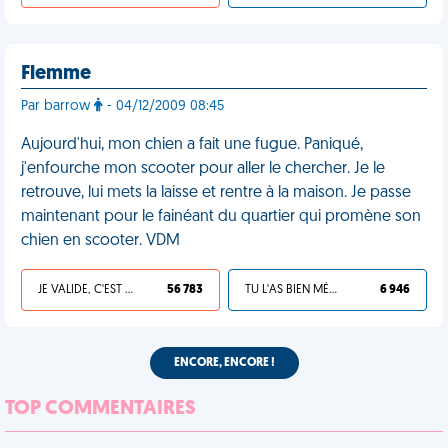
Flemme
Par barrow
- 04/12/2009 08:45
Aujourd'hui, mon chien a fait une fugue. Paniqué,
j'enfourche mon scooter pour aller le chercher. Je le
retrouve, lui mets la laisse et rentre à la maison. Je passe
maintenant pour le fainéant du quartier qui promène son
chien en scooter. VDM
JE VALIDE, C'EST UNE VDM
56 783
TU L'AS BIEN MÉRITÉ
6 946
ENCORE, ENCORE !
TOP COMMENTAIRES