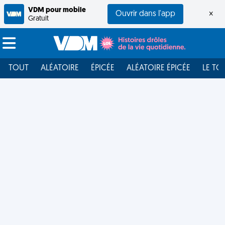
VDM pour mobile
Ouvrir dans l'app
×
Gratuit
TOUT
ALÉATOIRE
ÉPICÉE
ALÉATOIRE ÉPICÉE
LE TO