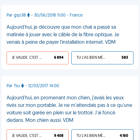
Par gsp38
- 30/06/2018 11:00 - France
Aujourd'hui, je découvre que mon chat a passé sa
matinée à jouer avec le câble de la fibre optique. Je
venais à peine de payer l'installation internet. VDM
JE VALIDE, C'EST UNE VDM
6 894
TU L'AS BIEN MÉRITÉ
583
Par Tsu
- 12/03/2017 14:00
Aujourd'hui, en promenant mon chien, j'avais les yeux
rivés sur mon portable. Je ne m'attendais pas à ce qu'une
voiture soit garée en plein sur le trottoir. J'ai foncé
dedans. Mon chien aussi. VDM
JE VALIDE, C'EST UNE VDM
9 408
TU L'AS BIEN MÉRITÉ
4 160