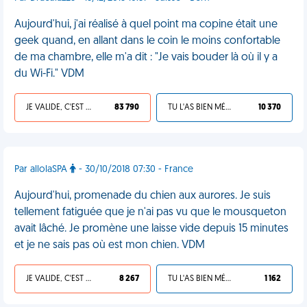
Aujourd'hui, j'ai réalisé à quel point ma copine était une
geek quand, en allant dans le coin le moins confortable
de ma chambre, elle m'a dit : "Je vais bouder là où il y a
du Wi-Fi." VDM
JE VALIDE, C'EST UNE VDM
83 790
TU L'AS BIEN MÉRITÉ
10 370
Par allolaSPA
- 30/10/2018 07:30 - France
Aujourd'hui, promenade du chien aux aurores. Je suis
tellement fatiguée que je n'ai pas vu que le mousqueton
avait lâché. Je promène une laisse vide depuis 15 minutes
et je ne sais pas où est mon chien. VDM
JE VALIDE, C'EST UNE VDM
8 267
TU L'AS BIEN MÉRITÉ
1 162