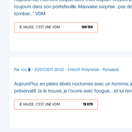
Aujourd'hui, moment coquin avec mon copain. N'ayant plus d
toujours dans son portefeuille. Mauvaise surprise : pas de p
tomber..." VDM
JE VALIDE, C'EST UNE VDM
109 150
Par roz
- 21/07/2017 20:02 - French Polynesia - Punaauia
Aujourd'hui, en pleins ébats nocturnes avec un homme, 
préservatif. Je le trouve, je l'ouvre avec fougue... et lui
JE VALIDE, C'EST UNE VDM
19 079