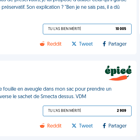
e préservatifs, je lui propose d'utiliser celui qu'il garde
réservatif. Son explication ? "Ben je ne sais pas, il a dû
TU L'AS BIEN MÉRITÉ
10 005
Reddit
Tweet
Partager
je fouille en aveugle dans mon sac pour prendre un
 renverse le sachet de Smecta dessus. VDM
TU L'AS BIEN MÉRITÉ
2 909
Reddit
Tweet
Partager