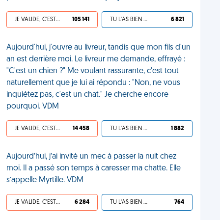
JE VALIDE, C'EST UNE VDM
105 141
TU L'AS BIEN MÉRITÉ
6 821
Aujourd'hui, j'ouvre au livreur, tandis que mon fils d'un
an est derrière moi. Le livreur me demande, effrayé :
"C'est un chien ?" Me voulant rassurante, c'est tout
naturellement que je lui ai répondu : "Non, ne vous
inquiétez pas, c'est un chat." Je cherche encore
pourquoi. VDM
JE VALIDE, C'EST UNE VDM
14 458
TU L'AS BIEN MÉRITÉ
1 882
Aujourd’hui, j’ai invité un mec à passer la nuit chez
moi. Il a passé son temps à caresser ma chatte. Elle
s’appelle Myrtille. VDM
JE VALIDE, C'EST UNE VDM
6 284
TU L'AS BIEN MÉRITÉ
764