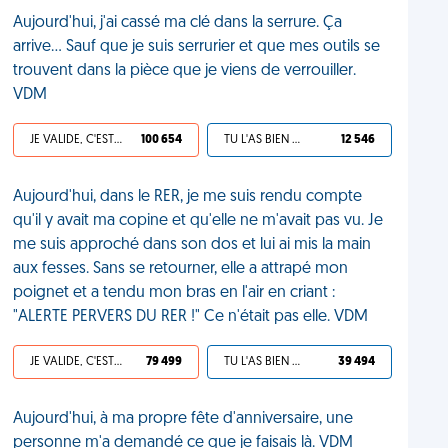
Aujourd'hui, j'ai cassé ma clé dans la serrure. Ça
arrive... Sauf que je suis serrurier et que mes outils se
trouvent dans la pièce que je viens de verrouiller.
VDM
JE VALIDE, C'EST UNE VDM
100 654
TU L'AS BIEN MÉRITÉ
12 546
Aujourd'hui, dans le RER, je me suis rendu compte
qu'il y avait ma copine et qu'elle ne m'avait pas vu. Je
me suis approché dans son dos et lui ai mis la main
aux fesses. Sans se retourner, elle a attrapé mon
poignet et a tendu mon bras en l'air en criant :
"ALERTE PERVERS DU RER !" Ce n'était pas elle. VDM
JE VALIDE, C'EST UNE VDM
79 499
TU L'AS BIEN MÉRITÉ
39 494
Aujourd'hui, à ma propre fête d'anniversaire, une
personne m'a demandé ce que je faisais là. VDM