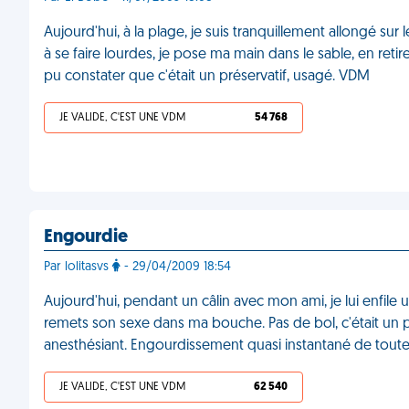
Aujourd'hui, à la plage, je suis tranquillement allongé 
à se faire lourdes, je pose ma main dans le sable, en retir
pu constater que c'était un préservatif, usagé. VDM
JE VALIDE, C'EST UNE VDM
54 768
Engourdie
Par lolitasvs
- 29/04/2009 18:54
Aujourd'hui, pendant un câlin avec mon ami, je lui enfile u
remets son sexe dans ma bouche. Pas de bol, c'était un pr
anesthésiant. Engourdissement quasi instantané de tou
JE VALIDE, C'EST UNE VDM
62 540