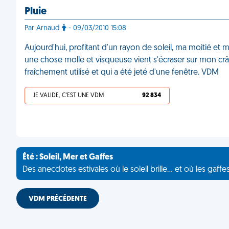
Pluie
Par Arnaud
- 09/03/2010 15:08
Aujourd'hui, profitant d'un rayon de soleil, ma moitié et
une chose molle et visqueuse vient s'écraser sur mon crân
fraîchement utilisé et qui a été jeté d'une fenêtre. VDM
JE VALIDE, C'EST UNE VDM
92 834
Été : Soleil, Mer et Gaffes
Des anecdotes estivales où le soleil brille... et où les gaffe
VDM PRÉCÉDENTE