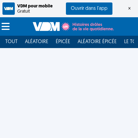
VDM pour mobile
Ouvrir dans l'app
×
Gratuit
TOUT
ALÉATOIRE
ÉPICÉE
ALÉATOIRE ÉPICÉE
LE TO