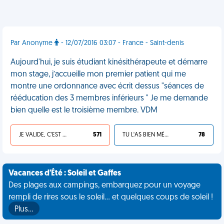
Par Anonyme
- 12/07/2016 03:07 - France - Saint-denis
Aujourd'hui, je suis étudiant kinésithérapeute et démarre
mon stage, j’accueille mon premier patient qui me
montre une ordonnance avec écrit dessus "séances de
rééducation des 3 membres inférieurs " Je me demande
bien quelle est le troisième membre. VDM
JE VALIDE, C'EST UNE VDM
571
TU L'AS BIEN MÉRITÉ
78
Vacances d'Été : Soleil et Gaffes
Des plages aux campings, embarquez pour un voyage
rempli de rires sous le soleil... et quelques coups de soleil !
Plus…