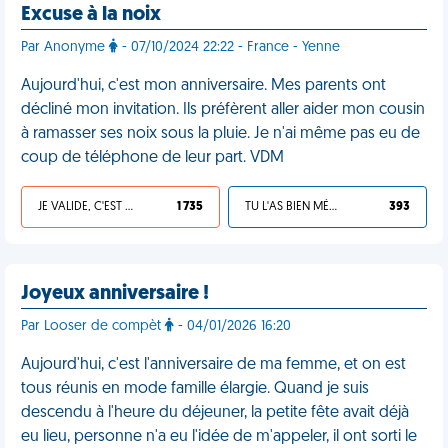
Excuse à la noix
Par Anonyme
- 07/10/2024 22:22 - France - Yenne
Aujourd'hui, c'est mon anniversaire. Mes parents ont
décliné mon invitation. Ils préfèrent aller aider mon cousin
à ramasser ses noix sous la pluie. Je n'ai même pas eu de
coup de téléphone de leur part. VDM
JE VALIDE, C'EST UNE VDM
1 735
TU L'AS BIEN MÉRITÉ
393
Joyeux anniversaire !
Par Looser de compèt
- 04/01/2026 16:20
Aujourd'hui, c'est l'anniversaire de ma femme, et on est
tous réunis en mode famille élargie. Quand je suis
descendu à l'heure du déjeuner, la petite fête avait déjà
eu lieu, personne n'a eu l'idée de m'appeler, il ont sorti le