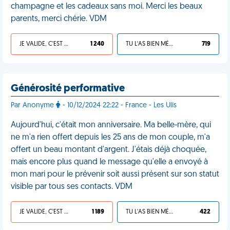
champagne et les cadeaux sans moi. Merci les beaux
parents, merci chérie. VDM
JE VALIDE, C'EST UNE VDM
1 240
TU L'AS BIEN MÉRITÉ
719
Générosité performative
Par Anonyme
- 10/12/2024 22:22 - France - Les Ulis
Aujourd'hui, c'était mon anniversaire. Ma belle-mère, qui
ne m'a rien offert depuis les 25 ans de mon couple, m'a
offert un beau montant d'argent. J'étais déjà choquée,
mais encore plus quand le message qu'elle a envoyé à
mon mari pour le prévenir soit aussi présent sur son statut
visible par tous ses contacts. VDM
JE VALIDE, C'EST UNE VDM
1 189
TU L'AS BIEN MÉRITÉ
422