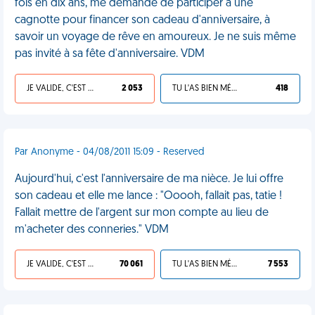
fois en dix ans, me demande de participer à une
cagnotte pour financer son cadeau d'anniversaire, à
savoir un voyage de rêve en amoureux. Je ne suis même
pas invité à sa fête d'anniversaire. VDM
JE VALIDE, C'EST UNE VDM
2 053
TU L'AS BIEN MÉRITÉ
418
Par Anonyme - 04/08/2011 15:09 - Reserved
Aujourd'hui, c'est l'anniversaire de ma nièce. Je lui offre
son cadeau et elle me lance : "Ooooh, fallait pas, tatie !
Fallait mettre de l'argent sur mon compte au lieu de
m'acheter des conneries." VDM
JE VALIDE, C'EST UNE VDM
70 061
TU L'AS BIEN MÉRITÉ
7 553