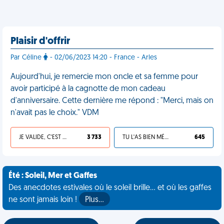
Plaisir d'offrir
Par Céline
- 02/06/2023 14:20 - France - Arles
Aujourd'hui, je remercie mon oncle et sa femme pour
avoir participé à la cagnotte de mon cadeau
d'anniversaire. Cette dernière me répond : "Merci, mais on
n'avait pas le choix." VDM
JE VALIDE, C'EST UNE VDM
3 733
TU L'AS BIEN MÉRITÉ
645
Été : Soleil, Mer et Gaffes
Des anecdotes estivales où le soleil brille... et où les gaffes
ne sont jamais loin !
Plus…