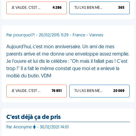
JE VALIDE, C'EST UNE VDM
4 286
TU L'AS BIEN MÉRITÉ
365
Par pourquoi?! - 20/02/2015 11:29 - France - Vannes
Aujourd'hui, c'est mon anniversaire. Un ami de mes
parents arrive et me donne une enveloppe assez remplie.
Je l'ouvre et lui dis le célèbre : "Oh mais il fallait pas ! C'est
trop !" Il a fait le même constat que moi et a enlevé la
moitié du butin. VDM
JE VALIDE, C'EST UNE VDM
76 851
TU L'AS BIEN MÉRITÉ
20 069
C'est déjà ça de pris
Par Anonyme
- 30/12/2021 14:01