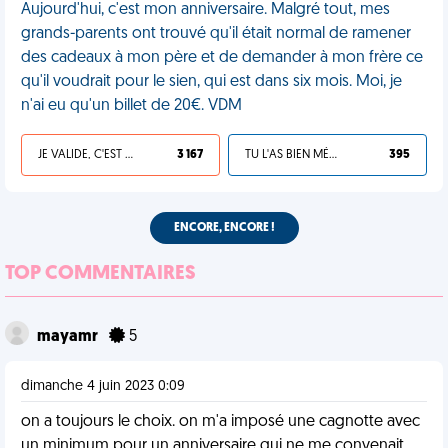
Aujourd'hui, c'est mon anniversaire. Malgré tout, mes
grands-parents ont trouvé qu'il était normal de ramener
des cadeaux à mon père et de demander à mon frère ce
qu'il voudrait pour le sien, qui est dans six mois. Moi, je
n'ai eu qu'un billet de 20€. VDM
JE VALIDE, C'EST UNE VDM
3 167
TU L'AS BIEN MÉRITÉ
395
ENCORE, ENCORE !
TOP COMMENTAIRES
mayamr
5
dimanche 4 juin 2023 0:09
on a toujours le choix. on m'a imposé une cagnotte avec
un minimum pour un anniversaire qui ne me convenait