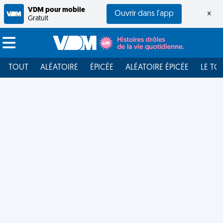
VDM pour mobile
Ouvrir dans l'app
×
Gratuit
TOUT
ALÉATOIRE
ÉPICÉE
ALÉATOIRE ÉPICÉE
LE TO