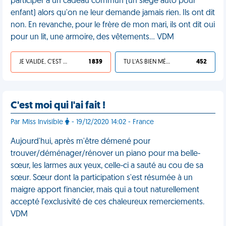
participer à un cadeau commun (un siège auto pour
enfant) alors qu'on ne leur demande jamais rien. Ils ont dit
non. En revanche, pour le frère de mon mari, ils ont dit oui
pour un lit, une armoire, des vêtements… VDM
JE VALIDE, C'EST UNE VDM
1 839
TU L'AS BIEN MÉRITÉ
452
C'est moi qui l'ai fait !
Par Miss Invisible
- 19/12/2020 14:02 - France
Aujourd'hui, après m'être démené pour
trouver/déménager/rénover un piano pour ma belle-
sœur, les larmes aux yeux, celle-ci a sauté au cou de sa
sœur. Sœur dont la participation s'est résumée à un
maigre apport financier, mais qui a tout naturellement
accepté l'exclusivité de ces chaleureux remerciements.
VDM