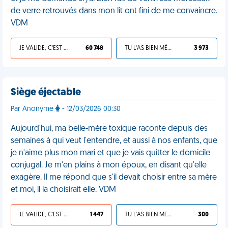
de verre retrouvés dans mon lit ont fini de me convaincre.
VDM
JE VALIDE, C'EST UNE VDM
60 748
TU L'AS BIEN MÉRITÉ
3 973
Siège éjectable
Par Anonyme
- 12/03/2026 00:30
Aujourd'hui, ma belle-mère toxique raconte depuis des
semaines à qui veut l'entendre, et aussi à nos enfants, que
je n'aime plus mon mari et que je vais quitter le domicile
conjugal. Je m'en plains à mon époux, en disant qu'elle
exagère. Il me répond que s'il devait choisir entre sa mère
et moi, il la choisirait elle. VDM
JE VALIDE, C'EST UNE VDM
1 447
TU L'AS BIEN MÉRITÉ
300