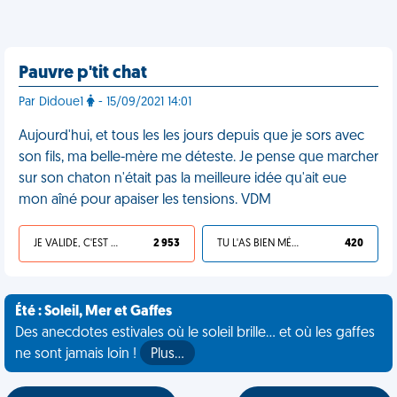
Pauvre p'tit chat
Par Didoue1
- 15/09/2021 14:01
Aujourd'hui, et tous les les jours depuis que je sors avec
son fils, ma belle-mère me déteste. Je pense que marcher
sur son chaton n'était pas la meilleure idée qu'ait eue
mon aîné pour apaiser les tensions. VDM
JE VALIDE, C'EST UNE VDM
2 953
TU L'AS BIEN MÉRITÉ
420
Été : Soleil, Mer et Gaffes
Des anecdotes estivales où le soleil brille... et où les gaffes
ne sont jamais loin !
Plus…