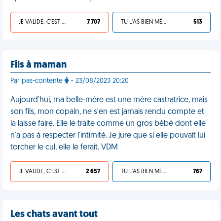
JE VALIDE, C'EST UNE VDM
7 707
TU L'AS BIEN MÉRITÉ
513
Fils à maman
Par pas-contente
- 23/08/2023 20:20
Aujourd'hui, ma belle-mère est une mère castratrice, mais
son fils, mon copain, ne s'en est jamais rendu compte et
la laisse faire. Elle le traite comme un gros bébé dont elle
n'a pas à respecter l'intimité. Je jure que si elle pouvait lui
torcher le cul, elle le ferait. VDM
JE VALIDE, C'EST UNE VDM
2 657
TU L'AS BIEN MÉRITÉ
767
Les chats avant tout