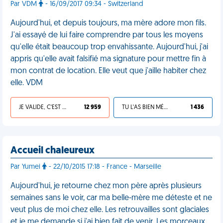
Par VDM
- 16/09/2017 09:34 - Switzerland
Aujourd'hui, et depuis toujours, ma mère adore mon fils.
J'ai essayé de lui faire comprendre par tous les moyens
qu'elle était beaucoup trop envahissante. Aujourd'hui, j'ai
appris qu'elle avait falsifié ma signature pour mettre fin à
mon contrat de location. Elle veut que j'aille habiter chez
elle. VDM
JE VALIDE, C'EST UNE VDM
12 959
TU L'AS BIEN MÉRITÉ
1 436
Accueil chaleureux
Par Yumei
- 22/10/2015 17:18 - France - Marseille
Aujourd'hui, je retourne chez mon père après plusieurs
semaines sans le voir, car ma belle-mère me déteste et ne
veut plus de moi chez elle. Les retrouvailles sont glaciales
et je me demande si j'ai bien fait de venir. Les morceaux