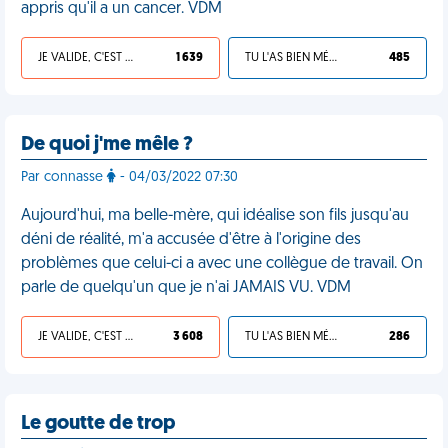
appris qu'il a un cancer. VDM
JE VALIDE, C'EST UNE VDM
1 639
TU L'AS BIEN MÉRITÉ
485
De quoi j'me mêle ?
Par connasse
- 04/03/2022 07:30
Aujourd'hui, ma belle-mère, qui idéalise son fils jusqu'au
déni de réalité, m'a accusée d'être à l'origine des
problèmes que celui-ci a avec une collègue de travail. On
parle de quelqu'un que je n'ai JAMAIS VU. VDM
JE VALIDE, C'EST UNE VDM
3 608
TU L'AS BIEN MÉRITÉ
286
Le goutte de trop