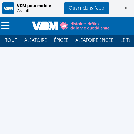
VDM pour mobile
Ouvrir dans l'app
×
Gratuit
TOUT
ALÉATOIRE
ÉPICÉE
ALÉATOIRE ÉPICÉE
LE TO