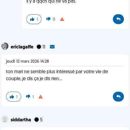
il y a qqch qui ne va pas.
1
0
ericlagaffe
11
jeudi 12 mars 2026 14:28
ton mari ne semble plus intéressé par votre vie de
couple, je dis ça je dis rien…
1
1
siddartha
5