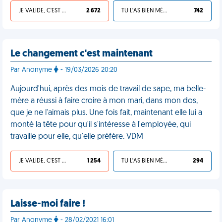
JE VALIDE, C'EST UNE VDM
2 672
TU L'AS BIEN MÉRITÉ
742
Le changement c'est maintenant
Par Anonyme
- 19/03/2026 20:20
Aujourd'hui, après des mois de travail de sape, ma belle-
mère a réussi à faire croire à mon mari, dans mon dos,
que je ne l'aimais plus. Une fois fait, maintenant elle lui a
monté la tête pour qu'il s'intéresse à l'employée, qui
travaille pour elle, qu'elle préfère. VDM
JE VALIDE, C'EST UNE VDM
1 254
TU L'AS BIEN MÉRITÉ
294
Laisse-moi faire !
Par Anonyme
- 28/02/2021 16:01