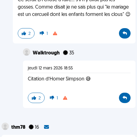
Ce serait LA chose à faire... s'il n'y avait pas les
gosses. Comme disait je ne sais plus qui "le mariage
est un cercueil dont les enfants forment les clous" 😉
2
1
Walktrough
35
jeudi 12 mars 2026 18:55
Citation d’Homer Simpson 😅
2
1
thm78
16