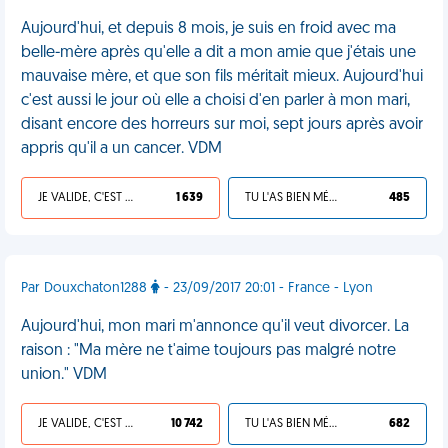
Aujourd'hui, et depuis 8 mois, je suis en froid avec ma
belle-mère après qu'elle a dit a mon amie que j'étais une
mauvaise mère, et que son fils méritait mieux. Aujourd'hui
c'est aussi le jour où elle a choisi d'en parler à mon mari,
disant encore des horreurs sur moi, sept jours après avoir
appris qu'il a un cancer. VDM
JE VALIDE, C'EST UNE VDM
1 639
TU L'AS BIEN MÉRITÉ
485
Par Douxchaton1288
- 23/09/2017 20:01 - France - Lyon
Aujourd'hui, mon mari m'annonce qu'il veut divorcer. La
raison : "Ma mère ne t'aime toujours pas malgré notre
union." VDM
JE VALIDE, C'EST UNE VDM
10 742
TU L'AS BIEN MÉRITÉ
682