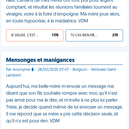
filles. Certains de mes frères ont tout pris pour argent
comptant, et résultat les réunions familiales tournent au
vinaigre, voire à la foire d'empoigne. Ma mère joue alors,
en toute hypocrisie, à la médiatrice. VDM
JE VALIDE, C'EST UNE VDM
1 170
TU L'AS BIEN MÉRITÉ
275
Mensonges et manigances
Par Anonyme
- 28/02/2025 07:47 - Belgium - Woluwe-Saint-
Lambert
Aujourd'hui, ma belle-mère m’envoie un message me
disant que son fils souhaite rompre avec moi, qu’il n’est
pas armé pour me le dire, et m’invite à ne plus lui parler.
Triste, je décide quand même de lui envoyer un message.
Il me répond que sa mère a pris cette décision seule, et
qu’il n’y est pour rien. VDM