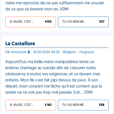
mère me reproche de ne pas suffisamment me soucier
de ce que va devenir mon ex. VDM
JE VALIDE, C'EST UNE VDM
4 912
TU L'AS BIEN MÉRITÉ
537
La Castafiore
Par Anonyme
- 16/01/2024 06:20 - Belgium - Hognoul
Aujourd'hui, ma belle-mère manipulatrice tente un
énième chantage au suicide afin de s’assurer notre
obéissance à toutes ses exigences, et ce devant mes
enfants. Mon fils s'est fait pipi dessus de peur. À son
départ, mon conjoint me lâche qu’il est content que la
soirée ne ce soit pas trop mal passée. Euh… VDM
JE VALIDE, C'EST UNE VDM
2 162
TU L'AS BIEN MÉRITÉ
538