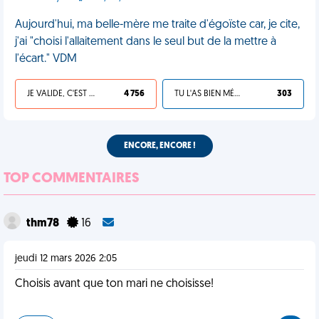
Aujourd'hui, ma belle-mère me traite d'égoïste car, je cite,
j'ai "choisi l'allaitement dans le seul but de la mettre à
l'écart." VDM
JE VALIDE, C'EST UNE VDM
4 756
TU L'AS BIEN MÉRITÉ
303
ENCORE, ENCORE !
TOP COMMENTAIRES
thm78
16
jeudi 12 mars 2026 2:05
Choisis avant que ton mari ne choisisse!