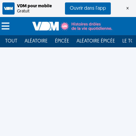
VDM pour mobile
Ouvrir dans l'app
×
Gratuit
TOUT
ALÉATOIRE
ÉPICÉE
ALÉATOIRE ÉPICÉE
LE TO