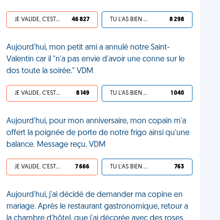
JE VALIDE, C'EST UNE VDM
46 827
TU L'AS BIEN MÉRITÉ
8 298
Aujourd'hui, mon petit ami a annulé notre Saint-
Valentin car il "n'a pas envie d'avoir une conne sur le
dos toute la soirée." VDM
JE VALIDE, C'EST UNE VDM
8 149
TU L'AS BIEN MÉRITÉ
1 040
Aujourd'hui, pour mon anniversaire, mon copain m'a
offert la poignée de porte de notre frigo ainsi qu'une
balance. Message reçu. VDM
JE VALIDE, C'EST UNE VDM
7 666
TU L'AS BIEN MÉRITÉ
763
Aujourd'hui, j'ai décidé de demander ma copine en
mariage. Après le restaurant gastronomique, retour a
la chambre d'hôtel, que j'ai décorée avec des roses