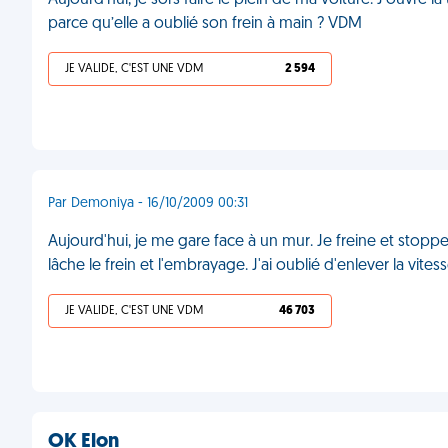
Aujourd'hui, je sors faire le plein de ma voiture. J’ouvre la
parce qu’elle a oublié son frein à main ? VDM
JE VALIDE, C'EST UNE VDM
2 594
Par Demoniya - 16/10/2009 00:31
Aujourd'hui, je me gare face à un mur. Je freine et stopp
lâche le frein et l'embrayage. J'ai oublié d'enlever la vites
JE VALIDE, C'EST UNE VDM
46 703
OK Elon