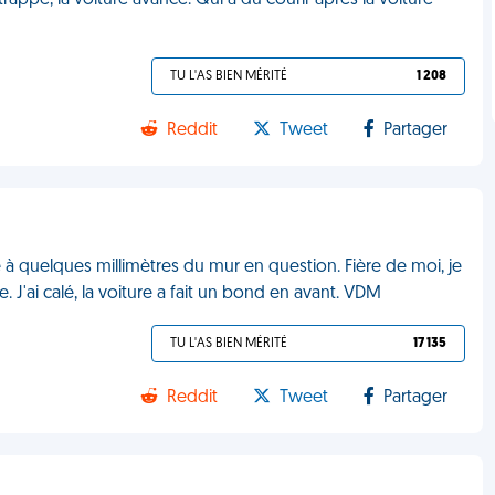
 trappe, la voiture avance. Qui a dû courir après la voiture
TU L'AS BIEN MÉRITÉ
1 208
Reddit
Tweet
Partager
e à quelques millimètres du mur en question. Fière de moi, je
se. J'ai calé, la voiture a fait un bond en avant. VDM
TU L'AS BIEN MÉRITÉ
17 135
Reddit
Tweet
Partager