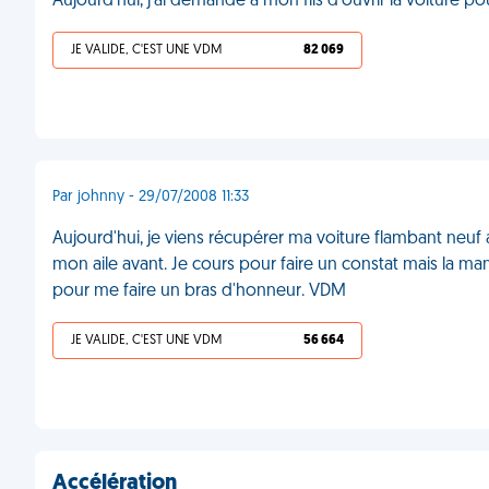
Aujourd'hui, j'ai demandé à mon fils d'ouvrir la voiture p
JE VALIDE, C'EST UNE VDM
82 069
Par johnny - 29/07/2008 11:33
Aujourd'hui, je viens récupérer ma voiture flambant neuf a
mon aile avant. Je cours pour faire un constat mais la mami
pour me faire un bras d'honneur. VDM
JE VALIDE, C'EST UNE VDM
56 664
Accélération