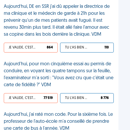
Aujourd’hui, DE en SSR j'ai dû appeler la directrice de
ma clinique et le médecin de garde à 21h pour les
prévenir qu'un de mes patients avait fugué. Il est
revenu 30min plus tard. Il était allé faire l'amour avec
sa copine dans les bois derrière la clinique. VDM
JE VALIDE, C'EST UNE VDM
864
TU L'AS BIEN MÉRITÉ
110
Aujourd'hui, pour mon cinquième essai au permis de
conduire, en voyant les quatre tampons sur la feuille,
l'examinateur m'a sorti : "Vous avez cru que c'était une
carte de fidélité ?" VDM
JE VALIDE, C'EST UNE VDM
77 519
TU L'AS BIEN MÉRITÉ
8 776
Aujourd'hui, j'ai raté mon code. Pour la sixième fois. Le
professeur de l'auto-école m'a conseillé de prendre
une carte de bus à l'année. VDM