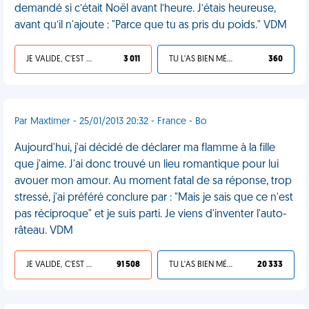
demandé si c’était Noël avant l’heure. J’étais heureuse,
avant qu’il n'ajoute : "Parce que tu as pris du poids." VDM
JE VALIDE, C'EST UNE VDM
3 011
TU L'AS BIEN MÉRITÉ
360
Par Maxtimer - 25/01/2013 20:32 - France - Bo
Aujourd'hui, j'ai décidé de déclarer ma flamme à la fille
que j'aime. J'ai donc trouvé un lieu romantique pour lui
avouer mon amour. Au moment fatal de sa réponse, trop
stressé, j'ai préféré conclure par : "Mais je sais que ce n'est
pas réciproque" et je suis parti. Je viens d'inventer l'auto-
râteau. VDM
JE VALIDE, C'EST UNE VDM
91 508
TU L'AS BIEN MÉRITÉ
20 333