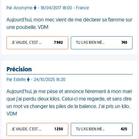
Par Anonyme
- 18/04/2017 18:00 - France
Aujourd'hui, mon mec vient de me déclarer sa flamme sur
une poubelle. VDM
JE VALIDE, C'EST UNE VDM
7 982
TU L'AS BIEN MÉRITÉ
740
Précision
Par Estelle
- 24/10/2025 16:20
Aujourd'hui, je me pèse et annonce fièrement à mon mari
que j'ai perdu deux kilos. Celui-ci me regarde, et sans dire
un mot va changer les piles de la balance. J'ai pris un kilo.
VDM
JE VALIDE, C'EST UNE VDM
1 250
TU L'AS BIEN MÉRITÉ
425