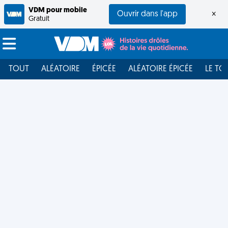
VDM pour mobile
Ouvrir dans l'app
×
Gratuit
TOUT
ALÉATOIRE
ÉPICÉE
ALÉATOIRE ÉPICÉE
LE TO