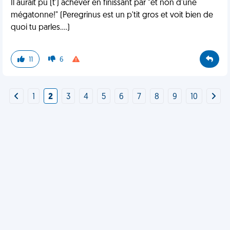
Il aurait pu (t') achever en finissant par "et non d'une
mégatonne!" (Peregrinus est un p'tit gros et voit bien de
quoi tu parles....)
11
6
1
2
3
4
5
6
7
8
9
10