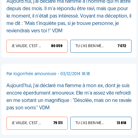
Aujourd'hui, j'ai déclaré ma flamme à l'homme qui m'attire
depuis des mois. Il m'a répondu être ravi, mais que pour
le moment, il n'était pas intéressé. Voyant ma déception, il
me dit : "Mais t'inquiète pas, si je trouve personne, je
reviendrais vers toi !" VDM
JE VALIDE, C'EST UNE VDM
80 059
TU L'AS BIEN MÉRITÉ
7 072
Par logorrhée amoureuse - 03/12/2014 18:18
Aujourd'hui, j'ai déclaré ma flamme à mon ex, dont je suis
encore éperdument amoureux. Elle m'a assez vite refroidi
en me sortant un magnifique : "Désolée, mais on ne ravale
pas son vomi." VDM
JE VALIDE, C'EST UNE VDM
79 311
TU L'AS BIEN MÉRITÉ
13 818