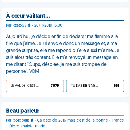
À cœur vaillant…
Par xzezx77
- 20/11/2019 16:00
Aujourd'hui, je décide enfin de déclarer ma flamme à la
fille que j'aime. Je lui envoie donc un message et, à ma
grande surprise, elle me répond qu'elle aussi m'aime. Je
suis alors très content. Elle m'a renvoyé un message en
me disant "Oups, désolée, je me suis trompée de
personne". VDM
JE VALIDE, C'EST UNE VDM
7 979
TU L'AS BIEN MÉRITÉ
661
Beau parleur
Par boloballs
- Ça date de 2016 mais c'est de la bonne - France
- Oloron-sainte-marie