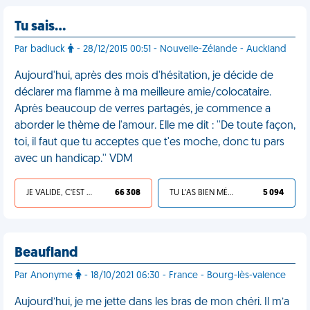
Tu sais…
Par badluck
- 28/12/2015 00:51 - Nouvelle-Zélande - Auckland
Aujourd'hui, après des mois d'hésitation, je décide de
déclarer ma flamme à ma meilleure amie/colocataire.
Après beaucoup de verres partagés, je commence a
aborder le thème de l'amour. Elle me dit : ''De toute façon,
toi, il faut que tu acceptes que t'es moche, donc tu pars
avec un handicap.'' VDM
JE VALIDE, C'EST UNE VDM
66 308
TU L'AS BIEN MÉRITÉ
5 094
Beaufland
Par Anonyme
- 18/10/2021 06:30 - France - Bourg-lès-valence
Aujourd’hui, je me jette dans les bras de mon chéri. Il m’a