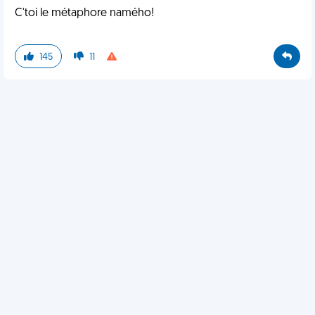
C'toi le métaphore namého!
145
11