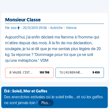
Monsieur Classe
Par sissi
- 20/11/2013 09:56 - Autriche - Vienna
Aujourd'hui, j'ai enfin déclaré ma flamme à l'homme qui
m'attire depuis des mois. À la fin de ma déclaration,
soulagée, je lui ai dit que je me sentais plus légère de 20
kg. Sa réponse ? "Dommage pour toi que ça ne soit
qu'une métaphore." VDM
JE VALIDE, C'EST UNE VDM
100 798
TU L'AS BIEN MÉRITÉ
9 459
Été : Soleil, Mer et Gaffes
Des anecdotes estivales où le soleil brille... et où les gaffes
ne sont jamais loin !
Plus…