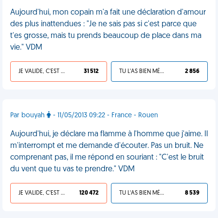
Aujourd'hui, mon copain m'a fait une déclaration d'amour
des plus inattendues : "Je ne sais pas si c'est parce que
t'es grosse, mais tu prends beaucoup de place dans ma
vie." VDM
JE VALIDE, C'EST UNE VDM
31 512
TU L'AS BIEN MÉRITÉ
2 856
Par bouyah
- 11/05/2013 09:22 - France - Rouen
Aujourd'hui, je déclare ma flamme à l'homme que j'aime. Il
m'interrompt et me demande d'écouter. Pas un bruit. Ne
comprenant pas, il me répond en souriant : "C'est le bruit
du vent que tu vas te prendre." VDM
JE VALIDE, C'EST UNE VDM
120 472
TU L'AS BIEN MÉRITÉ
8 539