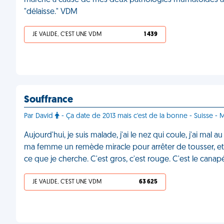
marche à cause de mes deux pathologies rhumatoïdes à 29 a
"délaisse." VDM
JE VALIDE, C'EST UNE VDM
1 439
Souffrance
Par David
- Ça date de 2013 mais c'est de la bonne - Suisse -
Aujourd'hui, je suis malade, j'ai le nez qui coule, j'ai ma
ma femme un remède miracle pour arrêter de tousser, et a
ce que je cherche. C'est gros, c'est rouge. C'est le cana
JE VALIDE, C'EST UNE VDM
63 625