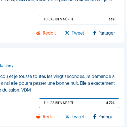
ns, mais bon, il souffre le plus de la situation car je le
TU L'AS BIEN MÉRITÉ
339
Reddit
Tweet
Partager
 Monthey
l au cou et je tousse toutes les vingt secondes. Je demande à
insi elle pourra passer une bonne nuit. Elle a exactement
pé du salon. VDM
TU L'AS BIEN MÉRITÉ
8 794
Reddit
Tweet
Partager