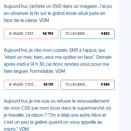
Aujourd'hui, j'achète un DVD dans un magasin. J'ai pu
en observer la fin sur le grand écran situé juste en
face de la caisse. VDM
JE VALIDE, C'EST UNE VDM
56 793
TU L'AS BIEN MÉRITÉ
4 892
Aujourd'hui, je cite mon copain, SMS à l'appui, qui,
"étant un mec bien, veut me quitter en face". Demain
après-midi à 14 h 30, j'ai donc rendez-vous pour me
faire larguer. Formidable. VDM
JE VALIDE, C'EST UNE VDM
93 170
TU L'AS BIEN MÉRITÉ
5 583
Aujourd'hui, je me suis vu refuser le renouvellement
de mon CDD par mon boss dans le supermarché où
je travaille. La raison ? "On a déjà une autre Alice et
c'est un peu la galère quand on vous appelle au
micro." VDM