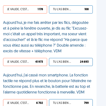
JE VALIDE, C'EST UNE VDM
1 178
TU L'AS BIEN MÉRITÉ
108
Aujourd'hui, je me fais arrêter par les flics, dégoutée
et à peine la fenêtre ouverte, je dis au flic "Excusez-
moi c'était un appel très important, ma soeur vient
d'accoucher!" et là le flic me répond "Ha parce que
vous étiez aussi au téléphone ?" Double amende :
excès de vitesse + téléphone. VDM
JE VALIDE, C'EST UNE VDM
41 973
TU L'AS BIEN MÉRITÉ
24 693
Aujourd'hui, j'ai cassé mon smartphone. La fonction
tactile ne répond plus et le bouton pour l’éteindre ne
fonctionne pas. En revanche, la batterie est au top et
l'alarme quotidienne fonctionne à merveille. VDM
JE VALIDE, C'EST UNE VDM
6 702
TU L'AS BIEN MÉRITÉ
799