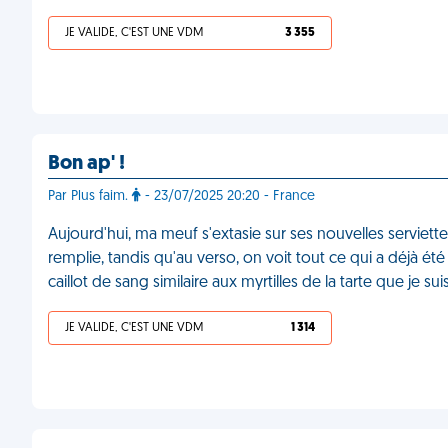
JE VALIDE, C'EST UNE VDM
3 355
Bon ap' !
Par Plus faim.
- 23/07/2025 20:20 - France
Aujourd'hui, ma meuf s'extasie sur ses nouvelles serviette
remplie, tandis qu'au verso, on voit tout ce qui a déjà é
caillot de sang similaire aux myrtilles de la tarte que je 
JE VALIDE, C'EST UNE VDM
1 314