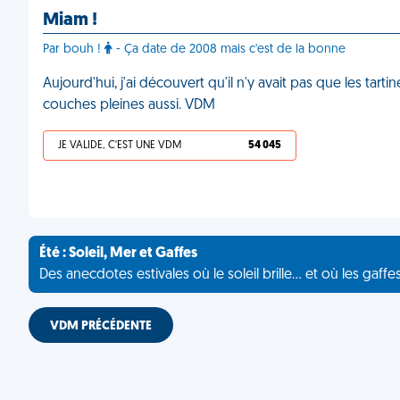
Miam !
Par bouh !
- Ça date de 2008 mais c'est de la bonne
Aujourd'hui, j'ai découvert qu'il n'y avait pas que les tar
couches pleines aussi. VDM
JE VALIDE, C'EST UNE VDM
54 045
Été : Soleil, Mer et Gaffes
Des anecdotes estivales où le soleil brille... et où les gaffe
VDM PRÉCÉDENTE