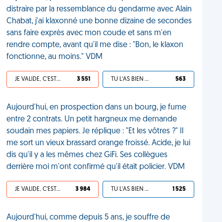
distraire par la ressemblance du gendarme avec Alain
Chabat, j'ai klaxonné une bonne dizaine de secondes
sans faire exprès avec mon coude et sans m'en
rendre compte, avant qu'il me dise : "Bon, le klaxon
fonctionne, au moins." VDM
JE VALIDE, C'EST UNE VDM
3 551
TU L'AS BIEN MÉRITÉ
563
Aujourd'hui, en prospection dans un bourg, je fume
entre 2 contrats. Un petit hargneux me demande
soudain mes papiers. Je réplique : "Et les vôtres ?" Il
me sort un vieux brassard orange froissé. Acide, je lui
dis qu'il y a les mêmes chez GiFi. Ses collègues
derrière moi m'ont confirmé qu'il était policier. VDM
JE VALIDE, C'EST UNE VDM
3 984
TU L'AS BIEN MÉRITÉ
1 525
Aujourd'hui, comme depuis 5 ans, je souffre de