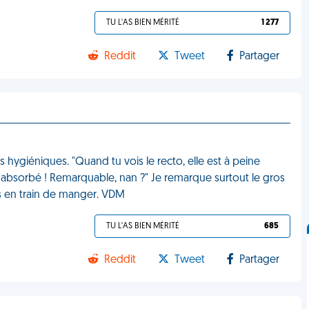
TU L'AS BIEN MÉRITÉ
1 277
Reddit
Tweet
Partager
s hygiéniques. "Quand tu vois le recto, elle est à peine
té absorbé ! Remarquable, nan ?" Je remarque surtout le gros
suis en train de manger. VDM
TU L'AS BIEN MÉRITÉ
685
Reddit
Tweet
Partager