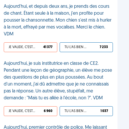
Aujourd'hui, et depuis deux ans, je prends des cours
de chant. Étant seule à la maison, j'en profite pour
pousser la chansonnette. Mon chien s'est mis à hurler
à la mort, effrayé par mes vocalises. Merci le chien.
VDM
JE VALIDE, C'EST UNE VDM
41 377
TU L'AS BIEN MÉRITÉ
7 233
Aujourd'hui, je suis institutrice en classe de CE2.
Pendant une leçon de géographie, un élève me pose
des questions de plus en plus poussées. Au bout
d'un moment, j'ai dû admettre que je ne connaissais
pas la réponse. Un autre élève, stupéfait, me
demande : "Mais tu es allée à l'école, non ?". VDM
JE VALIDE, C'EST UNE VDM
6 960
TU L'AS BIEN MÉRITÉ
1 037
Aujourd'hui, premier contrôle de police. Me laissant