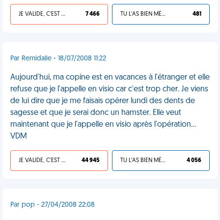
JE VALIDE, C'EST UNE VDM
7 466
TU L'AS BIEN MÉRITÉ
481
Par Remidalle - 18/07/2008 11:22
Aujourd'hui, ma copine est en vacances à l'étranger et elle
refuse que je l'appelle en visio car c'est trop cher. Je viens
de lui dire que je me faisais opérer lundi des dents de
sagesse et que je serai donc un hamster. Elle veut
maintenant que je l'appelle en visio après l'opération...
VDM
JE VALIDE, C'EST UNE VDM
44 945
TU L'AS BIEN MÉRITÉ
4 056
Par pop - 27/04/2008 22:08