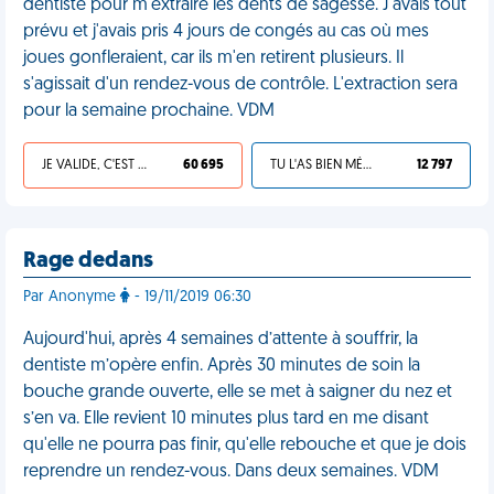
dentiste pour m'extraire les dents de sagesse. J'avais tout
prévu et j'avais pris 4 jours de congés au cas où mes
joues gonfleraient, car ils m'en retirent plusieurs. Il
s'agissait d'un rendez-vous de contrôle. L'extraction sera
pour la semaine prochaine. VDM
JE VALIDE, C'EST UNE VDM
60 695
TU L'AS BIEN MÉRITÉ
12 797
Rage dedans
Par Anonyme
- 19/11/2019 06:30
Aujourd'hui, après 4 semaines d’attente à souffrir, la
dentiste m’opère enfin. Après 30 minutes de soin la
bouche grande ouverte, elle se met à saigner du nez et
s’en va. Elle revient 10 minutes plus tard en me disant
qu'elle ne pourra pas finir, qu'elle rebouche et que je dois
reprendre un rendez-vous. Dans deux semaines. VDM