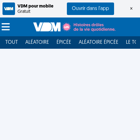
VDM pour mobile
Ouvrir dans l'app
×
Gratuit
TOUT
ALÉATOIRE
ÉPICÉE
ALÉATOIRE ÉPICÉE
LE TO