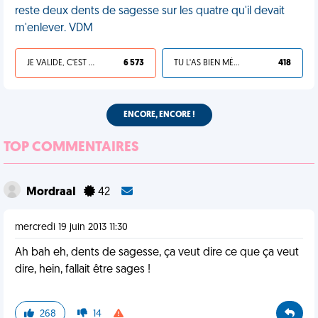
reste deux dents de sagesse sur les quatre qu'il devait
m'enlever. VDM
JE VALIDE, C'EST UNE VDM
6 573
TU L'AS BIEN MÉRITÉ
418
ENCORE, ENCORE !
TOP COMMENTAIRES
MordraaI
42
mercredi 19 juin 2013 11:30
Ah bah eh, dents de sagesse, ça veut dire ce que ça veut
dire, hein, fallait être sages !
268
14