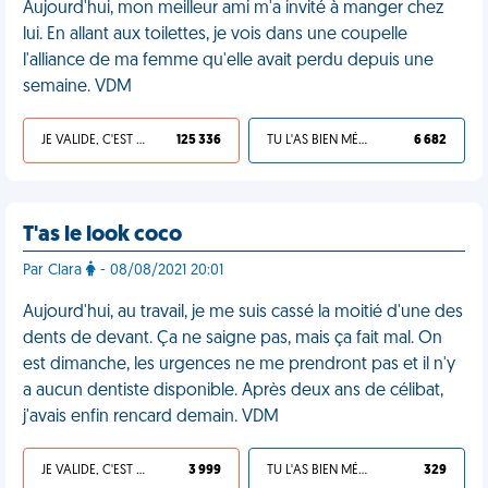
Aujourd'hui, mon meilleur ami m'a invité à manger chez
lui. En allant aux toilettes, je vois dans une coupelle
l'alliance de ma femme qu'elle avait perdu depuis une
semaine. VDM
JE VALIDE, C'EST UNE VDM
125 336
TU L'AS BIEN MÉRITÉ
6 682
T'as le look coco
Par Clara
- 08/08/2021 20:01
Aujourd'hui, au travail, je me suis cassé la moitié d'une des
dents de devant. Ça ne saigne pas, mais ça fait mal. On
est dimanche, les urgences ne me prendront pas et il n'y
a aucun dentiste disponible. Après deux ans de célibat,
j'avais enfin rencard demain. VDM
JE VALIDE, C'EST UNE VDM
3 999
TU L'AS BIEN MÉRITÉ
329