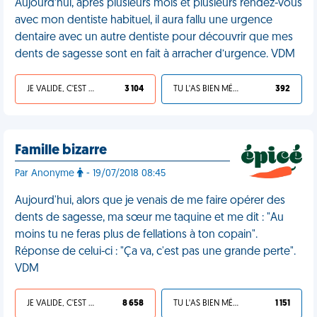
Aujourd’hui, après plusieurs mois et plusieurs rendez-vous
avec mon dentiste habituel, il aura fallu une urgence
dentaire avec un autre dentiste pour découvrir que mes
dents de sagesse sont en fait à arracher d’urgence. VDM
JE VALIDE, C'EST UNE VDM
3 104
TU L'AS BIEN MÉRITÉ
392
Famille bizarre
Par Anonyme
- 19/07/2018 08:45
Aujourd'hui, alors que je venais de me faire opérer des
dents de sagesse, ma sœur me taquine et me dit : "Au
moins tu ne feras plus de fellations à ton copain".
Réponse de celui-ci : "Ça va, c'est pas une grande perte".
VDM
JE VALIDE, C'EST UNE VDM
8 658
TU L'AS BIEN MÉRITÉ
1 151