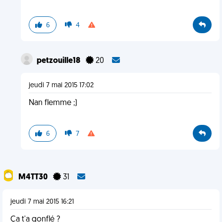
6
4
petzouille18
20
jeudi 7 mai 2015 17:02
Nan flemme ;)
6
7
M4TT30
31
jeudi 7 mai 2015 16:21
Ça t'a gonflé ?