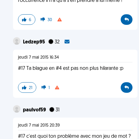
l'occurrence il n'a qu'à s'en prendre à lui meme !
6
30
Ledzep95
32
jeudi 7 mai 2015 16:34
#17 Ta blague en #4 est pas non plus hilarante :p
21
1
paulvof59
31
jeudi 7 mai 2015 20:39
#17 c'est quoi ton problème avec mon jeu de mot ?