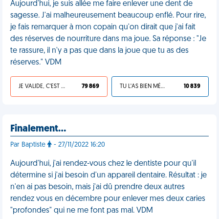
Aujourd'hui, je suis allée me faire enlever une dent de
sagesse. J'ai malheureusement beaucoup enflé. Pour rire,
je fais remarquer à mon copain qu'on dirait que j'ai fait
des réserves de nourriture dans ma joue. Sa réponse : "Je
te rassure, il n'y a pas que dans la joue que tu as des
réserves." VDM
JE VALIDE, C'EST UNE VDM
79 869
TU L'AS BIEN MÉRITÉ
10 839
Finalement…
Par Baptiste
- 27/11/2022 16:20
Aujourd'hui, j'ai rendez-vous chez le dentiste pour qu'il
détermine si j'ai besoin d'un appareil dentaire. Résultat : je
n'en ai pas besoin, mais j'ai dû prendre deux autres
rendez vous en décembre pour enlever mes deux caries
"profondes" qui ne me font pas mal. VDM