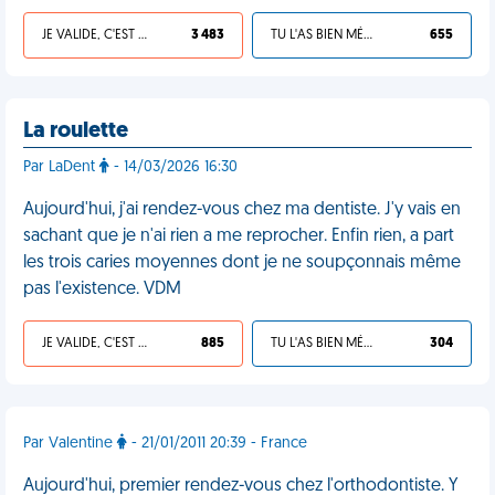
JE VALIDE, C'EST UNE VDM
3 483
TU L'AS BIEN MÉRITÉ
655
La roulette
Par LaDent
- 14/03/2026 16:30
Aujourd'hui, j'ai rendez-vous chez ma dentiste. J'y vais en
sachant que je n'ai rien a me reprocher. Enfin rien, a part
les trois caries moyennes dont je ne soupçonnais même
pas l'existence. VDM
JE VALIDE, C'EST UNE VDM
885
TU L'AS BIEN MÉRITÉ
304
Par Valentine
- 21/01/2011 20:39 - France
Aujourd'hui, premier rendez-vous chez l'orthodontiste. Y