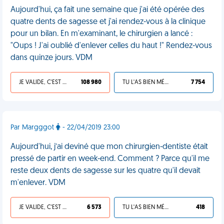
Aujourd'hui, ça fait une semaine que j'ai été opérée des
quatre dents de sagesse et j'ai rendez-vous à la clinique
pour un bilan. En m'examinant, le chirurgien a lancé :
"Oups ! J'ai oublié d'enlever celles du haut !" Rendez-vous
dans quinze jours. VDM
JE VALIDE, C'EST UNE VDM
108 980
TU L'AS BIEN MÉRITÉ
7 754
Par Margggot
- 22/04/2019 23:00
Aujourd'hui, j’ai deviné que mon chirurgien-dentiste était
pressé de partir en week-end. Comment ? Parce qu'il me
reste deux dents de sagesse sur les quatre qu'il devait
m'enlever. VDM
JE VALIDE, C'EST UNE VDM
6 573
TU L'AS BIEN MÉRITÉ
418