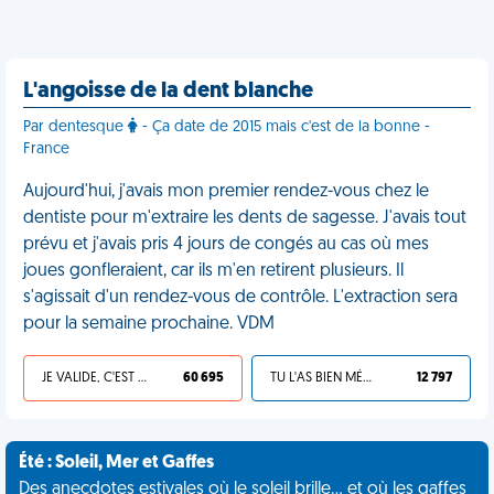
L'angoisse de la dent blanche
Par dentesque
- Ça date de 2015 mais c'est de la bonne -
France
Aujourd'hui, j'avais mon premier rendez-vous chez le
dentiste pour m'extraire les dents de sagesse. J'avais tout
prévu et j'avais pris 4 jours de congés au cas où mes
joues gonfleraient, car ils m'en retirent plusieurs. Il
s'agissait d'un rendez-vous de contrôle. L'extraction sera
pour la semaine prochaine. VDM
JE VALIDE, C'EST UNE VDM
60 695
TU L'AS BIEN MÉRITÉ
12 797
Été : Soleil, Mer et Gaffes
Des anecdotes estivales où le soleil brille... et où les gaffes