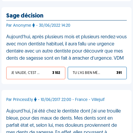
Sage décision
Par Anonyme
- 30/06/2022 14:20
Aujourd’hui, après plusieurs mois et plusieurs rendez-vous
avec mon dentiste habituel, il aura fallu une urgence
dentaire avec un autre dentiste pour découvrir que mes
dents de sagesse sont en fait à arracher d’urgence. VDM
JE VALIDE, C'EST UNE VDM
3 102
TU L'AS BIEN MÉRITÉ
391
Par PrincessEly
- 10/06/2017 22:00 - France - Villejuif
Aujourd'hui, j'ai été chez le dentiste dont j'ai une trouille
bleue, pour des maux de dents. Mes dents sont en
parfait état et, selon lui, mes douleurs proviennent de
mes dents de sagesse. En effet, elles poussent à