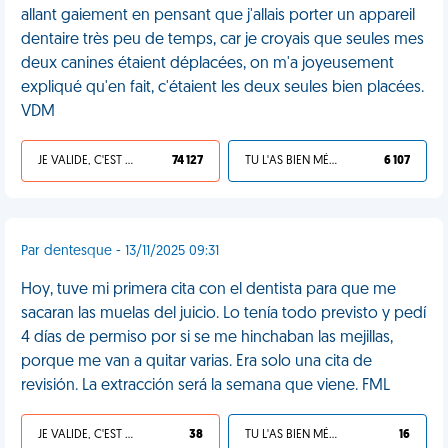
allant gaiement en pensant que j'allais porter un appareil
dentaire très peu de temps, car je croyais que seules mes
deux canines étaient déplacées, on m'a joyeusement
expliqué qu'en fait, c'étaient les deux seules bien placées.
VDM
JE VALIDE, C'EST UNE VDM
74 127
TU L'AS BIEN MÉRITÉ
6 107
Par dentesque - 13/11/2025 09:31
Hoy, tuve mi primera cita con el dentista para que me
sacaran las muelas del juicio. Lo tenía todo previsto y pedí
4 días de permiso por si se me hinchaban las mejillas,
porque me van a quitar varias. Era solo una cita de
revisión. La extracción será la semana que viene. FML
JE VALIDE, C'EST UNE VDM
38
TU L'AS BIEN MÉRITÉ
16