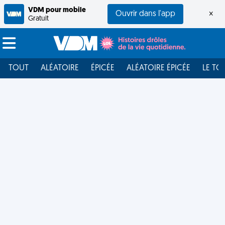
VDM pour mobile
Ouvrir dans l'app
×
Gratuit
TOUT
ALÉATOIRE
ÉPICÉE
ALÉATOIRE ÉPICÉE
LE TO