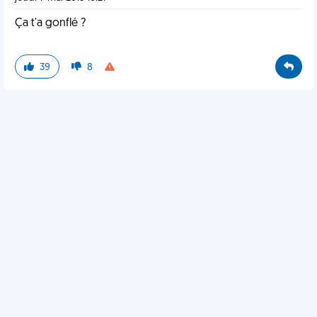
Ça t'a gonflé ?
39
8