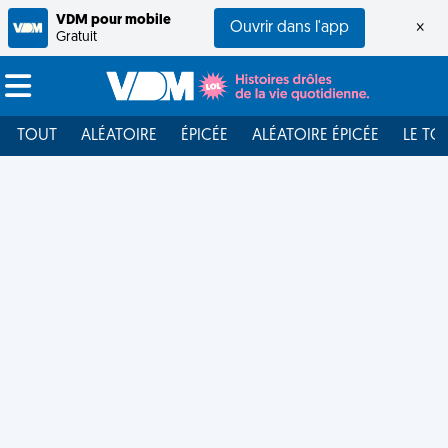
VDM pour mobile
Ouvrir dans l'app
×
Gratuit
TOUT
ALÉATOIRE
ÉPICÉE
ALÉATOIRE ÉPICÉE
LE TO