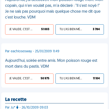
Aujourd'hui, j'ai découvert mon poisson rouge mort. Mon
copain, qui n'en voulait pas, m'a déclaré : "Il s'est noyé !"
Je ne sais pas pourquoi mais quelque chose me dit que
c'est louche. VDM
JE VALIDE, C'EST UNE VDM
51 003
TU L'AS BIEN MÉRITÉ
3 784
Par eachlosesway - 25/01/2009 11:49
Aujourd'hui, soirée entre amis. Mon poisson rouge est
mort dans du pastis. VDM
JE VALIDE, C'EST UNE VDM
50 975
TU L'AS BIEN MÉRITÉ
11 104
La recette
Par Ju*
- 26/10/2009 09:03