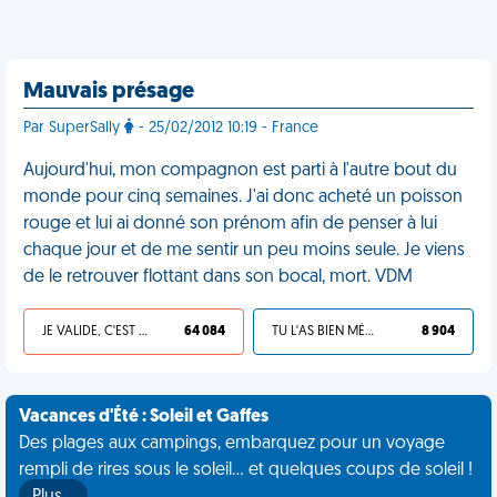
Mauvais présage
Par SuperSally
- 25/02/2012 10:19 - France
Aujourd'hui, mon compagnon est parti à l'autre bout du
monde pour cinq semaines. J'ai donc acheté un poisson
rouge et lui ai donné son prénom afin de penser à lui
chaque jour et de me sentir un peu moins seule. Je viens
de le retrouver flottant dans son bocal, mort. VDM
JE VALIDE, C'EST UNE VDM
64 084
TU L'AS BIEN MÉRITÉ
8 904
Vacances d'Été : Soleil et Gaffes
Des plages aux campings, embarquez pour un voyage
rempli de rires sous le soleil... et quelques coups de soleil !