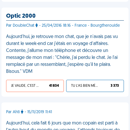
Optic 2000
Par DoubleChat
- 25/04/2016 18:16 - France - Bourgtheroulde
Aujourd'hui, je retrouve mon chat, que je n'avais pas vu
durant le week-end car j'étais en voyage d'affaires.
Contente, j'allume mon téléphone et découvre un
message de mon mari : "Chérie, j'ai perdu le chat. Je l'ai
remplacé par un ressemblant, j'espère qu'il te plaira.
Bisous." VDM
JE VALIDE, C'EST UNE VDM
41 834
TU L'AS BIEN MÉRITÉ
3 373
Par Ahti
- 15/11/2019 11:41
Aujourd'hui, cela fait 6 jours que mon copain est parti à