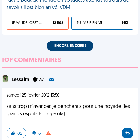
l'autre bout du monde en voyage. J'attends toujours de
savoir s'il est bien arrivé. VDM
JE VALIDE, C'EST UNE VDM
12 302
TU L'AS BIEN MÉRITÉ
953
ENCORE, ENCORE !
TOP COMMENTAIRES
Lessaim
37
samedi 25 février 2012 13:56
sans trop m'avancer, je pencherais pour une noyade (les
grands esprits Bebopalula)
82
6