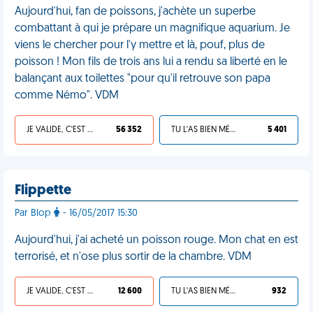
Aujourd'hui, fan de poissons, j'achète un superbe
combattant à qui je prépare un magnifique aquarium. Je
viens le chercher pour l'y mettre et là, pouf, plus de
poisson ! Mon fils de trois ans lui a rendu sa liberté en le
balançant aux toilettes "pour qu'il retrouve son papa
comme Némo". VDM
JE VALIDE, C'EST UNE VDM
56 352
TU L'AS BIEN MÉRITÉ
5 401
Flippette
Par Blop
- 16/05/2017 15:30
Aujourd'hui, j'ai acheté un poisson rouge. Mon chat en est
terrorisé, et n'ose plus sortir de la chambre. VDM
JE VALIDE, C'EST UNE VDM
12 600
TU L'AS BIEN MÉRITÉ
932