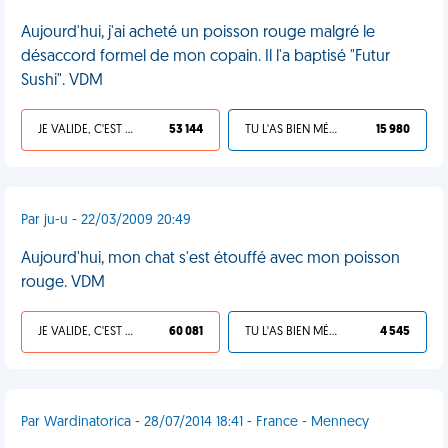
Aujourd'hui, j'ai acheté un poisson rouge malgré le
désaccord formel de mon copain. Il l'a baptisé "Futur
Sushi". VDM
JE VALIDE, C'EST UNE VDM
53 144
TU L'AS BIEN MÉRITÉ
15 980
Par ju-u - 22/03/2009 20:49
Aujourd'hui, mon chat s'est étouffé avec mon poisson
rouge. VDM
JE VALIDE, C'EST UNE VDM
60 081
TU L'AS BIEN MÉRITÉ
4 545
Par Wardinatorica - 28/07/2014 18:41 - France - Mennecy