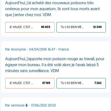
Aujourd'hui, j'ai acheté des nouveaux poissons très
onéreux pour mon aquarium. Ils sont tous morts avant
que j'arrive chez moi. VDM
JE VALIDE, C'EST UNE VDM
85 833
TU L'AS BIEN MÉRITÉ
12 344
Par Anonyme - 04/04/2016 16:47 - France
Aujourd'hui, j'apporte mon poisson rouge au travail, pour
égayer mon bureau. Il a été volé alors je l'avais laissé 5
minutes sans surveillance. VDM
JE VALIDE, C'EST UNE VDM
47 105
TU L'AS BIEN MÉRITÉ
7 262
Par verreuse
- 17/06/2012 20:53