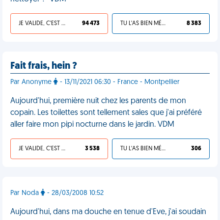
JE VALIDE, C'EST UNE VDM
94 473
TU L'AS BIEN MÉRITÉ
8 383
Fait frais, hein ?
Par Anonyme
- 13/11/2021 06:30 - France - Montpellier
Aujourd'hui, première nuit chez les parents de mon
copain. Les toilettes sont tellement sales que j'ai préféré
aller faire mon pipi nocturne dans le jardin. VDM
JE VALIDE, C'EST UNE VDM
3 538
TU L'AS BIEN MÉRITÉ
306
Par Noda
- 28/03/2008 10:52
Aujourd'hui, dans ma douche en tenue d'Eve, j'ai soudain