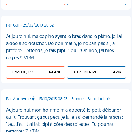
Par Gui - 25/02/2010 20:52
Aujourd'hui, ma copine ayant le bras dans le plâtre, je l'ai
aidée à se doucher. De bon matin, je ne sais pas si j'ai
préféré : "Attends, je fais pipi..." ou : "Oh non, j'ai mes
règles !" VDM
JE VALIDE, C'EST UNE VDM
64 470
TU L'AS BIEN MÉRITÉ
4 713
Par Anonyme
- 13/10/2013 08:23 - France - Bouc-bel-air
Aujourd'hui, mon homme m'a apporté le petit déjeuner
au lit. Trouvant ça suspect, je lui en ai demandé la raison :
"Je... J'ai... J'ai fait pipi à côté des toilettes. Tu pourras
nettoyer ?" VDM