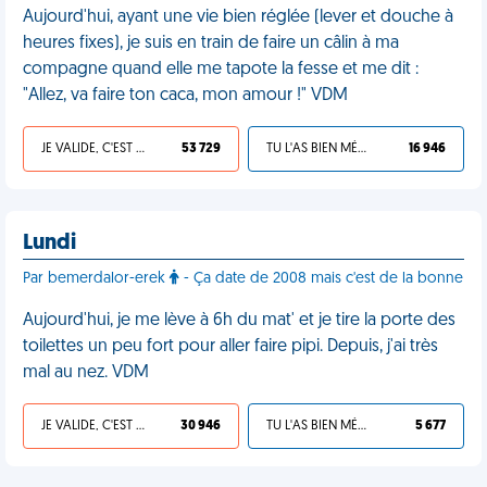
Aujourd'hui, ayant une vie bien réglée (lever et douche à
heures fixes), je suis en train de faire un câlin à ma
compagne quand elle me tapote la fesse et me dit :
"Allez, va faire ton caca, mon amour !" VDM
JE VALIDE, C'EST UNE VDM
53 729
TU L'AS BIEN MÉRITÉ
16 946
Lundi
Par bemerdalor-erek
- Ça date de 2008 mais c'est de la bonne
Aujourd'hui, je me lève à 6h du mat' et je tire la porte des
toilettes un peu fort pour aller faire pipi. Depuis, j'ai très
mal au nez. VDM
JE VALIDE, C'EST UNE VDM
30 946
TU L'AS BIEN MÉRITÉ
5 677