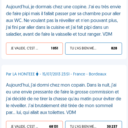
Aujourd'hui, je dormais chez une copine. J’ai eu très envie
de faire pipi mais il fallait passer par sa chambre pour aller
aux WC. Ne voulant pas la réveiller et n’en pouvant plus,
j’ai fini par aller dans la cuisine et j'ai fait pipi dans un
saladier, avant de faire la vaisselle et tout ranger. VDM
JE VALIDE, C'EST UNE VDM
1 051
TU L'AS BIEN MÉRITÉ
828
Par LA HONTEEE
- 15/07/2013 23:51 - France - Bordeaux
Aujourd'hui, j'ai dormi chez mon copain. Dans la nuit, j'ai
eu une envie pressante de faire la grosse commission et
j'ai décidé de ne tirer la chasse qu'au matin pour éviter de
le réveiller. J'ai brutalement été tirée de mon sommeil
par... lui, qui allait aux toilettes. VDM
JE VALIDE, C'EST UNE VDM
68 131
TU L'AS BIEN MÉRITÉ
30 237