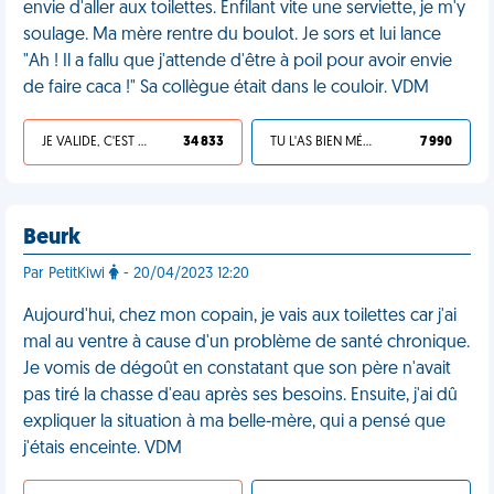
envie d'aller aux toilettes. Enfilant vite une serviette, je m'y
soulage. Ma mère rentre du boulot. Je sors et lui lance
"Ah ! Il a fallu que j'attende d'être à poil pour avoir envie
de faire caca !" Sa collègue était dans le couloir. VDM
JE VALIDE, C'EST UNE VDM
34 833
TU L'AS BIEN MÉRITÉ
7 990
Beurk
Par PetitKiwi
- 20/04/2023 12:20
Aujourd'hui, chez mon copain, je vais aux toilettes car j'ai
mal au ventre à cause d'un problème de santé chronique.
Je vomis de dégoût en constatant que son père n'avait
pas tiré la chasse d'eau après ses besoins. Ensuite, j'ai dû
expliquer la situation à ma belle-mère, qui a pensé que
j'étais enceinte. VDM