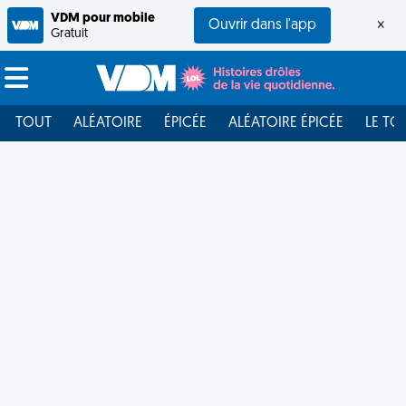
VDM pour mobile
Ouvrir dans l'app
×
Gratuit
TOUT
ALÉATOIRE
ÉPICÉE
ALÉATOIRE ÉPICÉE
LE TO