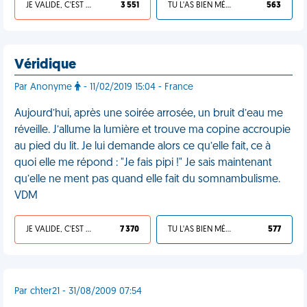
JE VALIDE, C'EST UNE VDM
3 551
TU L'AS BIEN MÉRITÉ
563
Véridique
Par Anonyme
- 11/02/2019 15:04 - France
Aujourd’hui, après une soirée arrosée, un bruit d’eau me
réveille. J’allume la lumière et trouve ma copine accroupie
au pied du lit. Je lui demande alors ce qu’elle fait, ce à
quoi elle me répond : "Je fais pipi !" Je sais maintenant
qu’elle ne ment pas quand elle fait du somnambulisme.
VDM
JE VALIDE, C'EST UNE VDM
7 370
TU L'AS BIEN MÉRITÉ
577
Par chter21 - 31/08/2009 07:54