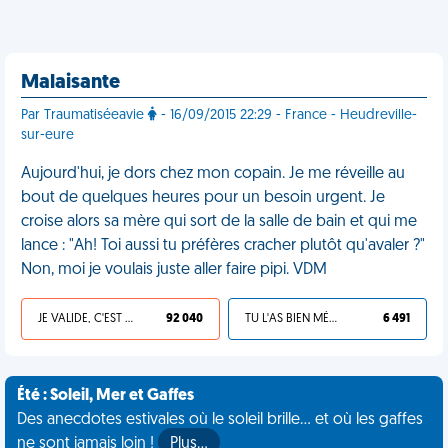
Malaisante
Par Traumatiséeavie
- 16/09/2015 22:29 - France - Heudreville-
sur-eure
Aujourd'hui, je dors chez mon copain. Je me réveille au
bout de quelques heures pour un besoin urgent. Je
croise alors sa mère qui sort de la salle de bain et qui me
lance : "Ah! Toi aussi tu préfères cracher plutôt qu'avaler ?"
Non, moi je voulais juste aller faire pipi. VDM
JE VALIDE, C'EST UNE VDM
92 040
TU L'AS BIEN MÉRITÉ
6 491
Été : Soleil, Mer et Gaffes
Des anecdotes estivales où le soleil brille... et où les gaffes
ne sont jamais loin !
Plus…