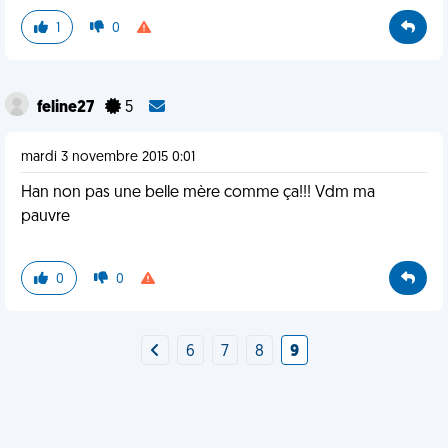
1
0
feline27
5
mardi 3 novembre 2015 0:01
Han non pas une belle mère comme ça!!! Vdm ma
pauvre
0
0
6
7
8
9