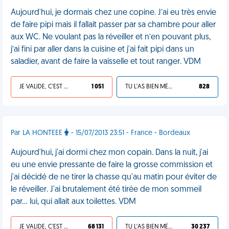
Aujourd'hui, je dormais chez une copine. J’ai eu très envie
de faire pipi mais il fallait passer par sa chambre pour aller
aux WC. Ne voulant pas la réveiller et n’en pouvant plus,
j’ai fini par aller dans la cuisine et j'ai fait pipi dans un
saladier, avant de faire la vaisselle et tout ranger. VDM
JE VALIDE, C'EST UNE VDM
1 051
TU L'AS BIEN MÉRITÉ
828
Par LA HONTEEE
- 15/07/2013 23:51 - France - Bordeaux
Aujourd'hui, j'ai dormi chez mon copain. Dans la nuit, j'ai
eu une envie pressante de faire la grosse commission et
j'ai décidé de ne tirer la chasse qu'au matin pour éviter de
le réveiller. J'ai brutalement été tirée de mon sommeil
par... lui, qui allait aux toilettes. VDM
JE VALIDE, C'EST UNE VDM
68 131
TU L'AS BIEN MÉRITÉ
30 237