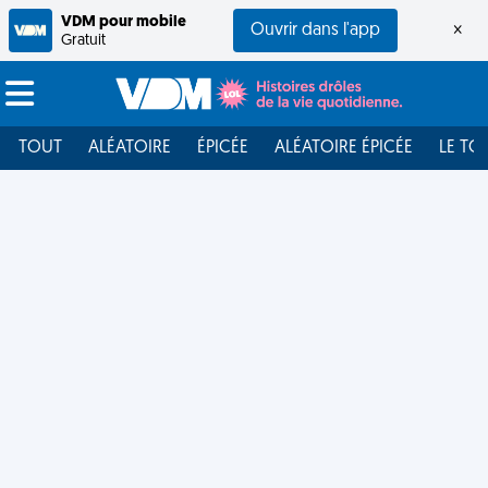
VDM pour mobile
Ouvrir dans l'app
×
Gratuit
TOUT
ALÉATOIRE
ÉPICÉE
ALÉATOIRE ÉPICÉE
LE TO