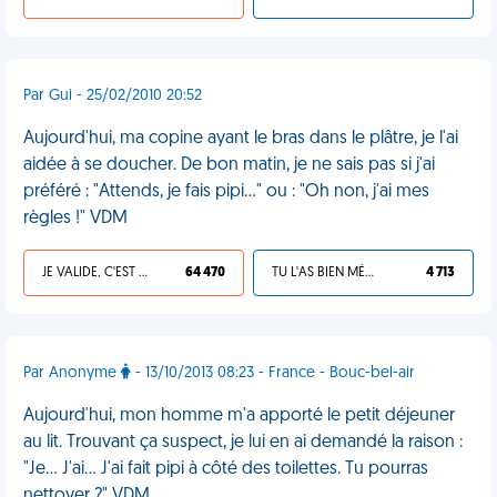
Par Gui - 25/02/2010 20:52
Aujourd'hui, ma copine ayant le bras dans le plâtre, je l'ai
aidée à se doucher. De bon matin, je ne sais pas si j'ai
préféré : "Attends, je fais pipi..." ou : "Oh non, j'ai mes
règles !" VDM
JE VALIDE, C'EST UNE VDM
64 470
TU L'AS BIEN MÉRITÉ
4 713
Par Anonyme
- 13/10/2013 08:23 - France - Bouc-bel-air
Aujourd'hui, mon homme m'a apporté le petit déjeuner
au lit. Trouvant ça suspect, je lui en ai demandé la raison :
"Je... J'ai... J'ai fait pipi à côté des toilettes. Tu pourras
nettoyer ?" VDM