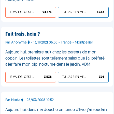
JE VALIDE, C'EST UNE VDM
94 473
TU L'AS BIEN MÉRITÉ
8 383
Fait frais, hein ?
Par Anonyme
- 13/11/2021 06:30 - France - Montpellier
Aujourd'hui, première nuit chez les parents de mon
copain. Les toilettes sont tellement sales que j'ai préféré
aller faire mon pipi nocturne dans le jardin. VDM
JE VALIDE, C'EST UNE VDM
3 538
TU L'AS BIEN MÉRITÉ
306
Par Noda
- 28/03/2008 10:52
Aujourd'hui, dans ma douche en tenue d'Eve, j'ai soudain