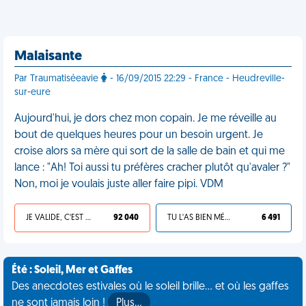
Malaisante
Par Traumatiséeavie
- 16/09/2015 22:29 - France - Heudreville-
sur-eure
Aujourd'hui, je dors chez mon copain. Je me réveille au
bout de quelques heures pour un besoin urgent. Je
croise alors sa mère qui sort de la salle de bain et qui me
lance : "Ah! Toi aussi tu préfères cracher plutôt qu'avaler ?"
Non, moi je voulais juste aller faire pipi. VDM
JE VALIDE, C'EST UNE VDM
92 040
TU L'AS BIEN MÉRITÉ
6 491
Été : Soleil, Mer et Gaffes
Des anecdotes estivales où le soleil brille... et où les gaffes
ne sont jamais loin !
Plus…