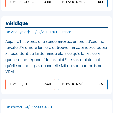
JE VALIDE, C'EST UNE VDM
3 551
TU L'AS BIEN MÉRITÉ
563
Véridique
Par Anonyme
- 11/02/2019 15:04 - France
Aujourd’hui, après une soirée arrosée, un bruit d’eau me
réveille. J’allume la lumière et trouve ma copine accroupie
au pied du lit. Je lui demande alors ce qu’elle fait, ce à
quoi elle me répond : "Je fais pipi !" Je sais maintenant
qu’elle ne ment pas quand elle fait du somnambulisme.
VDM
JE VALIDE, C'EST UNE VDM
7 370
TU L'AS BIEN MÉRITÉ
577
Par chter21 - 31/08/2009 07:54