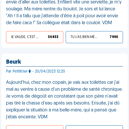
envie d'aller aux toilettes. Enfilant vite une serviette, je m'y
soulage. Ma mère rentre du boulot. Je sors et lui lance
"Ah ! Il a fallu que j'attende d'être à poil pour avoir envie
de faire caca !" Sa collègue était dans le couloir. VDM
JE VALIDE, C'EST UNE VDM
34 833
TU L'AS BIEN MÉRITÉ
7 990
Beurk
Par PetitKiwi
- 20/04/2023 12:20
Aujourd'hui, chez mon copain, je vais aux toilettes car j'ai
mal au ventre à cause d'un problème de santé chronique.
Je vomis de dégoût en constatant que son père n'avait
pas tiré la chasse d'eau après ses besoins. Ensuite, j'ai dû
expliquer la situation à ma belle-mère, qui a pensé que
j'étais enceinte. VDM