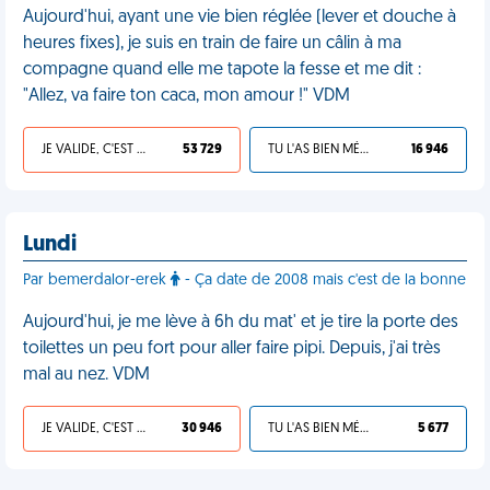
Aujourd'hui, ayant une vie bien réglée (lever et douche à
heures fixes), je suis en train de faire un câlin à ma
compagne quand elle me tapote la fesse et me dit :
"Allez, va faire ton caca, mon amour !" VDM
JE VALIDE, C'EST UNE VDM
53 729
TU L'AS BIEN MÉRITÉ
16 946
Lundi
Par bemerdalor-erek
- Ça date de 2008 mais c'est de la bonne
Aujourd'hui, je me lève à 6h du mat' et je tire la porte des
toilettes un peu fort pour aller faire pipi. Depuis, j'ai très
mal au nez. VDM
JE VALIDE, C'EST UNE VDM
30 946
TU L'AS BIEN MÉRITÉ
5 677