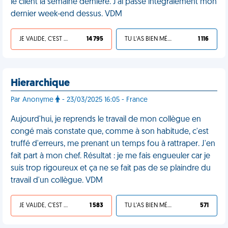
le client la semaine dernière. J'ai passé intégralement mon
dernier week-end dessus. VDM
JE VALIDE, C'EST UNE VDM
14 795
TU L'AS BIEN MÉRITÉ
1 116
Hierarchique
Par Anonyme
- 23/03/2025 16:05 - France
Aujourd'hui, je reprends le travail de mon collègue en
congé mais constate que, comme à son habitude, c'est
truffé d'erreurs, me prenant un temps fou à rattraper. J'en
fait part à mon chef. Résultat : je me fais engueuler car je
suis trop rigoureux et ça ne se fait pas de se plaindre du
travail d'un collègue. VDM
JE VALIDE, C'EST UNE VDM
1 583
TU L'AS BIEN MÉRITÉ
571