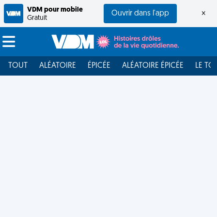
VDM pour mobile
Ouvrir dans l'app
×
Gratuit
TOUT
ALÉATOIRE
ÉPICÉE
ALÉATOIRE ÉPICÉE
LE TO