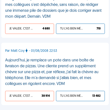
mes collègues s'est dépêchée, sans raison, de rédiger
une immense pile de dossiers que je dois corriger avant
mon départ. Demain. VDM
JE VALIDE, C'EST UNE VDM
4 680
TU L'AS BIEN MÉRITÉ
710
Par Matt Coy
- 01/08/2008 22:53
Aujourd'hui, je remplace un pote dans une boîte de
livraison de pizzas. Une cliente prend un supplément
chèvre sur une pizza et, par réflexe, j'ai fait la chèvre au
téléphone. Elle m'a demandé si j'allais bien, et mes
collègues en rigolent encore. VDM
JE VALIDE, C'EST UNE VDM
38 914
TU L'AS BIEN MÉRITÉ
13 482