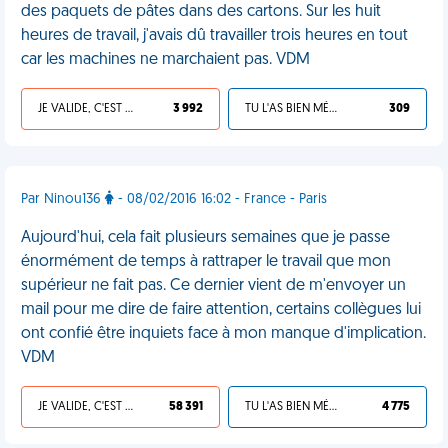
des paquets de pâtes dans des cartons. Sur les huit
heures de travail, j'avais dû travailler trois heures en tout
car les machines ne marchaient pas. VDM
JE VALIDE, C'EST UNE VDM
3 992
TU L'AS BIEN MÉRITÉ
309
Par Ninou136
- 08/02/2016 16:02 - France - Paris
Aujourd'hui, cela fait plusieurs semaines que je passe
énormément de temps à rattraper le travail que mon
supérieur ne fait pas. Ce dernier vient de m'envoyer un
mail pour me dire de faire attention, certains collègues lui
ont confié être inquiets face à mon manque d'implication.
VDM
JE VALIDE, C'EST UNE VDM
58 391
TU L'AS BIEN MÉRITÉ
4 775