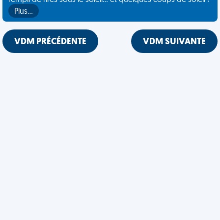
rempli de rires sous le soleil... et quelques coups de soleil !
Plus…
VDM PRÉCÉDENTE
VDM SUIVANTE