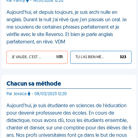
Par Fanny
- 14/01/2026 12:20
Aujourd'hui, et depuis toujours, je suis archi nulle en
anglais. Durant la nuit j'ai rêvé que j'en passais un oral. Je
me souviens de certaines phrases parfaitement et je
vérifie avec le site Reverso. Et bien je parle anglais
parfaitement, en rêve. VDM
JE VALIDE, C'EST UNE VDM
1 171
TU L'AS BIEN MÉRITÉ
323
Chacun sa méthode
Par Jessica
- 08/03/2023 12:20
Aujourd'hui, je suis étudiante en sciences de l’éducation
pour devenir professeure des écoles. En cours de
didactique, nous avons dû, tous les étudiants ensemble,
chanter et danser, sur une comptine pour des élèves de 6
ans. Nos profs universitaires font ça dans le but de nous