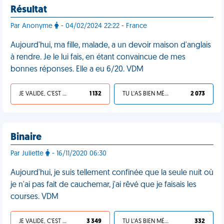
Résultat
Par Anonyme
- 04/02/2024 22:22 - France
Aujourd'hui, ma fille, malade, a un devoir maison d'anglais
à rendre. Je le lui fais, en étant convaincue de mes
bonnes réponses. Elle a eu 6/20. VDM
JE VALIDE, C'EST UNE VDM
1 132
TU L'AS BIEN MÉRITÉ
2 073
Binaire
Par Juliette
- 16/11/2020 06:30
Aujourd'hui, je suis tellement confinée que la seule nuit où
je n'ai pas fait de cauchemar, j'ai rêvé que je faisais les
courses. VDM
JE VALIDE, C'EST UNE VDM
3 349
TU L'AS BIEN MÉRITÉ
332