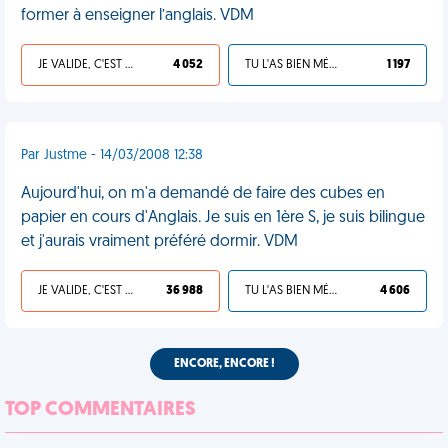
former à enseigner l’anglais. VDM
JE VALIDE, C'EST UNE VDM
4 052
TU L'AS BIEN MÉRITÉ
1 197
Par Justme - 14/03/2008 12:38
Aujourd'hui, on m'a demandé de faire des cubes en
papier en cours d'Anglais. Je suis en 1ère S, je suis bilingue
et j'aurais vraiment préféré dormir. VDM
JE VALIDE, C'EST UNE VDM
36 988
TU L'AS BIEN MÉRITÉ
4 606
ENCORE, ENCORE !
TOP COMMENTAIRES