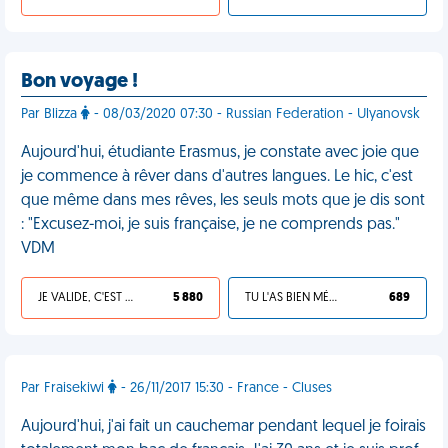
Bon voyage !
Par Blizza
- 08/03/2020 07:30 - Russian Federation - Ulyanovsk
Aujourd'hui, étudiante Erasmus, je constate avec joie que
je commence à rêver dans d'autres langues. Le hic, c'est
que même dans mes rêves, les seuls mots que je dis sont
: "Excusez-moi, je suis française, je ne comprends pas."
VDM
JE VALIDE, C'EST UNE VDM
5 880
TU L'AS BIEN MÉRITÉ
689
Par Fraisekiwi
- 26/11/2017 15:30 - France - Cluses
Aujourd'hui, j'ai fait un cauchemar pendant lequel je foirais