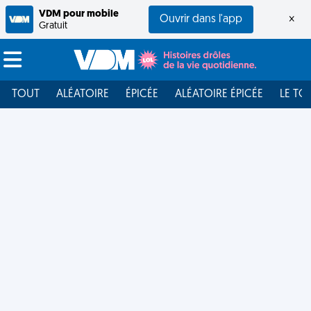
VDM pour mobile
Ouvrir dans l'app
×
Gratuit
TOUT
ALÉATOIRE
ÉPICÉE
ALÉATOIRE ÉPICÉE
LE TO