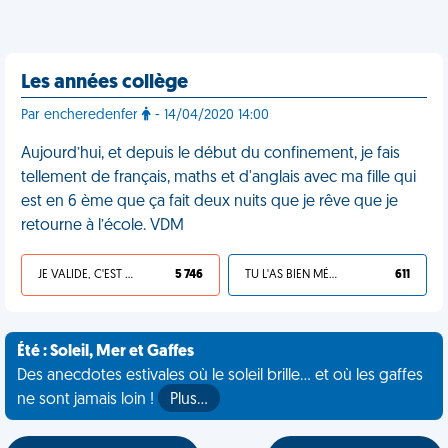
Les années collège
Par encheredenfer
- 14/04/2020 14:00
Aujourd’hui, et depuis le début du confinement, je fais
tellement de français, maths et d'anglais avec ma fille qui
est en 6 ème que ça fait deux nuits que je rêve que je
retourne à l’école. VDM
JE VALIDE, C'EST UNE VDM
5 746
TU L'AS BIEN MÉRITÉ
611
Été : Soleil, Mer et Gaffes
Des anecdotes estivales où le soleil brille... et où les gaffes
ne sont jamais loin !
Plus…