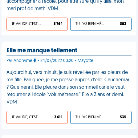
accompagner à l'école, pour être sure qu'il y aille, mon
mari prof de math. VDM
JE VALIDE, C'EST UNE VDM
3 764
TU L'AS BIEN MÉRITÉ
383
Elle me manque tellement
Par Anonyme
- 24/07/2022 00:20 - Mayotte
Aujourd'hui, vers minuit, je suis réveillée par les pleurs de
ma fille. Paniquée, je me presse auprès d’elle. Cauchemar
? Que nenni. Elle pleure dans son sommeil car elle veut
retourner à l’école "voir maîtresse." Elle a 3 ans et demi.
VDM
JE VALIDE, C'EST UNE VDM
3 612
TU L'AS BIEN MÉRITÉ
535