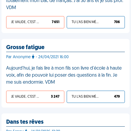
totalement mon bac de français. J'ai 30 ans et je suis prof.
VDM
JE VALIDE, C'EST UNE VDM
7 651
TU L'AS BIEN MÉRITÉ
706
Grosse fatigue
Par Anonyme
- 24/04/2021 16:00
Aujourd'hui, je fais lire à mon fils son livre d'école à haute
voix, afin de pouvoir lui poser des questions à la fin. Je
me suis endormie. VDM
JE VALIDE, C'EST UNE VDM
3 247
TU L'AS BIEN MÉRITÉ
479
Dans tes rêves