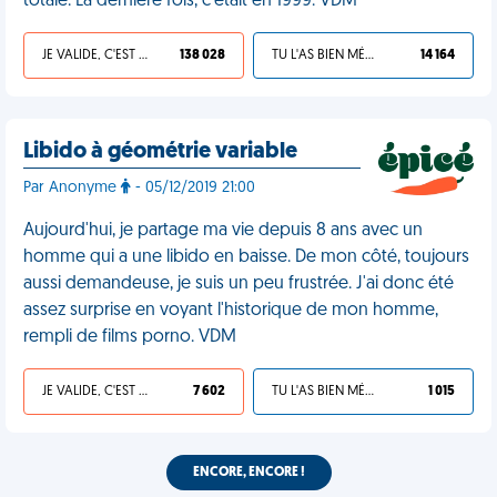
totale. La dernière fois, c'était en 1999. VDM
JE VALIDE, C'EST UNE VDM
138 028
TU L'AS BIEN MÉRITÉ
14 164
Libido à géométrie variable
Par Anonyme
- 05/12/2019 21:00
Aujourd'hui, je partage ma vie depuis 8 ans avec un
homme qui a une libido en baisse. De mon côté, toujours
aussi demandeuse, je suis un peu frustrée. J'ai donc été
assez surprise en voyant l'historique de mon homme,
rempli de films porno. VDM
JE VALIDE, C'EST UNE VDM
7 602
TU L'AS BIEN MÉRITÉ
1 015
ENCORE, ENCORE !