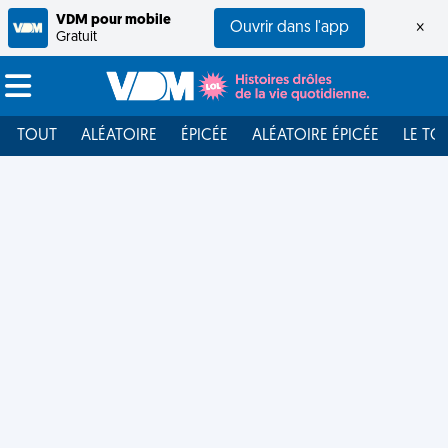
VDM pour mobile
Ouvrir dans l'app
×
Gratuit
TOUT
ALÉATOIRE
ÉPICÉE
ALÉATOIRE ÉPICÉE
LE TO