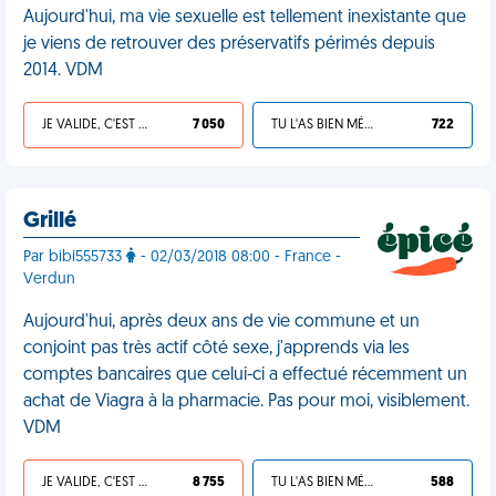
Aujourd'hui, ma vie sexuelle est tellement inexistante que
je viens de retrouver des préservatifs périmés depuis
2014. VDM
JE VALIDE, C'EST UNE VDM
7 050
TU L'AS BIEN MÉRITÉ
722
Grillé
Par bibi555733
- 02/03/2018 08:00 - France -
Verdun
Aujourd'hui, après deux ans de vie commune et un
conjoint pas très actif côté sexe, j'apprends via les
comptes bancaires que celui-ci a effectué récemment un
achat de Viagra à la pharmacie. Pas pour moi, visiblement.
VDM
JE VALIDE, C'EST UNE VDM
8 755
TU L'AS BIEN MÉRITÉ
588