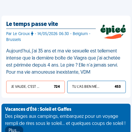
Le temps passe vite
Par Le Groux
- 14/05/2026 06:30 - Belgium -
Brussels
Aujourd'hui, j'ai 35 ans et ma vie sexuelle est tellement
intense que la dernière boîte de Viagra que j'ai achetée
est périmée depuis 4 ans. Le pire ? Elle n'a jamais servi.
Pour ma vie amoureuse inexistante, VDM
JE VALIDE, C'EST UNE VDM
724
TU L'AS BIEN MÉRITÉ
453
Vacances d'Été : Soleil et Gaffes
Des plages aux campings, embarquez pour un voyage
rempli de rires sous le soleil... et quelques coups de soleil !
Plus…