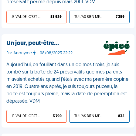
préservatif périmé depuis mars 2001. VDM
JE VALIDE, C'EST UNE VDM
83 929
TU L'AS BIEN MÉRITÉ
7 359
Un jour, peut-être…
Par Anonyme
- 08/08/2023 22:22
Aujourd'hui, en fouillant dans un de mes tiroirs, je suis
tombé sur la boîte de 24 préservatifs que mes parents
m'avaient achetés quand j'étais avec ma première copine
en 2019. Quatre ans après, je suis toujours puceau, la
boîte est toujours pleine, mais la date de péremption est
dépassée. VDM
JE VALIDE, C'EST UNE VDM
3 790
TU L'AS BIEN MÉRITÉ
832