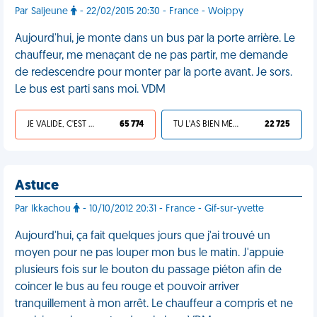
Par Saljeune
- 22/02/2015 20:30 - France - Woippy
Aujourd'hui, je monte dans un bus par la porte arrière. Le
chauffeur, me menaçant de ne pas partir, me demande
de redescendre pour monter par la porte avant. Je sors.
Le bus est parti sans moi. VDM
JE VALIDE, C'EST UNE VDM
65 774
TU L'AS BIEN MÉRITÉ
22 725
Astuce
Par Ikkachou
- 10/10/2012 20:31 - France - Gif-sur-yvette
Aujourd'hui, ça fait quelques jours que j'ai trouvé un
moyen pour ne pas louper mon bus le matin. J'appuie
plusieurs fois sur le bouton du passage piéton afin de
coincer le bus au feu rouge et pouvoir arriver
tranquillement à mon arrêt. Le chauffeur a compris et ne