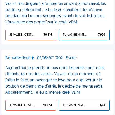
vie. En me dirigeant à l'arrière en arrivant à mon arrêt, les
portes se referment. Je hurle au chauffeur de m'ouvrir
pendant dix bonnes secondes, avant de voir le bouton
"Ouverture des portes" sur le côté. VDM
JE VALIDE, C'EST UNE VDM
30 816
TU L'AS BIEN MÉRITÉ
7 970
Par waitwaitwait
- 09/05/2011 13:02 - France
Aujourd'hui, je prends un bus dont les arrêts sont assez
distants les uns des autres. Voyant qu'au moment où
j'allais le faire, un passager se lève pour appuyer sur le
bouton de demande d'arrêt, je décide de me rasseoir.
Apparemment, il a eu la même idée. VDM
JE VALIDE, C'EST UNE VDM
60 284
TU L'AS BIEN MÉRITÉ
11 423