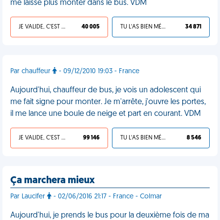
me laisse plus monter dans le bus. VDM
JE VALIDE, C'EST UNE VDM
40 005
TU L'AS BIEN MÉRITÉ
34 871
Par chauffeur
- 09/12/2010 19:03 - France
Aujourd'hui, chauffeur de bus, je vois un adolescent qui
me fait signe pour monter. Je m'arrête, j'ouvre les portes,
il me lance une boule de neige et part en courant. VDM
JE VALIDE, C'EST UNE VDM
99 146
TU L'AS BIEN MÉRITÉ
8 546
Ça marchera mieux
Par Laucifer
- 02/06/2016 21:17 - France - Colmar
Aujourd'hui, je prends le bus pour la deuxième fois de ma