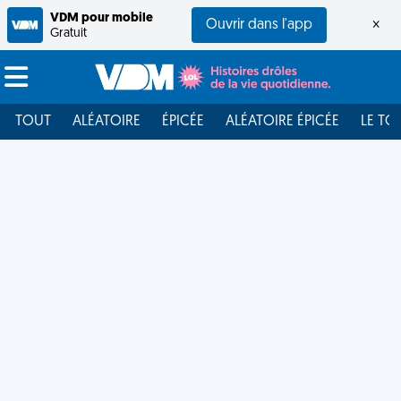
VDM pour mobile
Ouvrir dans l'app
×
Gratuit
TOUT
ALÉATOIRE
ÉPICÉE
ALÉATOIRE ÉPICÉE
LE TO