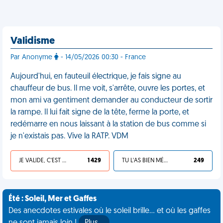
Validisme
Par Anonyme
- 14/05/2026 00:30 - France
Aujourd'hui, en fauteuil électrique, je fais signe au
chauffeur de bus. Il me voit, s'arrête, ouvre les portes, et
mon ami va gentiment demander au conducteur de sortir
la rampe. Il lui fait signe de la tête, ferme la porte, et
redémarre en nous laissant à la station de bus comme si
je n'existais pas. Vive la RATP. VDM
JE VALIDE, C'EST UNE VDM
1 429
TU L'AS BIEN MÉRITÉ
249
Été : Soleil, Mer et Gaffes
Des anecdotes estivales où le soleil brille... et où les gaffes