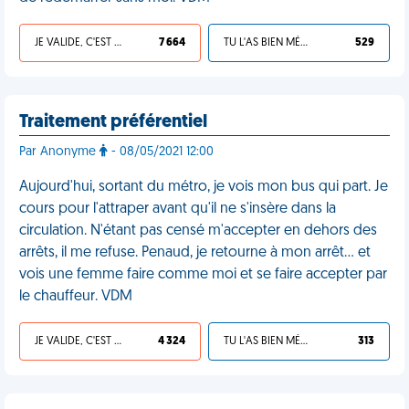
JE VALIDE, C'EST UNE VDM
7 664
TU L'AS BIEN MÉRITÉ
529
Traitement préférentiel
Par Anonyme
- 08/05/2021 12:00
Aujourd'hui, sortant du métro, je vois mon bus qui part. Je
cours pour l'attraper avant qu'il ne s'insère dans la
circulation. N'étant pas censé m'accepter en dehors des
arrêts, il me refuse. Penaud, je retourne à mon arrêt… et
vois une femme faire comme moi et se faire accepter par
le chauffeur. VDM
JE VALIDE, C'EST UNE VDM
4 324
TU L'AS BIEN MÉRITÉ
313