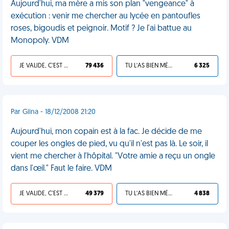
Aujourd'hui, ma mère a mis son plan "vengeance" à
exécution : venir me chercher au lycée en pantoufles
roses, bigoudis et peignoir. Motif ? Je l'ai battue au
Monopoly. VDM
JE VALIDE, C'EST UNE VDM
79 436
TU L'AS BIEN MÉRITÉ
6 325
Par Giina - 18/12/2008 21:20
Aujourd'hui, mon copain est à la fac. Je décide de me
couper les ongles de pied, vu qu'il n'est pas là. Le soir, il
vient me chercher à l'hôpital. "Votre amie a reçu un ongle
dans l'œil." Faut le faire. VDM
JE VALIDE, C'EST UNE VDM
49 379
TU L'AS BIEN MÉRITÉ
4 838