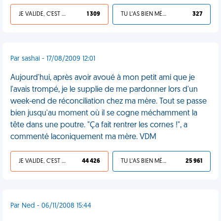
JE VALIDE, C'EST UNE VDM
1 309
TU L'AS BIEN MÉRITÉ
327
Par sashai - 17/08/2009 12:01
Aujourd'hui, après avoir avoué à mon petit ami que je
l'avais trompé, je le supplie de me pardonner lors d'un
week-end de réconciliation chez ma mère. Tout se passe
bien jusqu'au moment où il se cogne méchamment la
tête dans une poutre. "Ça fait rentrer les cornes !", a
commenté laconiquement ma mère. VDM
JE VALIDE, C'EST UNE VDM
44 426
TU L'AS BIEN MÉRITÉ
25 961
Par Ned - 06/11/2008 15:44