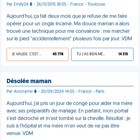
Par Emily24
- 26/11/2015 18:05 - France - Toulouse
Aujourd'hui, ça fait deux mois que je refuse de me faire
opérer pour un ongle incarné. Ma douce maman a alors
trouvé une technique pour me convaincre : me marcher
sur le pied "accidentellement" plusieurs fois par jour. VDM
JE VALIDE, C'EST UNE VDM
45 778
TU L'AS BIEN MÉRITÉ
14 315
Désolée maman
Par Anonyme
- 20/09/2024 14:05 - France - Paris
Aujourd'hui, j'ai pris un jour de congé pour aider ma mère
avec ses préparatifs de mariage. En partant, mon portail
s'est décroché et m'est tombé sur la cheville. Résultat : je
suis à l'hôpital et ma mère m'en veut de ne pas être
venue. VDM