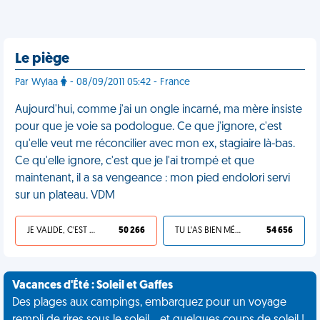
Le piège
Par Wylaa
- 08/09/2011 05:42 - France
Aujourd'hui, comme j'ai un ongle incarné, ma mère insiste
pour que je voie sa podologue. Ce que j'ignore, c'est
qu'elle veut me réconcilier avec mon ex, stagiaire là-bas.
Ce qu'elle ignore, c'est que je l'ai trompé et que
maintenant, il a sa vengeance : mon pied endolori servi
sur un plateau. VDM
JE VALIDE, C'EST UNE VDM
50 266
TU L'AS BIEN MÉRITÉ
54 656
Vacances d'Été : Soleil et Gaffes
Des plages aux campings, embarquez pour un voyage