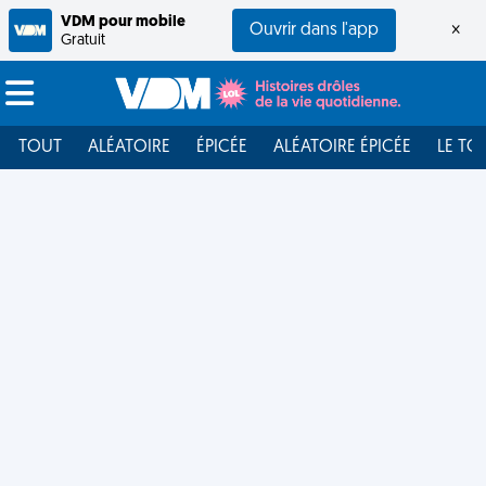
VDM pour mobile
Ouvrir dans l'app
×
Gratuit
TOUT
ALÉATOIRE
ÉPICÉE
ALÉATOIRE ÉPICÉE
LE TO