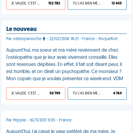
JE VALIDE, C'EST UNE VDM
152 782
TU L'AS BIEN MÉRITÉ
13 443
Le nouveau
Par osteopamoche
- 22/02/2016 18:21 - France - Roquefort
Aujourd'hui, ma soeur et ma mère reviennent de chez
l'ostéopathe que je leur avais vivement conseillé. Elles
sont revenues dépitées. En effet, il fait soit disant peur, il
est horrible, et on dirait un psychopathe. Ce monsieur ?
Mon copain que je voulais présenter ce week-end. VDM
JE VALIDE, C'EST UNE VDM
50 799
TU L'AS BIEN MÉRITÉ
4 764
Par Pepple - 16/11/2011 11:05 - France
Aujourd'hui, j'ai cassé le vase préféré de ma mère. Je