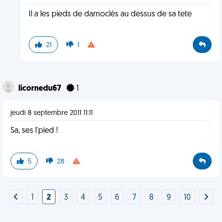
Il a les pieds de damoclès au dessus de sa tete
21
1
licornedu67
1
jeudi 8 septembre 2011 11:11
Sa, ses l'pied !
5
28
1
2
3
4
5
6
7
8
9
10