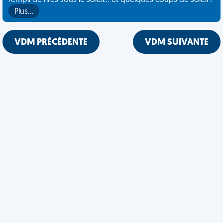
rempli de rires sous le soleil... et quelques coups de soleil !
Plus…
VDM PRÉCÉDENTE
VDM SUIVANTE