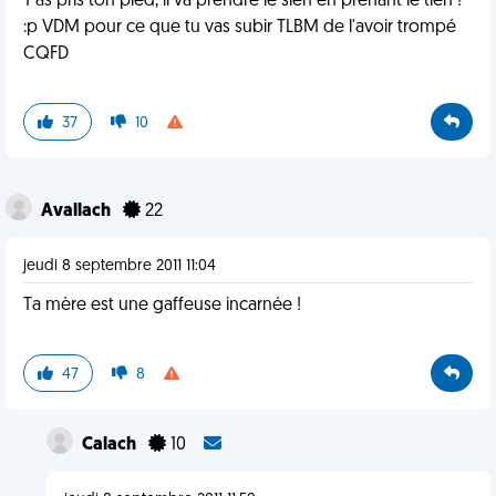
T'as pris ton pied, il va prendre le sien en prenant le tien !
:p VDM pour ce que tu vas subir TLBM de l'avoir trompé
CQFD
37
10
Avallach
22
jeudi 8 septembre 2011 11:04
Ta mère est une gaffeuse incarnée !
47
8
Calach
10