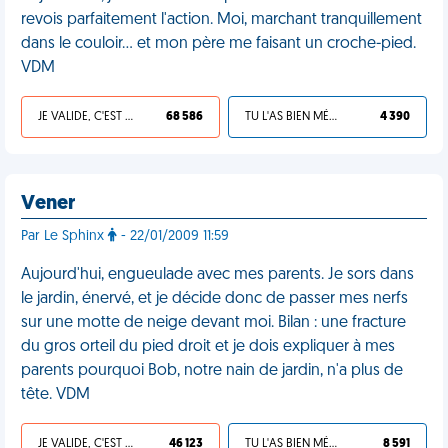
revois parfaitement l'action. Moi, marchant tranquillement
dans le couloir... et mon père me faisant un croche-pied.
VDM
JE VALIDE, C'EST UNE VDM
68 586
TU L'AS BIEN MÉRITÉ
4 390
Vener
Par Le Sphinx
- 22/01/2009 11:59
Aujourd'hui, engueulade avec mes parents. Je sors dans
le jardin, énervé, et je décide donc de passer mes nerfs
sur une motte de neige devant moi. Bilan : une fracture
du gros orteil du pied droit et je dois expliquer à mes
parents pourquoi Bob, notre nain de jardin, n'a plus de
tête. VDM
JE VALIDE, C'EST UNE VDM
46 123
TU L'AS BIEN MÉRITÉ
8 591