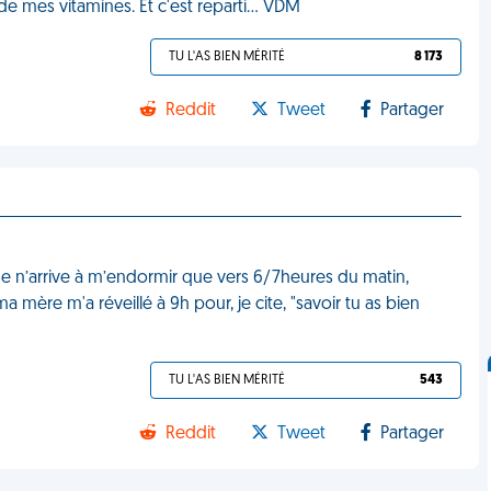
 de mes vitamines. Et c'est reparti... VDM
TU L'AS BIEN MÉRITÉ
8 173
Reddit
Tweet
Partager
 Je n’arrive à m’endormir que vers 6/7heures du matin,
ère m'a réveillé à 9h pour, je cite, "savoir tu as bien
TU L'AS BIEN MÉRITÉ
543
Reddit
Tweet
Partager