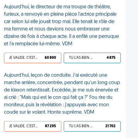
Aujourd'hui, le directeur de ma troupe de théâtre,
furieux, a renvoyé en pleine pièce l'actrice principale
car selon lui elle jouait trop mal. Elle tenait le rôle de
ma femme et nous devions nous embrasser une
dizaine de fois à chaque acte. Il a enfilé une perruque
et l'a remplacée lui-même. VDM
JE VALIDE, C'EST UNE VDM
60 890
TU L'AS BIEN MÉRITÉ
4 875
Aujourd'hui, leçon de conduite. J'ai exécuté une
marche arrière, concentrée, pendant qu'un long coup
de klaxon retentissait. Excédée, je me suis énervée et
ai crié : "Mais qui est le con qui fait ça ?" Fou rire du
moniteur, puis la révélation : j'appuyais avec mon
coude sur le volant. Honte suprême. VDM
JE VALIDE, C'EST UNE VDM
87 295
TU L'AS BIEN MÉRITÉ
21 702