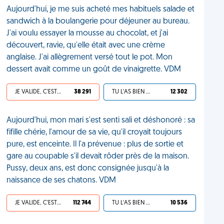
Aujourd'hui, je me suis acheté mes habituels salade et
sandwich à la boulangerie pour déjeuner au bureau.
J'ai voulu essayer la mousse au chocolat, et j'ai
découvert, ravie, qu'elle était avec une crème
anglaise. J'ai allègrement versé tout le pot. Mon
dessert avait comme un goût de vinaigrette. VDM
JE VALIDE, C'EST UNE VDM
38 291
TU L'AS BIEN MÉRITÉ
12 302
Aujourd'hui, mon mari s'est senti sali et déshonoré : sa
fifille chérie, l'amour de sa vie, qu'il croyait toujours
pure, est enceinte. Il l'a prévenue : plus de sortie et
gare au coupable s'il devait rôder près de la maison.
Pussy, deux ans, est donc consignée jusqu'à la
naissance de ses chatons. VDM
JE VALIDE, C'EST UNE VDM
112 744
TU L'AS BIEN MÉRITÉ
10 536