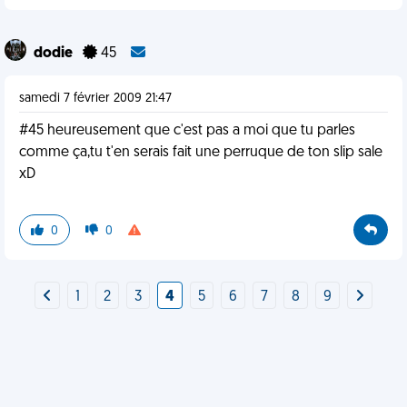
dodie
45
samedi 7 février 2009 21:47
#45 heureusement que c'est pas a moi que tu parles
comme ça,tu t'en serais fait une perruque de ton slip sale
xD
0
0
1
2
3
4
5
6
7
8
9