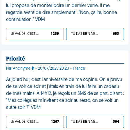
lui propose de monter boire un dernier verre. Il me
regarde avant de dire simplement : "Non, ça ira, bonne
continuation." VDM
JE VALIDE, C'EST UNE VDM
1 239
TU L'AS BIEN MÉRITÉ
653
Priorité
Par Anonyme
- 20/07/2025 20:20 - France
Aujourd'hui, c'est l'anniversaire de ma copine. On a prévu
de se voir ce soir et j'étais en train de lui faire un cadeau
de mes mains. À 14h12, je reçois un SMS de sa part, disant :
"Mes collègues m'invitent ce soir au resto, on se voit un
autre soir ?" VDM
JE VALIDE, C'EST UNE VDM
1 267
TU L'AS BIEN MÉRITÉ
364