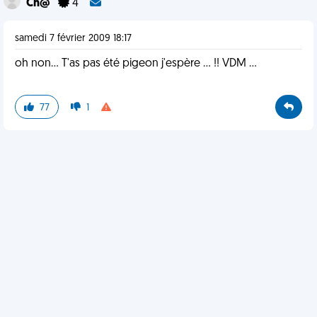
Ch@
4
samedi 7 février 2009 18:17
oh non... T'as pas été pigeon j'espère ... !! VDM ...
77
1