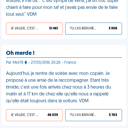
voiture, il me dit : "C'est sympa de venir, j'ai un truc super
chiant à faire pour mon taf et j'avais pas envie de le faire
tout seul." VDM
JE VALIDE, C'EST UNE VDM
51 461
TU L'AS BIEN MÉRITÉ
3 958
Oh merde !
Par Mel78
- 27/03/2016 20:26 - France
Aujourd'hui, je rentre de soirée avec mon copain. Je
propose à une amie de la raccompagner. Etant très
timide, c'est une fois arrivés chez nous à 3 heures du
matin et à 17 km de chez elle qu'elle nous a rappelé
qu'elle était toujours dans la voiture. VDM
JE VALIDE, C'EST UNE VDM
46 039
TU L'AS BIEN MÉRITÉ
5 763