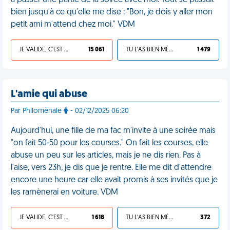
à passer une partie de la soirée avec moi. Tout se passait
bien jusqu'à ce qu'elle me dise : "Bon, je dois y aller mon
petit ami m'attend chez moi." VDM
JE VALIDE, C'EST UNE VDM
15 061
TU L'AS BIEN MÉRITÉ
1 479
L'amie qui abuse
Par Philomènale
- 02/12/2025 06:20
Aujourd'hui, une fille de ma fac m'invite à une soirée mais
"on fait 50-50 pour les courses." On fait les courses, elle
abuse un peu sur les articles, mais je ne dis rien. Pas à
l'aise, vers 23h, je dis que je rentre. Elle me dit d'attendre
encore une heure car elle avait promis à ses invités que je
les ramènerai en voiture. VDM
JE VALIDE, C'EST UNE VDM
1 618
TU L'AS BIEN MÉRITÉ
372