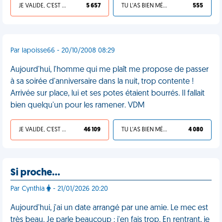
JE VALIDE, C'EST UNE VDM
5 657
TU L'AS BIEN MÉRITÉ
555
Par lapoisse66 - 20/10/2008 08:29
Aujourd'hui, l'homme qui me plaît me propose de passer
à sa soirée d'anniversaire dans la nuit, trop contente !
Arrivée sur place, lui et ses potes étaient bourrés. Il fallait
bien quelqu'un pour les ramener. VDM
JE VALIDE, C'EST UNE VDM
46 109
TU L'AS BIEN MÉRITÉ
4 080
Si proche…
Par Cynthia
- 21/01/2026 20:20
Aujourd'hui, j'ai un date arrangé par une amie. Le mec est
très beau. Je parle beaucoup ; j'en fais trop. En rentrant, je