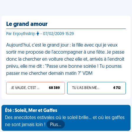
Le grand amour
Par Enjoythistrip
- 07/02/2009 15:29
Aujourd'hui, c'est le grand jour : la fille avec qui je veux
sortir me propose de l'accompagner à une fête. Je passe
donc la chercher en voiture chez elle et, arrivés à l'endroit
prévu, elle me dit : "Passe une bonne soirée ! Tu pourras
passer me chercher demain matin ?" VDM
JE VALIDE, C'EST UNE VDM
68 389
TU L'AS BIEN MÉRITÉ
4 712
Été : Soleil, Mer et Gaffes
Des anecdotes estivales où le soleil brille... et où les gaffes
ne sont jamais loin !
Plus…