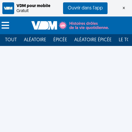
VDM pour mobile
Ouvrir dans l'app
×
Gratuit
TOUT
ALÉATOIRE
ÉPICÉE
ALÉATOIRE ÉPICÉE
LE TO