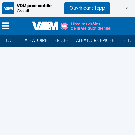
VDM pour mobile
Ouvrir dans l'app
×
Gratuit
TOUT
ALÉATOIRE
ÉPICÉE
ALÉATOIRE ÉPICÉE
LE TO