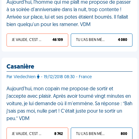
Aujourd'hui, l'homme qui me plaît me propose de passer
à sa soirée d'anniversaire dans la nuit, trop contente !
Arrivée sur place, lui et ses potes étaient bourrés. Il fallait
bien quelqu'un pour les ramener. VDM
JE VALIDE, C'EST UNE VDM
46 109
TU L'AS BIEN MÉRITÉ
4 080
Casanière
Par Viedechien
- 19/12/2018 08:30 - France
Aujourd'hui, mon copain me propose de sortir et
j’accepte avec plaisir. Après avoir tourné vingt minutes en
voiture, je lui demande où il m'emmène. Sa réponse : “Bah
j’sais pas moi, nulle part ! C’était juste pour te sortir un
peu.” VDM
JE VALIDE, C'EST UNE VDM
8 742
TU L'AS BIEN MÉRITÉ
800