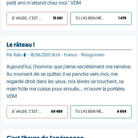
petit ami m'attend chez moi." VDM
JE VALIDE, C'EST UNE VDM
15 061
TU L'AS BIEN MÉRITÉ
1 479
Le râteau !
Par Rato
- 18/06/2013 16:01 - France - Plougonven
Aujourd'hui, l'homme que j'aime secrètement me ramène.
Au moment de se quitter, il se penche vers moi, me
regarde droit dans les yeux, nos lèvres se touchent, sa
main frôle ma cuisse pour ensuite… m'ouvrir la portière.
VDM
JE VALIDE, C'EST UNE VDM
69 489
TU L'AS BIEN MÉRITÉ
6 904