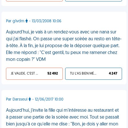
Par g1vdm
- 13/03/2008 10:06
Aujourd'hui, je vais à un rendez-vous avec une nana sur
qui j'ai flashé. On passe une super soirée au resto en tête-
à-tête. À la fin, je lui propose de la déposer quelque part.
Elle me répond : "C’est gentil, tu peux me ramener chez
mon copain ?" VDM
JE VALIDE, C'EST UNE VDM
52 492
TU L'AS BIEN MÉRITÉ
4 247
Par Darsseul
- 12/06/2017 10:00
Aujourd'hui, j'invite la fille qui m'intéresse au restaurant et
à passer une partie de la soirée avec moi. Tout se passait
bien jusqu'à ce qu'elle me dise : "Bon, je dois y aller mon