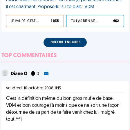
moi le midi. Elle répond : "Oh mais je peux rester avec lui,
il est charmant. Propose-lui s'il te plaît." VDM
JE VALIDE, C'EST UNE VDM
1 035
TU L'AS BIEN MÉRITÉ
462
ENCORE, ENCORE !
TOP COMMENTAIRES
Diane Ö
0
vendredi 10 octobre 2008 11:15
C'est la définition même du bon gros mufle de base.
VDM et bon courage (à moins que ce ne soit une façon
détournée de sa part de te faire venir chez lui, malgré
tout ^^)