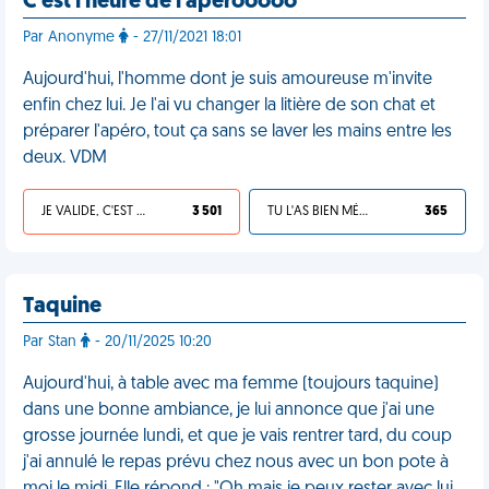
C'est l'heure de l'apérooooo
Par Anonyme
- 27/11/2021 18:01
Aujourd'hui, l'homme dont je suis amoureuse m'invite
enfin chez lui. Je l'ai vu changer la litière de son chat et
préparer l'apéro, tout ça sans se laver les mains entre les
deux. VDM
JE VALIDE, C'EST UNE VDM
3 501
TU L'AS BIEN MÉRITÉ
365
Taquine
Par Stan
- 20/11/2025 10:20
Aujourd'hui, à table avec ma femme (toujours taquine)
dans une bonne ambiance, je lui annonce que j'ai une
grosse journée lundi, et que je vais rentrer tard, du coup
j'ai annulé le repas prévu chez nous avec un bon pote à