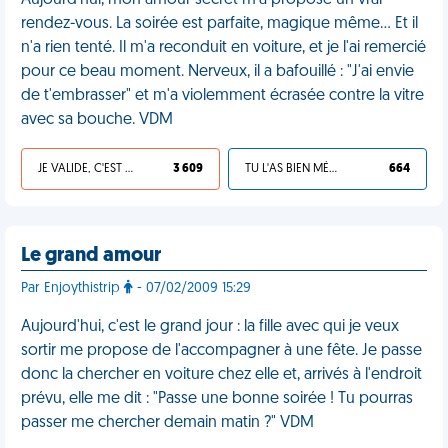
Aujourd'hui, mon amour secret m'a proposé un vrai
rendez-vous. La soirée est parfaite, magique même… Et il
n'a rien tenté. Il m'a reconduit en voiture, et je l'ai remercié
pour ce beau moment. Nerveux, il a bafouillé : "J'ai envie
de t'embrasser" et m'a violemment écrasée contre la vitre
avec sa bouche. VDM
JE VALIDE, C'EST UNE VDM
3 609
TU L'AS BIEN MÉRITÉ
664
Le grand amour
Par Enjoythistrip
- 07/02/2009 15:29
Aujourd'hui, c'est le grand jour : la fille avec qui je veux
sortir me propose de l'accompagner à une fête. Je passe
donc la chercher en voiture chez elle et, arrivés à l'endroit
prévu, elle me dit : "Passe une bonne soirée ! Tu pourras
passer me chercher demain matin ?" VDM