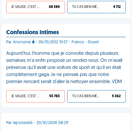
JE VALIDE, C'EST UNE VDM
68 389
TU L'AS BIEN MÉRITÉ
4 712
Confessions Intimes
Par Anonyme
- 06/10/2012 19:57 - France - Doyet
Aujourd'hui, l'homme que je convoite depuis plusieurs
semaines m'a enfin proposé un rendez-vous. On m'avait
prévenue qu'il avait une voiture de sport et qu'il en était
complètement gaga. Je ne pensais pas que notre
premier rencard serait d'aller la nettoyer ensemble. VDM
JE VALIDE, C'EST UNE VDM
55 783
TU L'AS BIEN MÉRITÉ
5 362
Par lapoisse66 - 20/10/2008 08:29