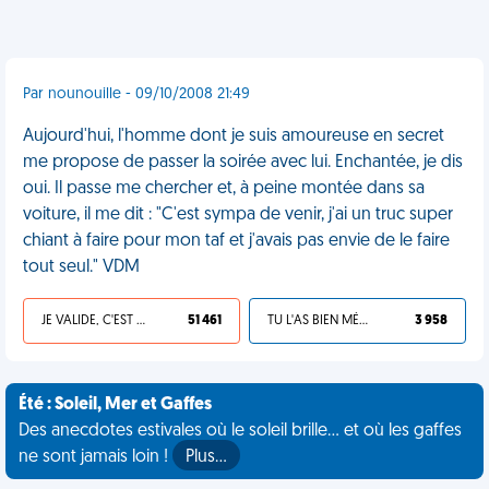
Par nounouille - 09/10/2008 21:49
Aujourd'hui, l'homme dont je suis amoureuse en secret
me propose de passer la soirée avec lui. Enchantée, je dis
oui. Il passe me chercher et, à peine montée dans sa
voiture, il me dit : "C'est sympa de venir, j'ai un truc super
chiant à faire pour mon taf et j'avais pas envie de le faire
tout seul." VDM
JE VALIDE, C'EST UNE VDM
51 461
TU L'AS BIEN MÉRITÉ
3 958
Été : Soleil, Mer et Gaffes
Des anecdotes estivales où le soleil brille... et où les gaffes
ne sont jamais loin !
Plus…