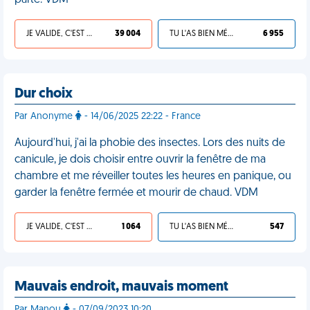
parte. VDM
JE VALIDE, C'EST UNE VDM
39 004
TU L'AS BIEN MÉRITÉ
6 955
Dur choix
Par Anonyme
- 14/06/2025 22:22 - France
Aujourd'hui, j'ai la phobie des insectes. Lors des nuits de
canicule, je dois choisir entre ouvrir la fenêtre de ma
chambre et me réveiller toutes les heures en panique, ou
garder la fenêtre fermée et mourir de chaud. VDM
JE VALIDE, C'EST UNE VDM
1 064
TU L'AS BIEN MÉRITÉ
547
Mauvais endroit, mauvais moment
Par Manou
- 07/09/2023 10:20