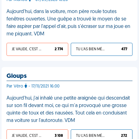
Aujourd'hui, dans la voiture, mon père roule toutes
fenêtres ouvertes. Une guêpe a trouvé le moyen de se
faire aspirer par l'appel d'air, puis s'écraser sur ma joue en
me piquant. VDM
JE VALIDE, C'EST UNE VDM
2 774
TU L'AS BIEN MÉRITÉ
477
Gloups
Par Véro
- 17/11/2021 16:00
Aujourd'hui, j'ai inhalé une petite araignée qui descendait
sur son fil devant moi, ce qui m'a provoqué une grosse
quinte de toux et des nausées. Tout cela en conduisant
ma voiture sur l'autoroute. VDM
JE VALIDE, C'EST UNE VDM
3 108
TU L'AS BIEN MÉRITÉ
272