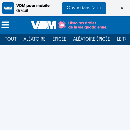
VDM pour mobile
Ouvrir dans l'app
×
Gratuit
TOUT
ALÉATOIRE
ÉPICÉE
ALÉATOIRE ÉPICÉE
LE TO