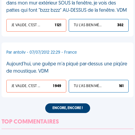
dans mon mur extérieur SOUS la fenêtre, je vois des
pattes qui font "bzzz bzzz" AU-DESSUS de la fenêtre. VDM
JE VALIDE, C'EST UNE VDM
1 121
TU L'AS BIEN MÉRITÉ
302
Par antoliv - 07/07/2012 22:29 - France
Aujourd'hui, une guêpe m'a piqué par-dessus une piqûre
de moustique. VDM
JE VALIDE, C'EST UNE VDM
1 949
TU L'AS BIEN MÉRITÉ
161
ENCORE, ENCORE !
TOP COMMENTAIRES