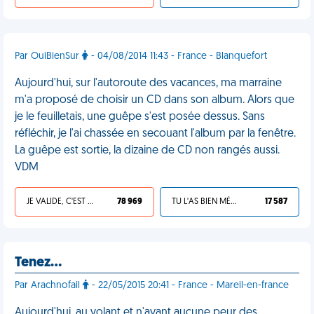
Par OuiBienSur
- 04/08/2014 11:43 - France - Blanquefort
Aujourd'hui, sur l'autoroute des vacances, ma marraine
m'a proposé de choisir un CD dans son album. Alors que
je le feuilletais, une guêpe s'est posée dessus. Sans
réfléchir, je l'ai chassée en secouant l'album par la fenêtre.
La guêpe est sortie, la dizaine de CD non rangés aussi.
VDM
JE VALIDE, C'EST UNE VDM
78 969
TU L'AS BIEN MÉRITÉ
17 587
Tenez…
Par Arachnofail
- 22/05/2015 20:41 - France - Mareil-en-france
Aujourd'hui, au volant et n'ayant aucune peur des