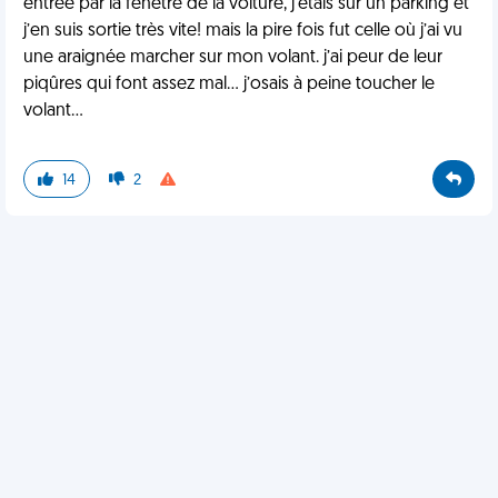
entrée par la fenêtre de la voiture, j’étais sur un parking et
j’en suis sortie très vite! mais la pire fois fut celle où j’ai vu
une araignée marcher sur mon volant. j’ai peur de leur
piqûres qui font assez mal… j’osais à peine toucher le
volant…
14
2