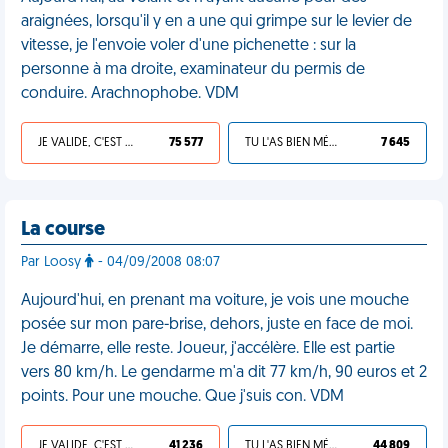
araignées, lorsqu'il y en a une qui grimpe sur le levier de
vitesse, je l'envoie voler d'une pichenette : sur la
personne à ma droite, examinateur du permis de
conduire. Arachnophobe. VDM
JE VALIDE, C'EST UNE VDM
75 577
TU L'AS BIEN MÉRITÉ
7 645
La course
Par Loosy
- 04/09/2008 08:07
Aujourd'hui, en prenant ma voiture, je vois une mouche
posée sur mon pare-brise, dehors, juste en face de moi.
Je démarre, elle reste. Joueur, j'accélère. Elle est partie
vers 80 km/h. Le gendarme m'a dit 77 km/h, 90 euros et 2
points. Pour une mouche. Que j'suis con. VDM
JE VALIDE, C'EST UNE VDM
41 236
TU L'AS BIEN MÉRITÉ
44 809