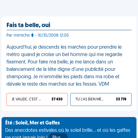
Fais ta belle, oui
Par mimiche
- 10/10/2008 12:05
Aujourd'hui, je descends les marches pour prendre le
métro quand je croise un bel homme qui me regarde
fixement. Pour faire ma belle, je me lance dans un
balancement de la tête digne d'une publicité pour
shampoing. Je m'emmêle les pieds dans ma robe et
dévale le reste des marches sur les fesses. VDM
JE VALIDE, C'EST UNE VDM
37 430
TU L'AS BIEN MÉRITÉ
33 774
Été : Soleil, Mer et Gaffes
Des anecdotes estivales où le soleil brille... et où les gaffes