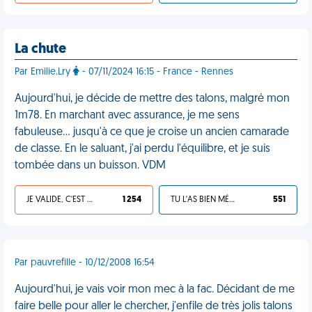
La chute
Par Emilie.Lry
- 07/11/2024 16:15 - France - Rennes
Aujourd'hui, je décide de mettre des talons, malgré mon
1m78. En marchant avec assurance, je me sens
fabuleuse… jusqu'à ce que je croise un ancien camarade
de classe. En le saluant, j'ai perdu l'équilibre, et je suis
tombée dans un buisson. VDM
JE VALIDE, C'EST UNE VDM
1 254
TU L'AS BIEN MÉRITÉ
551
Par pauvrefille - 10/12/2008 16:54
Aujourd'hui, je vais voir mon mec à la fac. Décidant de me
faire belle pour aller le chercher, j'enfile de très jolis talons