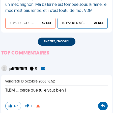
un mec mignon. Ma ballerine est tombée sous la rame, le
mec n'est pas rentré, et il s'est foutu de moi. VDM
JE VALIDE, C'EST UNE VDM
49 688
TU L'AS BIEN MÉRITÉ
23 668
ENCORE, ENCORE !
TOP COMMENTAIRES
pffffffffffff
8
vendredi 10 octobre 2008 16:52
TLBM ... parce que tu le vaut bien !
67
1