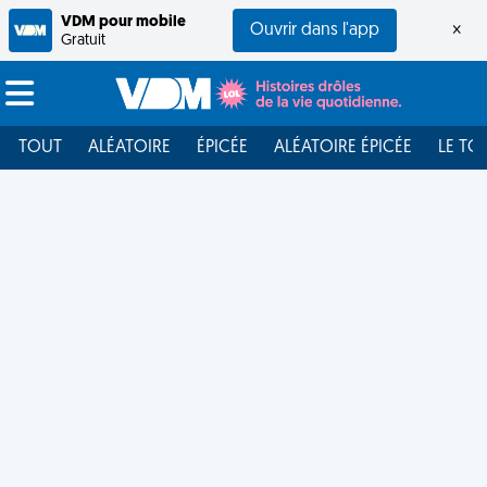
VDM pour mobile
Ouvrir dans l'app
×
Gratuit
TOUT
ALÉATOIRE
ÉPICÉE
ALÉATOIRE ÉPICÉE
LE TO