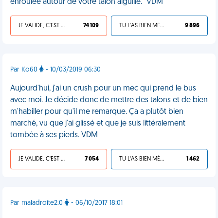
enroulée autour de votre talon aiguille." VDM
JE VALIDE, C'EST UNE VDM
74 109
TU L'AS BIEN MÉRITÉ
9 896
Par Ko60
- 10/03/2019 06:30
Aujourd'hui, j'ai un crush pour un mec qui prend le bus
avec moi. Je décide donc de mettre des talons et de bien
m'habiller pour qu'il me remarque. Ça a plutôt bien
marché, vu que j'ai glissé et que je suis littéralement
tombée à ses pieds. VDM
JE VALIDE, C'EST UNE VDM
7 054
TU L'AS BIEN MÉRITÉ
1 462
Par maladroite2.0
- 06/10/2017 18:01