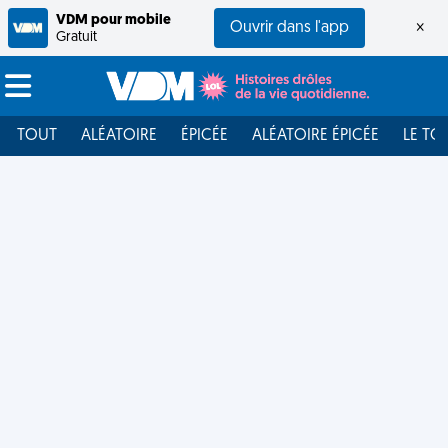
VDM pour mobile
Ouvrir dans l'app
×
Gratuit
TOUT
ALÉATOIRE
ÉPICÉE
ALÉATOIRE ÉPICÉE
LE TO