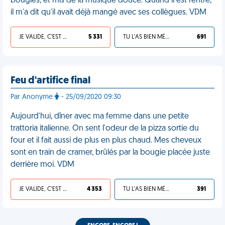
bougies, et mis de la musique douce. Quand il est rentré,
il m'a dit qu'il avait déjà mangé avec ses collègues. VDM
JE VALIDE, C'EST UNE VDM
5 331
TU L'AS BIEN MÉRITÉ
691
Feu d'artifice final
Par Anonyme
- 25/09/2020 09:30
Aujourd'hui, dîner avec ma femme dans une petite
trattoria italienne. On sent l'odeur de la pizza sortie du
four et il fait aussi de plus en plus chaud. Mes cheveux
sont en train de cramer, brûlés par la bougie placée juste
derrière moi. VDM
JE VALIDE, C'EST UNE VDM
4 353
TU L'AS BIEN MÉRITÉ
391