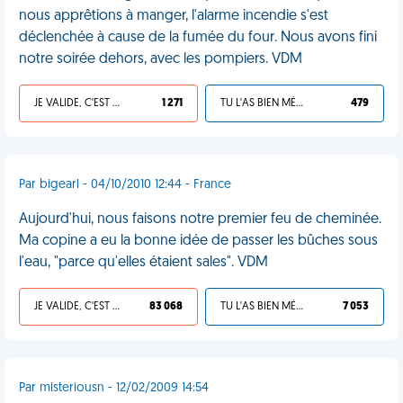
nous apprêtions à manger, l'alarme incendie s'est
déclenchée à cause de la fumée du four. Nous avons fini
notre soirée dehors, avec les pompiers. VDM
JE VALIDE, C'EST UNE VDM
1 271
TU L'AS BIEN MÉRITÉ
479
Par bigearl - 04/10/2010 12:44 - France
Aujourd'hui, nous faisons notre premier feu de cheminée.
Ma copine a eu la bonne idée de passer les bûches sous
l'eau, "parce qu'elles étaient sales". VDM
JE VALIDE, C'EST UNE VDM
83 068
TU L'AS BIEN MÉRITÉ
7 053
Par misteriousn - 12/02/2009 14:54