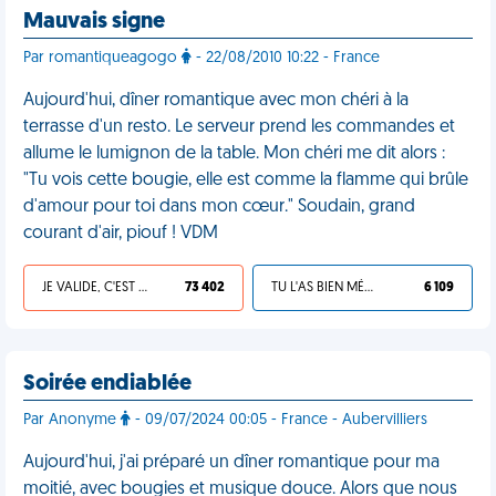
Mauvais signe
Par romantiqueagogo
- 22/08/2010 10:22 - France
Aujourd'hui, dîner romantique avec mon chéri à la
terrasse d'un resto. Le serveur prend les commandes et
allume le lumignon de la table. Mon chéri me dit alors :
"Tu vois cette bougie, elle est comme la flamme qui brûle
d'amour pour toi dans mon cœur." Soudain, grand
courant d'air, piouf ! VDM
JE VALIDE, C'EST UNE VDM
73 402
TU L'AS BIEN MÉRITÉ
6 109
Soirée endiablée
Par Anonyme
- 09/07/2024 00:05 - France - Aubervilliers
Aujourd'hui, j'ai préparé un dîner romantique pour ma
moitié, avec bougies et musique douce. Alors que nous