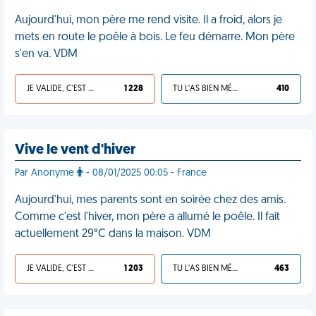
Aujourd'hui, mon père me rend visite. Il a froid, alors je
mets en route le poêle à bois. Le feu démarre. Mon père
s'en va. VDM
JE VALIDE, C'EST UNE VDM
1 228
TU L'AS BIEN MÉRITÉ
410
Vive le vent d'hiver
Par Anonyme
- 08/01/2025 00:05 - France
Aujourd'hui, mes parents sont en soirée chez des amis.
Comme c'est l'hiver, mon père a allumé le poêle. Il fait
actuellement 29°C dans la maison. VDM
JE VALIDE, C'EST UNE VDM
1 203
TU L'AS BIEN MÉRITÉ
463