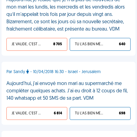
Aujourd’hui, je réalise que je n’ai plus de nouvelles de
mon mari les lundis, les mercredis et les vendredis alors
qu’il m'appelait trois fois par jour depuis vingt ans.
Bizarrement, ce sont les jours où sa nouvelle secrétaire,
fraîchement célibataire, est présente au bureau. VDM
JE VALIDE, C'EST UNE VDM
8 705
TU L'AS BIEN MÉRITÉ
640
Par Sandy
- 10/04/2018 16:30 - Israel - Jerusalem
Aujourd'hui, j'ai envoyé mon mari au supermarché me
compléter quelques achats. J'ai eu droit à 12 coups de fil,
140 whatsapp et 50 SMS de sa part. VDM
JE VALIDE, C'EST UNE VDM
6 814
TU L'AS BIEN MÉRITÉ
698