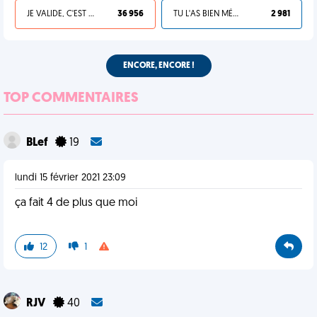
JE VALIDE, C'EST UNE VDM
36 956
TU L'AS BIEN MÉRITÉ
2 981
ENCORE, ENCORE !
TOP COMMENTAIRES
BLef
19
lundi 15 février 2021 23:09
ça fait 4 de plus que moi
12
1
RJV
40