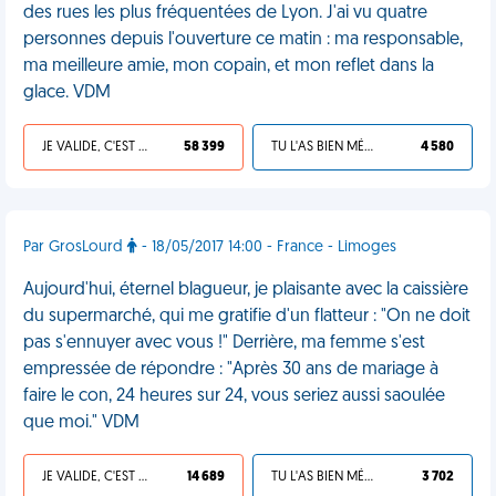
des rues les plus fréquentées de Lyon. J'ai vu quatre
personnes depuis l'ouverture ce matin : ma responsable,
ma meilleure amie, mon copain, et mon reflet dans la
glace. VDM
JE VALIDE, C'EST UNE VDM
58 399
TU L'AS BIEN MÉRITÉ
4 580
Par GrosLourd
- 18/05/2017 14:00 - France - Limoges
Aujourd'hui, éternel blagueur, je plaisante avec la caissière
du supermarché, qui me gratifie d'un flatteur : "On ne doit
pas s'ennuyer avec vous !" Derrière, ma femme s'est
empressée de répondre : "Après 30 ans de mariage à
faire le con, 24 heures sur 24, vous seriez aussi saoulée
que moi." VDM
JE VALIDE, C'EST UNE VDM
14 689
TU L'AS BIEN MÉRITÉ
3 702