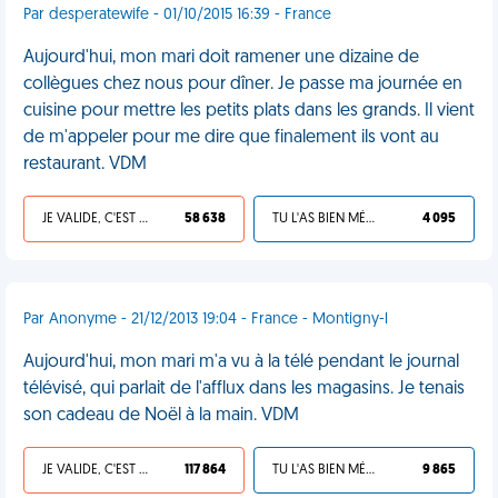
Par desperatewife - 01/10/2015 16:39 - France
Aujourd'hui, mon mari doit ramener une dizaine de
collègues chez nous pour dîner. Je passe ma journée en
cuisine pour mettre les petits plats dans les grands. Il vient
de m'appeler pour me dire que finalement ils vont au
restaurant. VDM
JE VALIDE, C'EST UNE VDM
58 638
TU L'AS BIEN MÉRITÉ
4 095
Par Anonyme - 21/12/2013 19:04 - France - Montigny-l
Aujourd'hui, mon mari m'a vu à la télé pendant le journal
télévisé, qui parlait de l'afflux dans les magasins. Je tenais
son cadeau de Noël à la main. VDM
JE VALIDE, C'EST UNE VDM
117 864
TU L'AS BIEN MÉRITÉ
9 865