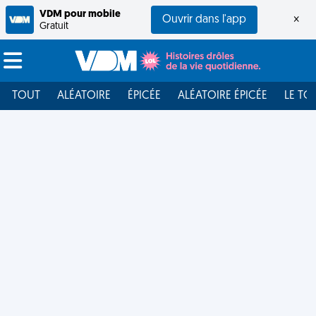
VDM pour mobile
Ouvrir dans l'app
×
Gratuit
TOUT
ALÉATOIRE
ÉPICÉE
ALÉATOIRE ÉPICÉE
LE TO