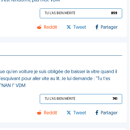
Il s'est rendormi, pas moi. VDM
TU L'AS BIEN MÉRITÉ
859
Reddit
Tweet
Partager
e qu'en voiture je suis obligée de baisser la vitre quand il
'esquivant pour aller vite au lit. Je lui demande : "Tu t'es
 - "NAN !" VDM
TU L'AS BIEN MÉRITÉ
741
Reddit
Tweet
Partager