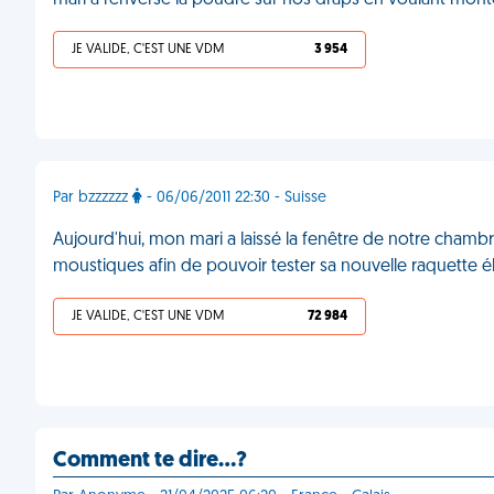
mari a renversé la poudre sur nos draps en voulant monte
JE VALIDE, C'EST UNE VDM
3 954
Par bzzzzzz
- 06/06/2011 22:30 - Suisse
Aujourd'hui, mon mari a laissé la fenêtre de notre chambr
moustiques afin de pouvoir tester sa nouvelle raquette é
JE VALIDE, C'EST UNE VDM
72 984
Comment te dire…?