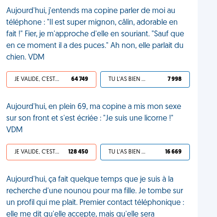
Aujourd'hui, j'entends ma copine parler de moi au
téléphone : "Il est super mignon, câlin, adorable en
fait !" Fier, je m'approche d'elle en souriant. "Sauf que
en ce moment il a des puces." Ah non, elle parlait du
chien. VDM
JE VALIDE, C'EST UNE VDM
64 749
TU L'AS BIEN MÉRITÉ
7 998
Aujourd'hui, en plein 69, ma copine a mis mon sexe
sur son front et s'est écriée : "Je suis une licorne !"
VDM
JE VALIDE, C'EST UNE VDM
128 450
TU L'AS BIEN MÉRITÉ
16 669
Aujourd'hui, ça fait quelque temps que je suis à la
recherche d'une nounou pour ma fille. Je tombe sur
un profil qui me plait. Premier contact téléphonique :
elle me dit qu'elle accepte, mais qu'elle sera