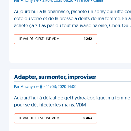
Par Anonyme - 21/04/2025 06:20 - France - Calais
Aujourd'hui, à la pharmacie, j'achète un spray qui lutte c
côté du verre et de la brosse à dents de ma femme. En alla
acheté ça ? T'as pas du tout mauvaise haleine, Chéri. Qui 
JE VALIDE, C'EST UNE VDM
1 242
Adapter, surmonter, improviser
Par Anonyme
- 14/03/2020 14:00
Aujourd'hui, à défaut de gel hydroalcoolique, ma femme 
pour se désinfecter les mains. VDM
JE VALIDE, C'EST UNE VDM
5 463