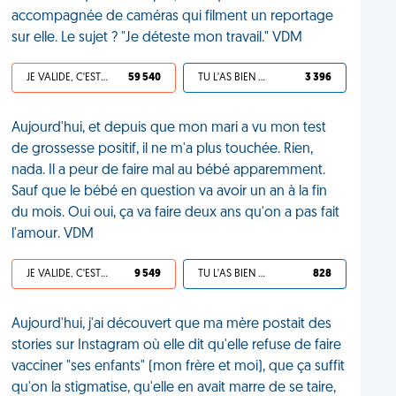
accompagnée de caméras qui filment un reportage
sur elle. Le sujet ? "Je déteste mon travail." VDM
JE VALIDE, C'EST UNE VDM
59 540
TU L'AS BIEN MÉRITÉ
3 396
Aujourd'hui, et depuis que mon mari a vu mon test
de grossesse positif, il ne m'a plus touchée. Rien,
nada. Il a peur de faire mal au bébé apparemment.
Sauf que le bébé en question va avoir un an à la fin
du mois. Oui oui, ça va faire deux ans qu'on a pas fait
l'amour. VDM
JE VALIDE, C'EST UNE VDM
9 549
TU L'AS BIEN MÉRITÉ
828
Aujourd'hui, j'ai découvert que ma mère postait des
stories sur Instagram où elle dit qu'elle refuse de faire
vacciner "ses enfants" (mon frère et moi), que ça suffit
qu'on la stigmatise, qu'elle en avait marre de se taire,