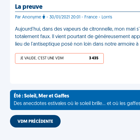
La preuve
Par Anonyme
- 30/01/2021 20:01 - France - Lorris
Aujourd'hui, dans des vapeurs de citronnelle, mon mari s'ag
totalement faux. Il vient pourtant de généreusement appl
lieu de l'antiseptique posé non loin dans notre armoire 
JE VALIDE, C'EST UNE VDM
3 435
Été : Soleil, Mer et Gaffes
Des anecdotes estivales où le soleil brille... et où les gaffe
VDM PRÉCÉDENTE