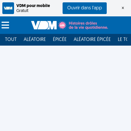
VDM pour mobile
Ouvrir dans l'app
×
Gratuit
TOUT
ALÉATOIRE
ÉPICÉE
ALÉATOIRE ÉPICÉE
LE TO