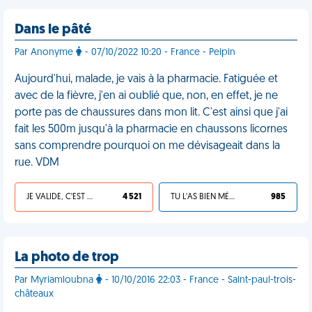
Dans le pâté
Par Anonyme
- 07/10/2022 10:20 - France - Peipin
Aujourd'hui, malade, je vais à la pharmacie. Fatiguée et
avec de la fièvre, j'en ai oublié que, non, en effet, je ne
porte pas de chaussures dans mon lit. C'est ainsi que j'ai
fait les 500m jusqu'à la pharmacie en chaussons licornes
sans comprendre pourquoi on me dévisageait dans la
rue. VDM
JE VALIDE, C'EST UNE VDM
4 521
TU L'AS BIEN MÉRITÉ
985
La photo de trop
Par Myriamloubna
- 10/10/2016 22:03 - France - Saint-paul-trois-
châteaux