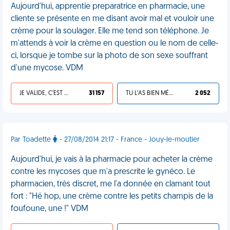
Aujourd'hui, apprentie preparatrice en pharmacie, une
cliente se présente en me disant avoir mal et vouloir une
crème pour la soulager. Elle me tend son téléphone. Je
m'attends à voir la crème en question ou le nom de celle-
ci, lorsque je tombe sur la photo de son sexe souffrant
d'une mycose. VDM
JE VALIDE, C'EST UNE VDM
31 157
TU L'AS BIEN MÉRITÉ
2 052
Par Toadette
- 27/08/2014 21:17 - France - Jouy-le-moutier
Aujourd'hui, je vais à la pharmacie pour acheter la crème
contre les mycoses que m'a prescrite le gynéco. Le
pharmacien, très discret, me l'a donnée en clamant tout
fort : "Hé hop, une crème contre les petits champis de la
foufoune, une !" VDM