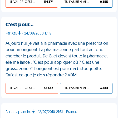
JE VALIDE, C'EST UNE VDM
114 374
TU L'AS BIEN MÉRITÉ
9 355
C'est pour…
Par Xav
- 24/09/2008 17:19
Aujourd'hui, je vais à la pharmacie avec une prescription
pour un onguent. La pharmacienne part tout au fond
chercher le produit. De là, et devant toute la pharmacie,
elle me lance : "C'est pour appliquer où ? C'est une
grosse zone ?" L'onguent est pour ma bistouquette.
Qu'est-ce que je dois répondre ? VDM
JE VALIDE, C'EST UNE VDM
48 553
TU L'AS BIEN MÉRITÉ
3 484
Par ahlaplanche
- 12/07/2010 21:51 - France