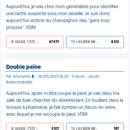
Aujourd'hui, je vais chez mon généraliste pour identifier
une tache suspecte sous mon aisselle. Je suis donc
aujourd'hui victime du champignon des "gens trop
propres". VDM
JE VALIDE, C'EST UNE VDM
67 577
TU L'AS BIEN MÉRITÉ
8 312
Double peine
Par Anonyme
- 26/05/2023 16:20 - France - Jacob-
Bellecombette
Aujourd'hui, après m'être coupé le pied, je vais dans ma
salle de bain chercher du désinfectant. En fouillant dans la
trousse à pharmacie, je fais tomber un flacon en verre,
avec lequel je me recoupe le pied. VDM
JE VALIDE, C'EST UNE VDM
3 517
TU L'AS BIEN MÉRITÉ
747