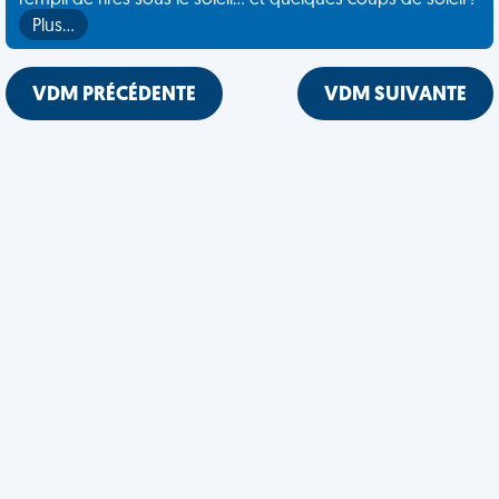
rempli de rires sous le soleil... et quelques coups de soleil !
Plus…
VDM PRÉCÉDENTE
VDM SUIVANTE