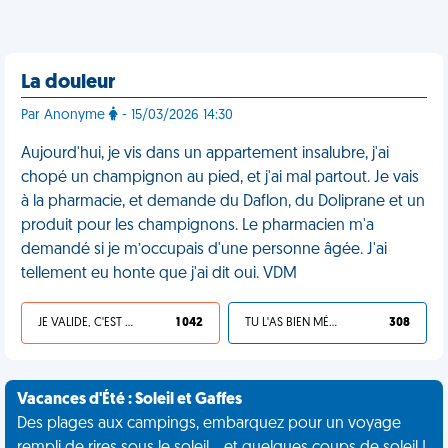
La douleur
Par Anonyme
- 15/03/2026 14:30
Aujourd'hui, je vis dans un appartement insalubre, j'ai
chopé un champignon au pied, et j'ai mal partout. Je vais
à la pharmacie, et demande du Daflon, du Doliprane et un
produit pour les champignons. Le pharmacien m'a
demandé si je m’occupais d'une personne âgée. J'ai
tellement eu honte que j'ai dit oui. VDM
JE VALIDE, C'EST UNE VDM
1 042
TU L'AS BIEN MÉRITÉ
308
Vacances d'Été : Soleil et Gaffes
Des plages aux campings, embarquez pour un voyage