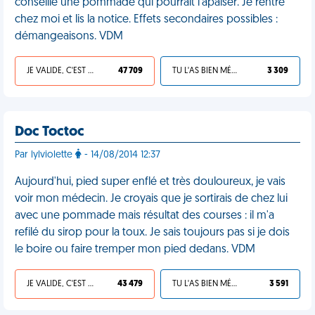
conseille une pommade qui pourrait l'apaiser. Je rentre
chez moi et lis la notice. Effets secondaires possibles :
démangeaisons. VDM
JE VALIDE, C'EST UNE VDM
47 709
TU L'AS BIEN MÉRITÉ
3 309
Doc Toctoc
Par lylviolette
- 14/08/2014 12:37
Aujourd'hui, pied super enflé et très douloureux, je vais
voir mon médecin. Je croyais que je sortirais de chez lui
avec une pommade mais résultat des courses : il m'a
refilé du sirop pour la toux. Je sais toujours pas si je dois
le boire ou faire tremper mon pied dedans. VDM
JE VALIDE, C'EST UNE VDM
43 479
TU L'AS BIEN MÉRITÉ
3 591